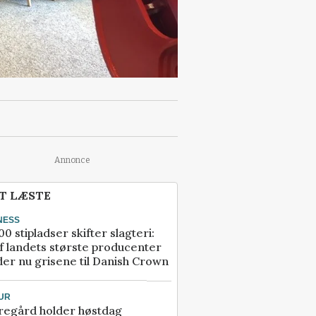
Annonce
T LÆSTE
NESS
00 stipladser skifter slagteri:
f landets største producenter
er nu grisene til Danish Crown
UR
regård holder høstdag