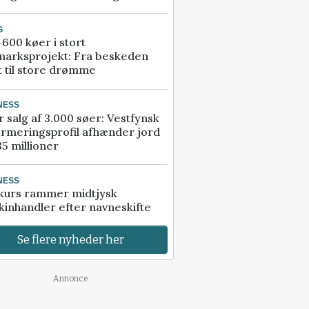
G
600 køer i stort
marksprojekt: Fra beskeden
t til store drømme
NESS
r salg af 3.000 søer: Vestfynsk
rmeringsprofil afhænder jord
85 millioner
NESS
kurs rammer midtjysk
inhandler efter navneskifte
Se flere nyheder her
Annonce