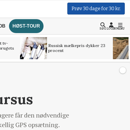
Prøv 30 dage for 30 kr.
OB
HØST-TOUR
SØG
LOGIN
MENU
t tv-
Russisk mælkepris dykker 23
brugets
procent
ursus
tagere får den nødvendige
skellig GPS opsætning.