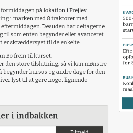
formiddagen på lokation i Frejlev
KVÆ
vning i marken med 8 traktorer med
500-
bar
 eftermiddagen. Desuden har deltagerne
star
ig til som enten begynder eller avanceret
er skræddersyet til de enkelte.
BUSI
Efte
n Bo frem til kurset.
opfo
for 
r den store tilslutning, så vi kan mønstre
å begynder kursus og andre dage for den
BUSI
ver lyst til at gøre noget lignende
Kon
mask
der i indbakken
Tilmeld