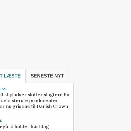
T LÆSTE
SENESTE NYT
ESS
0 stipladser skifter slagteri: En
ndets største producenter
r nu grisene til Danish Crown
UR
egård holder høstdag