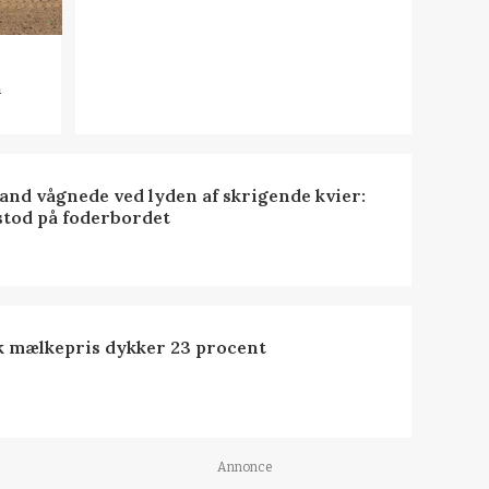
n
nd vågnede ved lyden af skrigende kvier:
stod på foderbordet
k mælkepris dykker 23 procent
Annonce