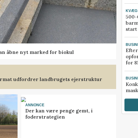
KVÆG
500-6
barm
start
BUSIN
Efter
kan åbne nyt marked for biokul
opfo
for 8
format udfordrer landbrugets ejerstruktur
BUSIN
Konk
mask
ANNONCE
Der kan være penge gemt, i
foderstrategien