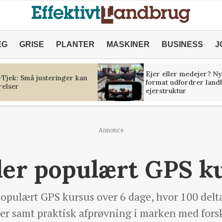
ÆG
GRISE
PLANTER
MASKINER
BUSINESS
J
Ejer eller medejer? Ny
Tjek: Små justeringer kan
format udfordrer land
relser
ejerstruktur
Annonce
der populært GPS k
populært GPS kursus over 6 dage, hvor 100 del
gier samt praktisk afprøvning i marken med for