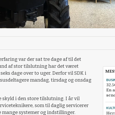
rfaring var der sat tre dage af til det
d af stor tilslutning har det været
MES
seks dage over to uger. Derfor vil SDK i
ursusdeltagere mandag, tirsdag og onsdag
BUSI
32.5
En a
send
kyld i den store tilslutning. I år vil
viceteknikere, som til daglig servicerer
KULT
e mange systemer og indstillinger.
Her