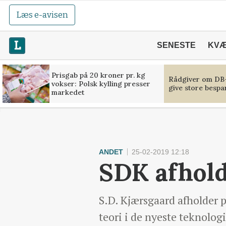
Læs e-avisen
SENESTE
KV
Prisgab på 20 kroner pr. kg
Rådgiver om DB-
vokser: Polsk kylling presser
give store bespa
markedet
ANDET
25-02-2019 12:18
SDK afhol
S.D. Kjærsgaard afholder 
teori i de nyeste teknolo