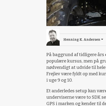
Henning K. Andersen
På baggrund af tidligere års e
populære kursus, men på grun
nødvendigt at udvide til hele 
Frejlev være fyldt op med k
i uge 9 og 10.
Et anderledes setup kan være s
underviserne være to SDK ser
GPS i marken og kender til d