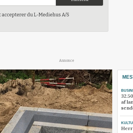
t accepterer du L-Mediehus A/S
Annonce
MES
BUSIN
32.50
af la
sende
KULT
Herr