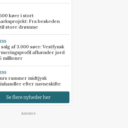
00 køer i stort
arksprojekt: Fra beskeden
 til store drømme
ESS
 salg af 3.000 søer: Vestfynsk
rmeringsprofil afhænder jord
5 millioner
ESS
urs rammer midtjysk
inhandler efter navneskifte
Se flere nyheder her
Annonce