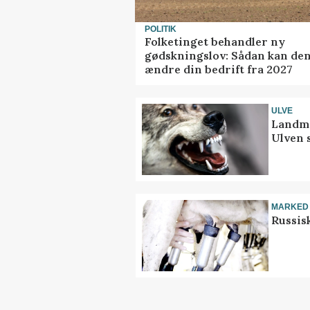
POLITIK
Folketinget behandler ny
gødskningslov: Sådan kan de
ændre din bedrift fra 2027
ULVE
Landma
Ulven 
MARKED
Russis