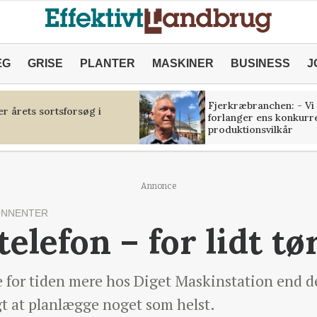
ÆG
GRISE
PLANTER
MASKINER
BUSINESS
J
Fjerkræbranchen: - Vi
r årets sortsforsøg i
forlanger ens konkurr
produktionsvilkår
Annonce
ONNENTER
elefon – for lidt tø
ge for tiden mere hos Diget Maskinstation end d
gt at planlægge noget som helst.