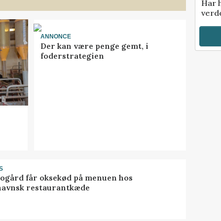
Har 
verde
ANNONCE
Der kan være penge gemt, i
foderstrategien
S
gård får oksekød på menuen hos
avnsk restaurantkæde