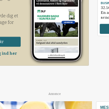
BUSI
32.5
En a
yde dig et
send
age for
kr
 ind her
Annonce
MES