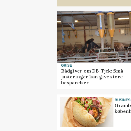
GRISE
Rådgiver om DB-Tjek: Små
justeringer kan give store
besparelser
BUSINES
Grambo
københ