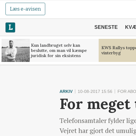
Læs e-avisen
SENESTE
KV
Kun landbruget selv kan
KWS Rallys toppe
beslutte, om man vil kæmpe
vinterbyg
juridisk for sin eksistens
ARKIV
10-08-2017 15:56
FOR AB
For meget t
Telefonsamtaler fylder li
Vejret har gjort det umuli