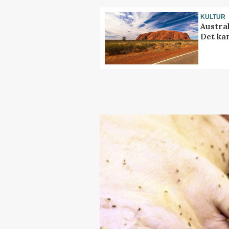
KULTUR
Austra
Det ka