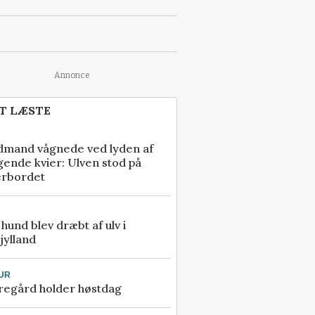
Annonce
T LÆSTE
dmand vågnede ved lyden af
gende kvier: Ulven stod på
erbordet
e hund blev dræbt af ulv i
jylland
UR
regård holder høstdag