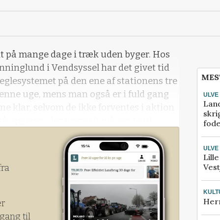
dt på mange dage i træk uden byger. Hos
ninglund i Vendsyssel har det givet tid
MES
neglesystemet på den ene af stationens tre
enne uge, mens man også er i fuld gang
ULVE
Lan
e klar, selvom de ikke forventes i aktion
skri
så opgaver, der normalt må vente til
fod
ULVE
Lill
Vest
fra
KULT
Her
er
gang til