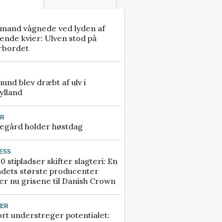
mand vågnede ved lyden af
ende kvier: Ulven stod på
rbordet
 hund blev dræbt af ulv i
ylland
UR
egård holder høstdag
ESS
0 stipladser skifter slagteri: En
ndets største producenter
r nu grisene til Danish Crown
TER
rt understreger potentialet: