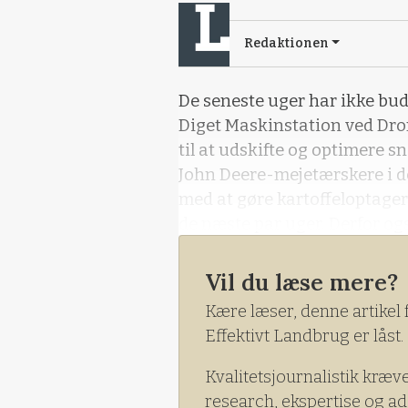
Redaktionen
De seneste uger har ikke bu
Diget Maskinstation ved Dron
til at udskifte og optimere s
John Deere-mejetærskere i d
med at gøre kartoffeloptagern
de næste par uger. Derfor og
andre tidspunkter.
Vil du læse mere?
Kære læser, denne artikel 
Effektivt Landbrug er låst.
Kvalitetsjournalistik kræv
research, ekspertise og ad