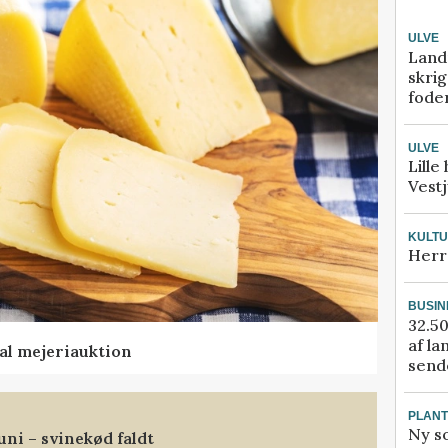
ULVE
Land
skrig
fode
ULVE
Lille
Vestj
KULT
Herr
BUSIN
32.50
af la
al mejeriauktion
sende
PLAN
Ny so
uni – svinekød faldt