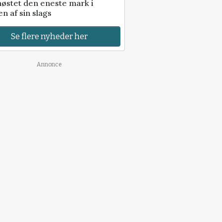
høstet den eneste mark i
n af sin slags
Se flere nyheder her
Annonce