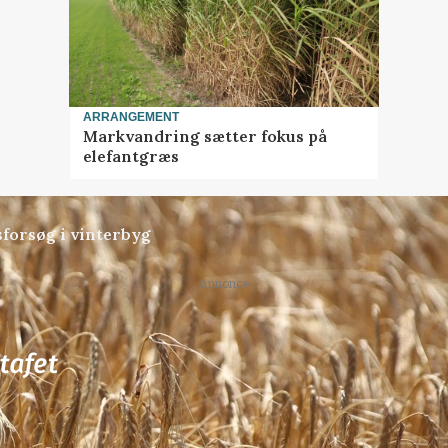
ARRANGEMENT
Markvandring sætter fokus på
elefantgræs
sforsøg i vinterbyg
Annonce
72
ledige stillinger