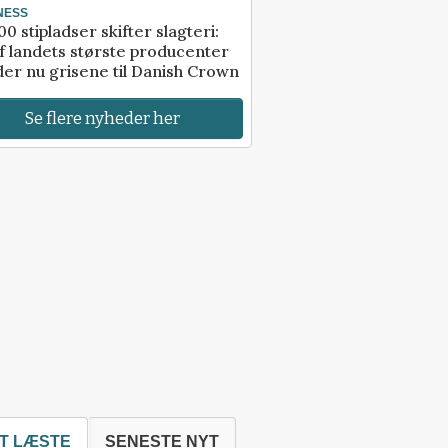
NESS
00 stipladser skifter slagteri:
f landets største producenter
er nu grisene til Danish Crown
Se flere nyheder her
T LÆSTE
SENESTE NYT