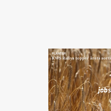
PLANTER
KWS Rallys topper årets sort
Jobs
i samarbejde med