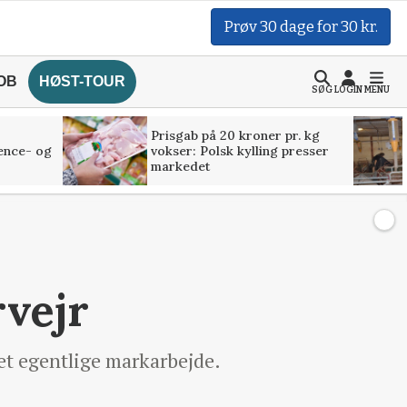
Prøv 30 dage for 30 kr.
OB
HØST-TOUR
SØG
LOGIN
MENU
Prisgab på 20 kroner pr. kg
ence- og
vokser: Polsk kylling presser
markedet
rvejr
et egentlige markarbejde.