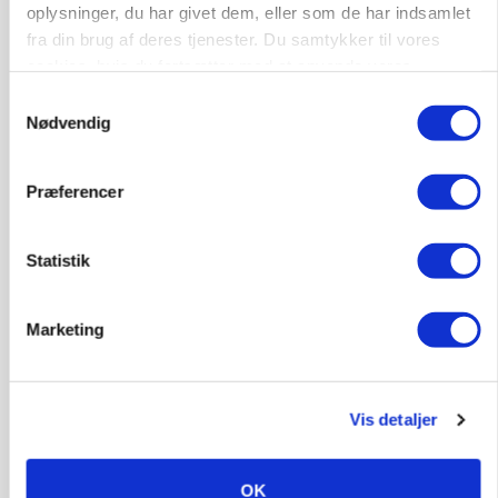
oplysninger, du har givet dem, eller som de har indsamlet
MARKED
Russisk mælkepris dykker 23 procent
fra din brug af deres tjenester. Du samtykker til vores
cookies, hvis du fortsætter med at anvende vores
Annonce
hjemmeside.
Samtykkevalg
Nødvendig
Præferencer
Statistik
Marketing
POLITIK
»Nu stopper I«: Landbrugsdebattør og
Vis detaljer
protestgruppe vil demonstrere mod ny
gødskningslov
OK