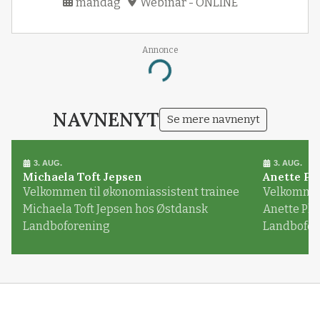
mandag
Webinar - ONLINE
Annonce
Loading...
NAVNENYT
Se mere navnenyt
3. AUG.
3. AUG.
Michaela Toft Jepsen
Anette Pl
Velkommen til økonomiassistent trainee
Velkommen 
Michaela Toft Jepsen hos Østdansk
Anette Pl
Landboforening
Landbofor