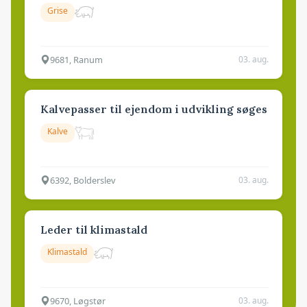
Grise
9681, Ranum
03. aug.
Kalvepasser til ejendom i udvikling søges
Kalve
6392, Bolderslev
03. aug.
Leder til klimastald
Klimastald
9670, Løgstør
03. aug.