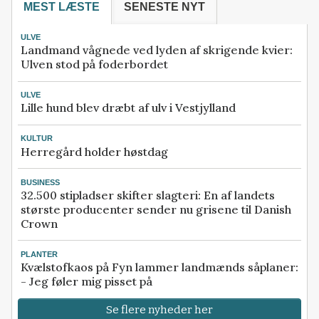
MEST LÆSTE
SENESTE NYT
ULVE
Landmand vågnede ved lyden af skrigende kvier:
Ulven stod på foderbordet
ULVE
Lille hund blev dræbt af ulv i Vestjylland
KULTUR
Herregård holder høstdag
BUSINESS
32.500 stipladser skifter slagteri: En af landets
største producenter sender nu grisene til Danish
Crown
PLANTER
Kvælstofkaos på Fyn lammer landmænds såplaner:
- Jeg føler mig pisset på
Se flere nyheder her