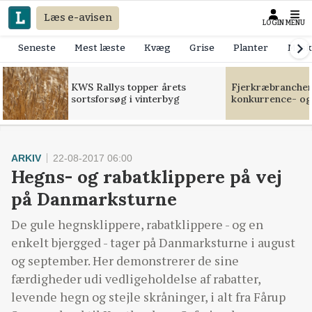
Læs e-avisen
LOGIN
MENU
Seneste
Mest læste
Kvæg
Grise
Planter
Mask
KWS Rallys topper årets
Fjerkræbranchen:
sortsforsøg i vinterbyg
konkurrence- og
ARKIV
22-08-2017 06:00
Hegns- og rabatklippere på vej
på Danmarksturne
De gule hegnsklippere, rabatklippere - og en
enkelt bjergged - tager på Danmarksturne i august
og september. Her demonstrerer de sine
færdigheder udi vedligeholdelse af rabatter,
levende hegn og stejle skråninger, i alt fra Fårup