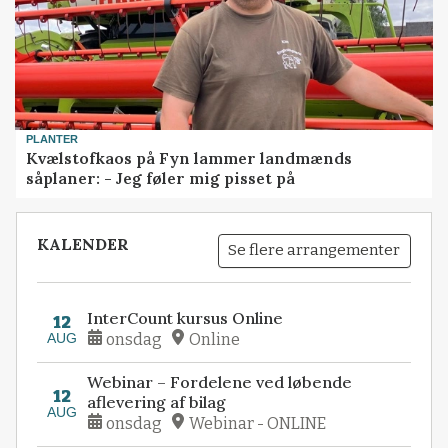
PLANTER
Kvælstofkaos på Fyn lammer landmænds
såplaner: - Jeg føler mig pisset på
KALENDER
Se flere arrangementer
InterCount kursus Online
12
AUG
onsdag
Online
Webinar – Fordelene ved løbende
12
aflevering af bilag
AUG
onsdag
Webinar - ONLINE