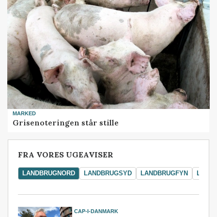
MARKED
Grisenoteringen står stille
FRA VORES UGEAVISER
LANDBRUGNORD
LANDBRUGSYD
LANDBRUGFYN
LAND
CAP-I-DANMARK