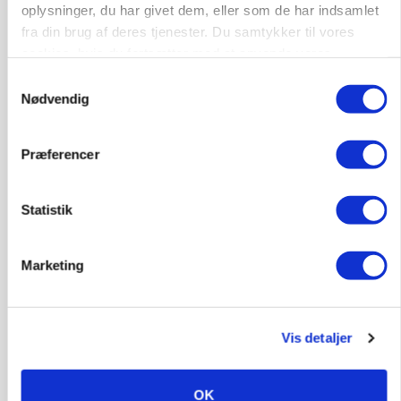
oplysninger, du har givet dem, eller som de har indsamlet
fra din brug af deres tjenester. Du samtykker til vores
cookies, hvis du fortsætter med at anvende vores
hjemmeside.
Samtykkevalg
Nødvendig
Præferencer
Statistik
MARKEDSFOKUS
Prisgab på 20 kroner pr. kg vokser: Polsk kylling
presser markedet
Marketing
Vis detaljer
OK