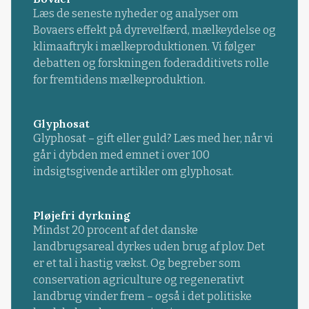
Læs de seneste nyheder og analyser om
Bovaers effekt på dyrevelfærd, mælkeydelse og
klimaaftryk i mælkeproduktionen. Vi følger
debatten og forskningen foderadditivets rolle
for fremtidens mælkeproduktion.
Glyphosat
Glyphosat – gift eller guld? Læs med her, når vi
går i dybden med emnet i over 100
indsigtsgivende artikler om glyphosat.
Pløjefri dyrkning
Mindst 20 procent af det danske
landbrugsareal dyrkes uden brug af plov. Det
er et tal i hastig vækst. Og begreber som
conservation agriculture og regenerativt
landbrug vinder frem – også i det politiske