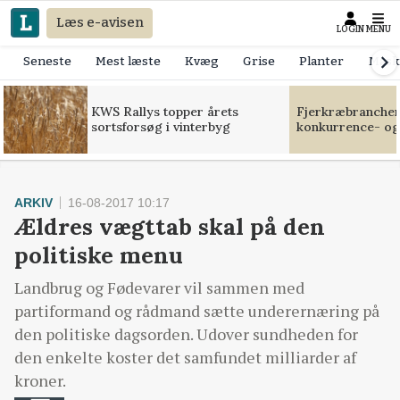
Læs e-avisen
LOGIN
MENU
Seneste
Mest læste
Kvæg
Grise
Planter
Mask
KWS Rallys topper årets
Fjerkræbranchen:
sortsforsøg i vinterbyg
konkurrence- og
ARKIV
16-08-2017 10:17
Ældres vægttab skal på den
politiske menu
Landbrug og Fødevarer vil sammen med
partiformand og rådmand sætte underernæring på
den politiske dagsorden. Udover sundheden for
den enkelte koster det samfundet milliarder af
kroner.