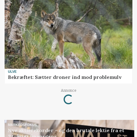
ULVE
Bekræftet: Sætter droner ind mod problemulv
Annonce
Loading...
MARKEDSFOKUS
Nye aktierekorder – og den brutale lektie fra et
24-årigt finansgeni