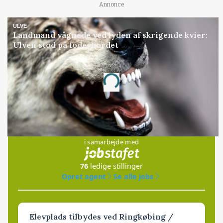
Annonce
ULVE
Landmand vågnede ved lyden af skrigende kvier:
Ulven stod på foderbordet
Annonce
Loading...
Jobs
i samarbejde med
76
ledige stillinger
Opret agent
Se alle jobs
Elevplads tilbydes ved Ringkøbing /