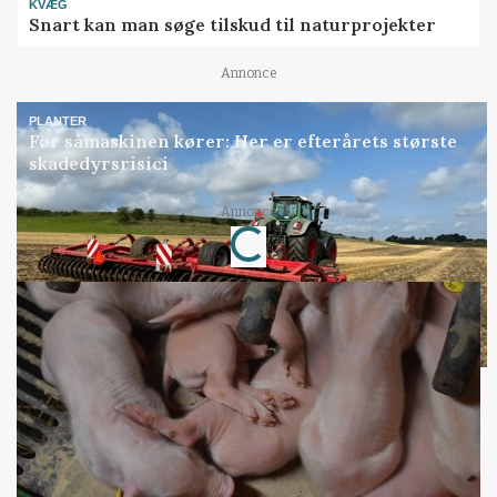
KVÆG
Snart kan man søge tilskud til naturprojekter
Annonce
PLANTER
Før såmaskinen kører: Her er efterårets største
skadedyrsrisici
Annonce
Loading...