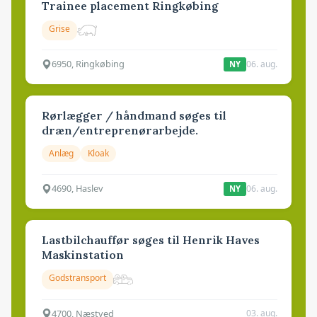
Trainee placement Ringkøbing
Grise
6950, Ringkøbing
06. aug.
NY
Rørlægger / håndmand søges til
dræn/entreprenørarbejde.
Anlæg
Kloak
4690, Haslev
06. aug.
NY
Lastbilchauffør søges til Henrik Haves
Maskinstation
Godstransport
4700, Næstved
03. aug.