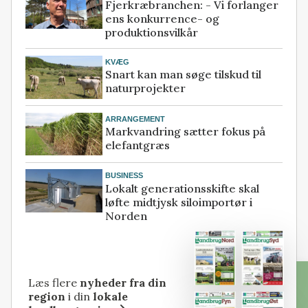
Fjerkræbranchen: - Vi forlanger
ens konkurrence- og
produktionsvilkår
KVÆG
Snart kan man søge tilskud til
naturprojekter
ARRANGEMENT
Markvandring sætter fokus på
elefantgræs
BUSINESS
Lokalt generationsskifte skal
løfte midtjysk siloimportør i
Norden
Læs flere
nyheder fra din
region
i din
lokale