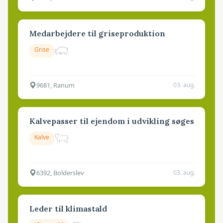
Medarbejdere til griseproduktion
Grise
9681, Ranum
03. aug.
Kalvepasser til ejendom i udvikling søges
Kalve
6392, Bolderslev
03. aug.
Leder til klimastald