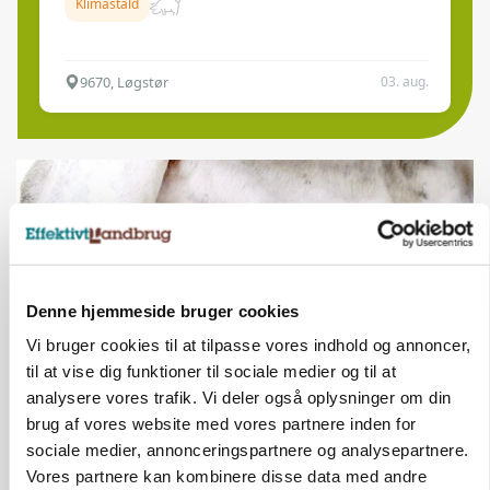
Klimastald
9670, Løgstør
03. aug.
Denne hjemmeside bruger cookies
Vi bruger cookies til at tilpasse vores indhold og annoncer,
til at vise dig funktioner til sociale medier og til at
analysere vores trafik. Vi deler også oplysninger om din
brug af vores website med vores partnere inden for
MARKED
Russisk mælkepris dykker 23 procent
sociale medier, annonceringspartnere og analysepartnere.
Vores partnere kan kombinere disse data med andre