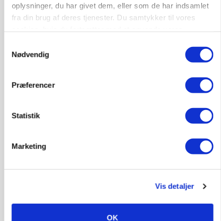
oplysninger, du har givet dem, eller som de har indsamlet
Annonce
fra din brug af deres tjenester. Du samtykker til vores
cookies, hvis du fortsætter med at anvende vores
hjemmeside.
Samtykkevalg
Nødvendig
Præferencer
Statistik
KVÆG
Marketing
Snart kan man søge tilskud til naturprojekter
Annonce
Vis detaljer
PLANTER
Før såmaskinen kører: Her er efterårets største
skadedyrsrisici
OK