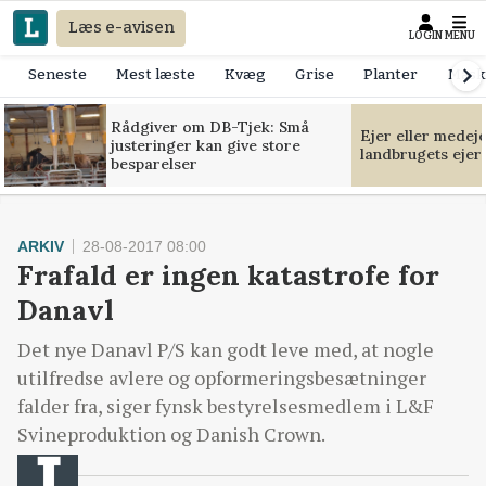
Læs e-avisen
LOGIN
MENU
Seneste
Mest læste
Kvæg
Grise
Planter
Mask
Rådgiver om DB-Tjek: Små
Ejer eller medej
justeringer kan give store
landbrugets ejer
besparelser
ARKIV
28-08-2017 08:00
Frafald er ingen katastrofe for
Danavl
Det nye Danavl P/S kan godt leve med, at nogle
utilfredse avlere og opformeringsbesætninger
falder fra, siger fynsk bestyrelsesmedlem i L&F
Svineproduktion og Danish Crown.