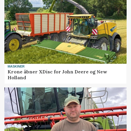
MASKINER
Krone åbner XDisc for John Deere og New
Holland