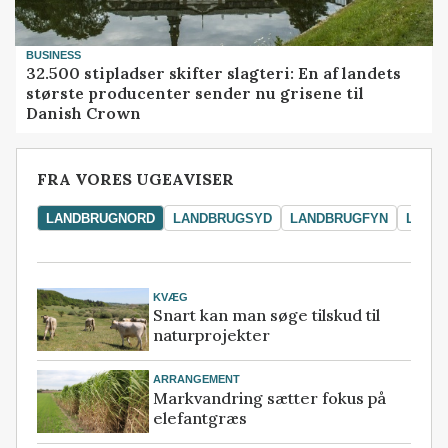
BUSINESS
32.500 stipladser skifter slagteri: En af landets
største producenter sender nu grisene til
Danish Crown
FRA VORES UGEAVISER
LANDBRUGNORD
LANDBRUGSYD
LANDBRUGFYN
LAND
KVÆG
Snart kan man søge tilskud til
naturprojekter
ARRANGEMENT
Markvandring sætter fokus på
elefantgræs