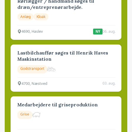
Rørlægger / håndmand søges til
dræn/entreprenørarbejde.
Anlæg
Kloak
4690, Haslev
06. aug.
NY
Lastbilchauffør søges til Henrik Haves
Maskinstation
Godstransport
4700, Næstved
03. aug.
Medarbejdere til griseproduktion
Grise