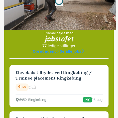
Jobs
i samarbejde med
77
ledige stillinger
Opret agent
Se alle jobs
Elevplads tilbydes ved Ringkøbing /
Trainee placement Ringkøbing
Grise
6950, Ringkøbing
06. aug.
NY