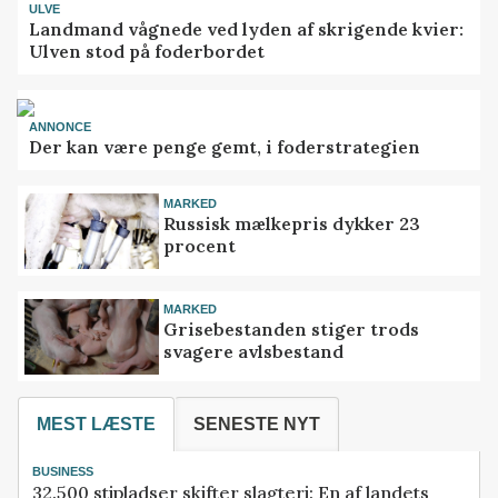
ULVE
Landmand vågnede ved lyden af skrigende kvier:
Ulven stod på foderbordet
ANNONCE
Der kan være penge gemt, i foderstrategien
MARKED
Russisk mælkepris dykker 23
procent
MARKED
Grisebestanden stiger trods
svagere avlsbestand
MEST LÆSTE
SENESTE NYT
BUSINESS
32.500 stipladser skifter slagteri: En af landets