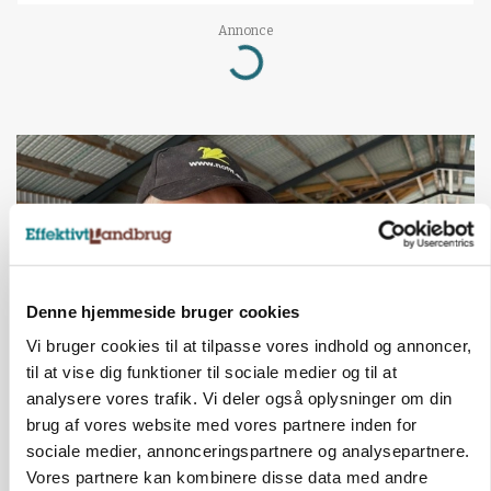
Annonce
Loading...
Denne hjemmeside bruger cookies
Vi bruger cookies til at tilpasse vores indhold og annoncer,
til at vise dig funktioner til sociale medier og til at
analysere vores trafik. Vi deler også oplysninger om din
POLITIK
»Nu stopper I«: Landbrugsdebattør og
brug af vores website med vores partnere inden for
protestgruppe vil demonstrere mod ny
sociale medier, annonceringspartnere og analysepartnere.
gødskningslov
Vores partnere kan kombinere disse data med andre