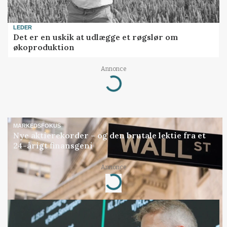
LEDER
Det er en uskik at udlægge et røgslør om
økoproduktion
Annonce
Loading...
MARKEDSFOKUS
Nye aktierekorder – og den brutale lektie fra et
24-årigt finansgeni
Annonce
Loading...