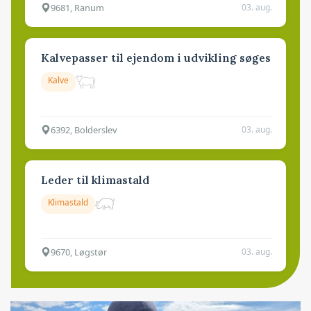
9681, Ranum
03. aug.
Kalvepasser til ejendom i udvikling søges
Kalve
6392, Bolderslev
03. aug.
Leder til klimastald
Klimastald
9670, Løgstør
03. aug.