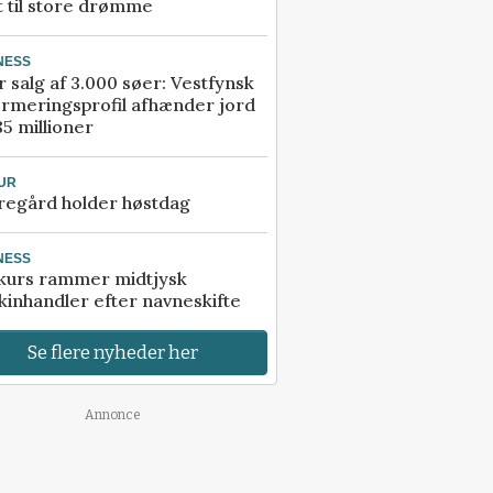
t til store drømme
NESS
r salg af 3.000 søer: Vestfynsk
rmeringsprofil afhænder jord
85 millioner
UR
regård holder høstdag
NESS
kurs rammer midtjysk
inhandler efter navneskifte
Se flere nyheder her
Annonce