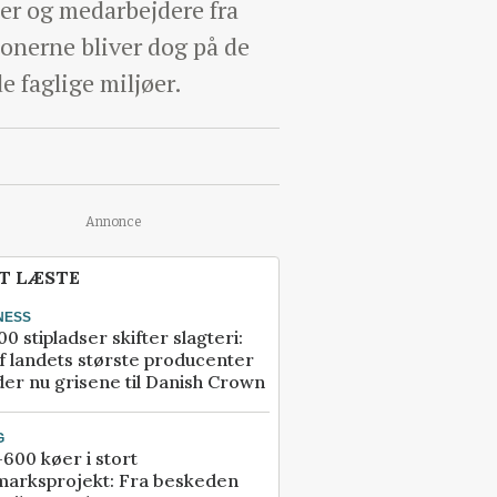
eter og medarbejdere fra
ionerne bliver dog på de
e faglige miljøer.
Annonce
T LÆSTE
NESS
00 stipladser skifter slagteri:
f landets største producenter
er nu grisene til Danish Crown
G
600 køer i stort
marksprojekt: Fra beskeden