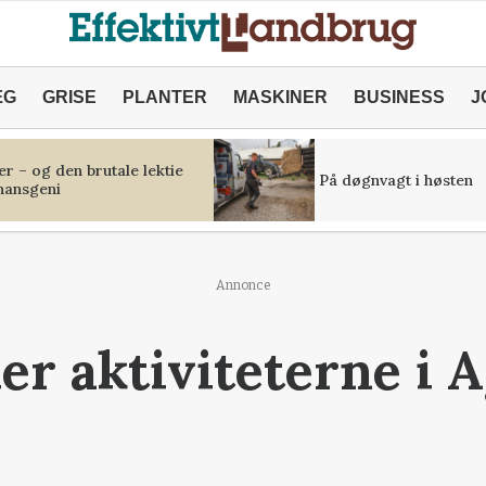
ÆG
GRISE
PLANTER
MASKINER
BUSINESS
J
r – og den brutale lektie
På døgnvagt i høsten
inansgeni
Annonce
er aktiviteterne i 