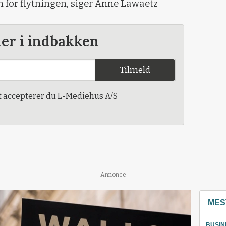
 for flytningen, siger Anne Lawaetz
der i indbakken
Tilmeld
t accepterer du L-Mediehus A/S
Annonce
MES
BUSIN