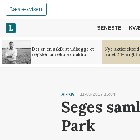
Læs e-avisen
SENESTE
KV
Det er en uskik at udlægge et
Nye aktierekorde
røgslør om økoproduktion
fra et 24-årigt f
ARKIV
11-09-2017 16:04
Seges saml
Park