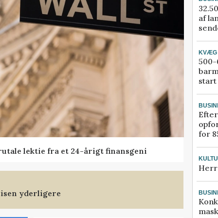
32.50
af la
sende
KVÆG
500-6
barm
start
BUSIN
Efter
opfo
for 8
tale lektie fra et 24-årigt finansgeni
KULT
Herr
isen yderligere
BUSIN
Konk
mask