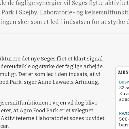
le de faglige synergier vil Seges flytte aktivit
o Park i Skejby. Laboratorie- og kejsersnitfunkt
ngen sker som et led i indsatsen for at styrke d
ukturere det nye Seges fået et klart signal
videreudvikle og styrke det faglige arbejde
MES
uligt. Det er som led i den indsats, at vi
 Food Park, siger Anne Lawaetz Arhnung,
BUSI
32.5
En a
send
ejsersnitfunktionen i Vejen vil dog blive
erer, at Agro Food Park er et velegnet
KVÆ
 Aktiviteterne i laboratoriet søges udvidet
500-
bar
cer.