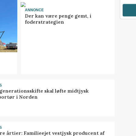
ANNONCE
Der kan være penge gemt, i
foderstrategien
S
generationsskifte skal løfte midtjysk
portør i Norden
S
ire årtier: Familieejet vestjysk producent af