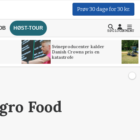
Prøv 30 dage for 30 kr.
OB
HØST-TOUR
SØG
LOGIN
MENU
Svineproducenter kalder
Danish Crowns pris en
katastrofe
Agro Food