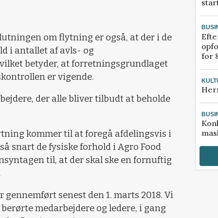
star
BUSI
Efte
utningen om flytning er også, at der i de
opfo
d i antallet af avls- og
for 
ilket betyder, at forretningsgrundlaget
kontrollen er vigende.
KULT
Her
jdere, der alle bliver tilbudt at beholde
BUSI
Kon
mask
tning kommer til at foregå afdelingsvis i
, så snart de fysiske forhold i Agro Food
nsyntagen til, at der skal ske en fornuftig
.
 er gennemført senest den 1. marts 2018. Vi
 berørte medarbejdere og ledere, i gang