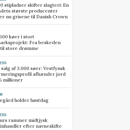
0 stipladser skifter slagteri: En
ndets største producenter
r nu grisene til Danish Crown
00 køer i stort
arksprojekt: Fra beskeden
 til store drømme
ESS
 salg af 3.000 søer: Vestfynsk
rmeringsprofil afhænder jord
5 millioner
UR
egård holder høstdag
ESS
urs rammer midtjysk
inhandler efter navneskifte