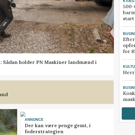
KVÆG
500-6
barm
start
BUSIN
Efter
opfo
for 8
en: Sådan holder PN Maskiner landmænd i
KULT
Herr
BUSIN
Konk
land
mask
ANNONCE
Der kan være penge gemt, i
foderstrategien