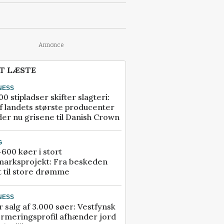
Annonce
T LÆSTE
NESS
00 stipladser skifter slagteri:
f landets største producenter
er nu grisene til Danish Crown
G
600 køer i stort
marksprojekt: Fra beskeden
t til store drømme
NESS
r salg af 3.000 søer: Vestfynsk
rmeringsprofil afhænder jord