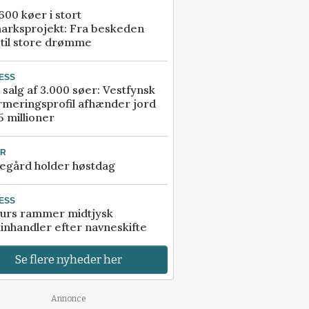
00 køer i stort
arksprojekt: Fra beskeden
 til store drømme
ESS
 salg af 3.000 søer: Vestfynsk
rmeringsprofil afhænder jord
5 millioner
UR
egård holder høstdag
ESS
urs rammer midtjysk
inhandler efter navneskifte
Se flere nyheder her
Annonce