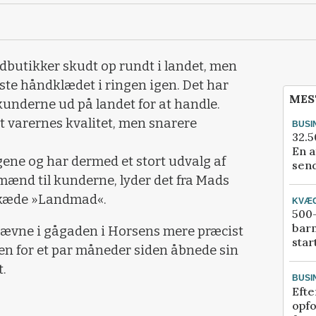
utikker skudt op rundt i landet, men
te håndklædet i ringen igen. Det har
MES
kunderne ud på landet for at handle.
 varernes kvalitet, men snarere
BUSI
32.5
En a
gene og har dermed et stort udvalg af
send
dmænd til kunderne, lyder det fra Mads
rekæde »Landmad«.
KVÆ
500-
bar
ævne i gågaden i Horsens mere præcist
star
n for et par måneder siden åbnede sin
t.
BUSI
Efte
opfo