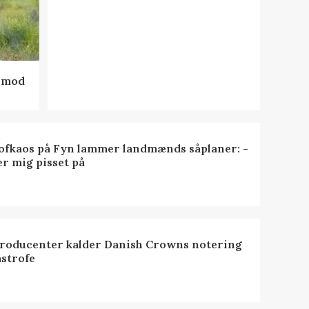
d mod
R
ofkaos på Fyn lammer landmænds såplaner: -
er mig pisset på
roducenter kalder Danish Crowns notering
astrofe