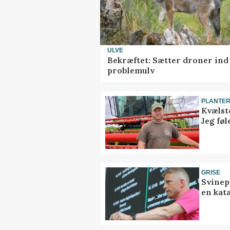
ULVE
Bekræftet: Sætter droner in
problemulv
PLANTE
Kvælst
Jeg føl
GRISE
Svinep
en kat