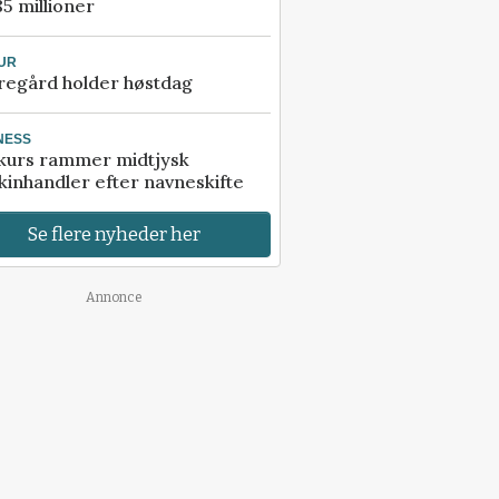
85 millioner
UR
regård holder høstdag
NESS
kurs rammer midtjysk
inhandler efter navneskifte
Se flere nyheder her
Annonce