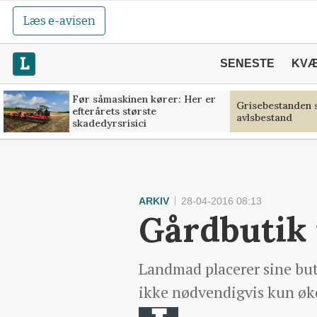
Læs e-avisen
SENESTE
KV
Før såmaskinen kører: Her er
Grisebestanden s
efterårets største
avlsbestand
skadedyrsrisici
ARKIV
28-04-2016 08:13
Gårdbutik 
Landmad placerer sine buti
ikke nødvendigvis kun øk