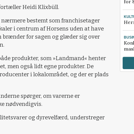
for 
fortæller Heidi Klixbüll.
KULT
 nærmere bestemt som franchisetager
Her
kaler i centrum af Horsens uden at have
n brænder for sagen og glæder sig over
BUSI
Kon
n.
mask
 både produkter, som »Landmand« henter
et, men også lidt egne produkter. De
roducenter i lokalområdet, og der er plads
kunderne spørger, om varerne er
kke nødvendigvis.
litetsvarer og dyrevelfærd, understreger