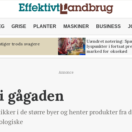
ÆG
GRISE
PLANTER
MASKINER
BUSINESS
J
Uændret notering: Sp
tiger trods svagere
lyspunkter i fortsat pr
marked for oksekød
Annonce
i gågaden
kker i de større byer og henter produkter fra 
ologiske