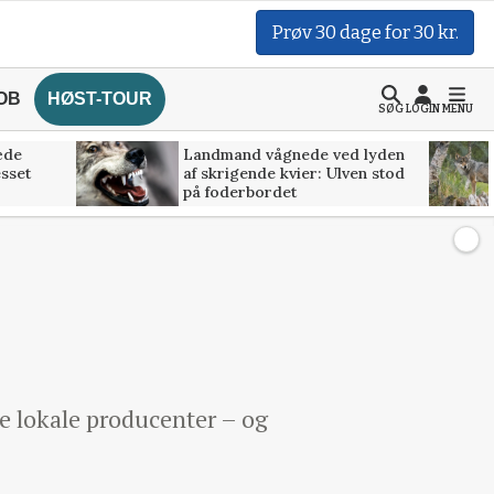
Prøv 30 dage for 30 kr.
OB
HØST-TOUR
SØG
LOGIN
MENU
æde
Landmand vågnede ved lyden
esset
af skrigende kvier: Ulven stod
på foderbordet
de lokale producenter – og