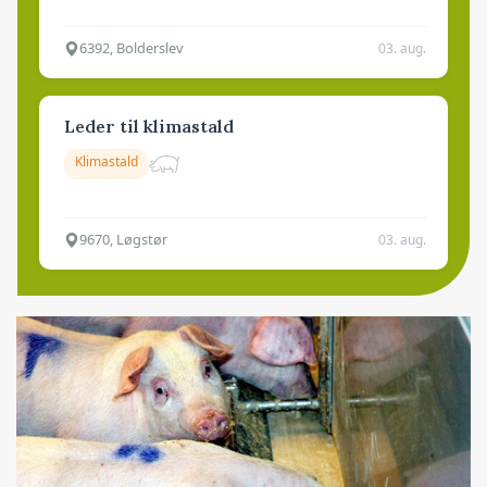
6392, Bolderslev
03. aug.
Leder til klimastald
Klimastald
9670, Løgstør
03. aug.