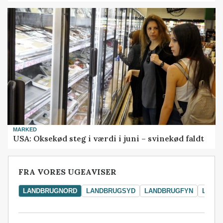
MARKED
USA: Oksekød steg i værdi i juni – svinekød faldt
FRA VORES UGEAVISER
LANDBRUGNORD
LANDBRUGSYD
LANDBRUGFYN
LAND