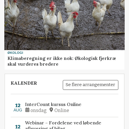
ØKOLOGI
Klimaberegning er ikke nok: Økologisk fjerkræ
skal vurderes bredere
KALENDER
Se flere arrangementer
InterCount kursus Online
12
AUG
onsdag
Online
Webinar – Fordelene ved løbende
12
aflevering af bilag