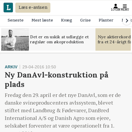
Læs e-avisen
LOGIN
MENU
Seneste
Mest læste
Kvæg
Grise
Planter
Mask
Det er en uskik at udlægge et
Nye aktierekorde
røgslør om økoproduktion
fra et 24-årigt f
ARKIV
29-04-2016 10:50
Ny DanAvl-konstruktion på
plads
Fredag den 29. april er det nye DanAvl, som er de
danske svineproducenters avlssystem, blevet
stiftet med Landbrug & Fødevarer, DanBred
International A/S og Danish Agro som ejere,
selskabet forventer at være operationelt fra 1.