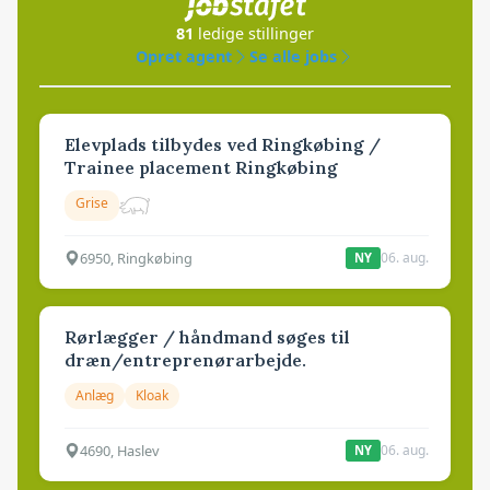
81
ledige stillinger
Opret agent
Se alle jobs
Elevplads tilbydes ved Ringkøbing /
Trainee placement Ringkøbing
Grise
6950, Ringkøbing
06. aug.
NY
Rørlægger / håndmand søges til
dræn/entreprenørarbejde.
Anlæg
Kloak
4690, Haslev
06. aug.
NY