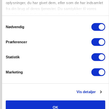
oplysninger, du har givet dem, eller som de har indsamlet
fra din brug af deres tjenester. Du samtykker til vores
cookies, hvis du fortsætter med at anvende vores
hjemmeside.
Samtykkevalg
Nødvendig
Præferencer
GRISE
Statistik
Svineproducenter kalder Danish Crowns pris en
katastrofe
Marketing
Annonce
Vis detaljer
OK