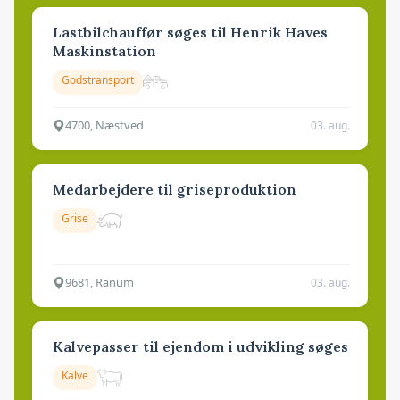
Lastbilchauffør søges til Henrik Haves
Maskinstation
Godstransport
4700, Næstved
03. aug.
Medarbejdere til griseproduktion
Grise
9681, Ranum
03. aug.
Kalvepasser til ejendom i udvikling søges
Kalve