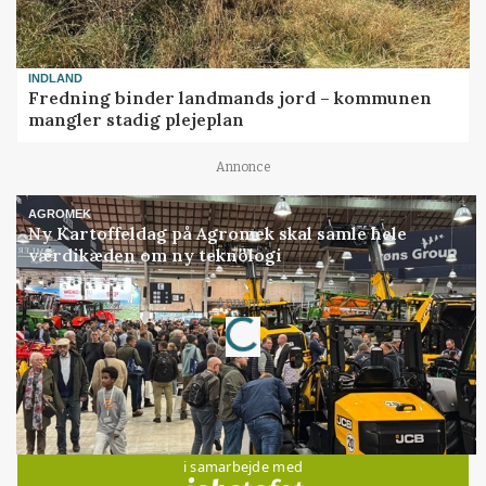
INDLAND
Fredning binder landmands jord – kommunen
mangler stadig plejeplan
Annonce
AGROMEK
Ny Kartoffeldag på Agromek skal samle hele
værdikæden om ny teknologi
Loading...
Annonce
Jobs
i samarbejde med