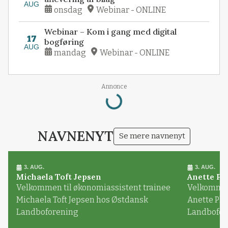
AUG
onsdag
Webinar - ONLINE
Webinar – Kom i gang med digital
17
bogføring
AUG
mandag
Webinar - ONLINE
Loading...
Annonce
NAVNENYT
Se mere navnenyt
3. AUG.
3. AUG.
Michaela Toft Jepsen
Anette Pl
Velkommen til økonomiassistent trainee
Velkommen 
Michaela Toft Jepsen hos Østdansk
Anette Pl
Landboforening
Landbofor