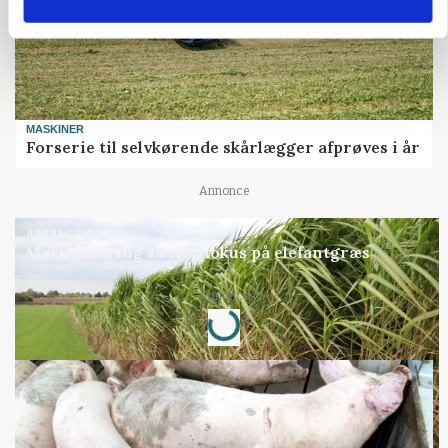
MASKINER
Forserie til selvkørende skårlægger afprøves i år
Annonce
ARRANGEMENT
Markvandring sætter fokus på elefantgræs
Loading...
Annonce