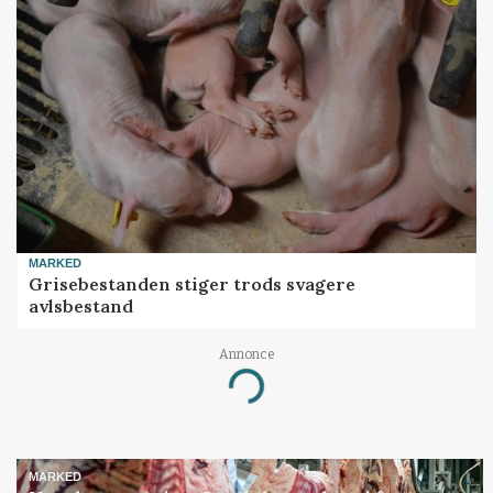
MARKED
Grisebestanden stiger trods svagere
avlsbestand
Annonce
Loading...
MARKED