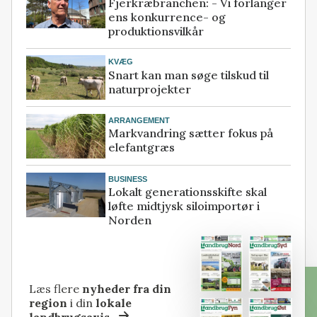
Fjerkræbranchen: - Vi forlanger
ens konkurrence- og
produktionsvilkår
KVÆG
Snart kan man søge tilskud til
naturprojekter
ARRANGEMENT
Markvandring sætter fokus på
elefantgræs
BUSINESS
Lokalt generationsskifte skal
løfte midtjysk siloimportør i
Norden
Læs flere
nyheder fra din
region
i din
lokale