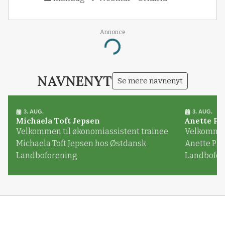
Annonce
Loading...
NAVNENYT
Se mere navnenyt
3. AUG.
3. AUG.
Michaela Toft Jepsen
Anette Pl
Velkommen til økonomiassistent trainee
Velkommen 
Michaela Toft Jepsen hos Østdansk
Anette Pl
Landboforening
Landbofor