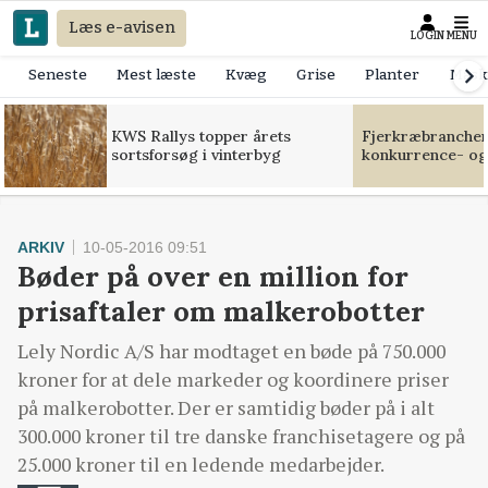
Læs e-avisen
LOGIN
MENU
Seneste
Mest læste
Kvæg
Grise
Planter
Mask
KWS Rallys topper årets
Fjerkræbranchen:
sortsforsøg i vinterbyg
konkurrence- og
ARKIV
10-05-2016 09:51
Bøder på over en million for
prisaftaler om malkerobotter
Lely Nordic A/S har modtaget en bøde på 750.000
kroner for at dele markeder og koordinere priser
på malkerobotter. Der er samtidig bøder på i alt
300.000 kroner til tre danske franchisetagere og på
25.000 kroner til en ledende medarbejder.