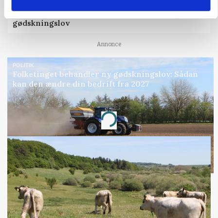
»Nu stopper I«: Landbrugsdebattør og
protestgruppe vil demonstrere mod ny
gødskningslov
Annonce
POLITIK
Folketinget behandler ny gødskningslov: Sådan
kan den ændre din bedrift fra 2027
Annonce
Loading...