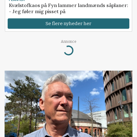
Kvælstofkaos på Fyn lammer landmænds såplaner:
- Jeg føler mig pisset på
Se flere nyheder her
Annonce
Loading...