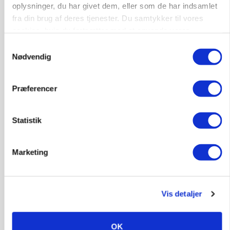
oplysninger, du har givet dem, eller som de har indsamlet
fra din brug af deres tjenester. Du samtykker til vores
cookies, hvis du fortsætter med at anvende vores
hjemmeside.
Samtykkevalg
MARKED
Nødvendig
Russisk mælkepris dykker 23 procent
Annonce
Præferencer
Statistik
Marketing
Vis detaljer
POLITIK
OK