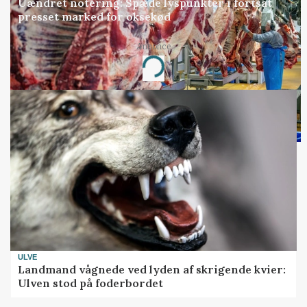
Uændret notering: Spæde lyspunkter i fortsat
presset marked for oksekød
Annonce
Loading...
ULVE
Landmand vågnede ved lyden af skrigende kvier:
Ulven stod på foderbordet