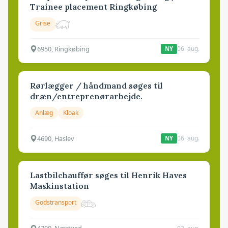
Trainee placement Ringkøbing
Grise
6950, Ringkøbing
06. aug.
NY
Rørlægger / håndmand søges til
dræn/entreprenørarbejde.
Anlæg
Kloak
4690, Haslev
06. aug.
NY
Lastbilchauffør søges til Henrik Haves
Maskinstation
Godstransport