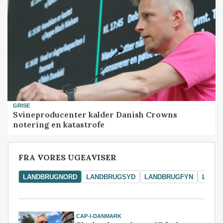
GRISE
Svineproducenter kalder Danish Crowns
notering en katastrofe
FRA VORES UGEAVISER
LANDBRUGNORD
LANDBRUGSYD
LANDBRUGFYN
LAND
CAP-I-DANMARK