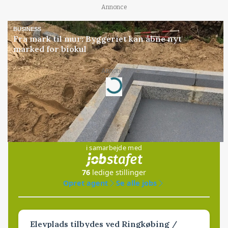
Annonce
BUSINESS
Fra mark til mur: Byggeriet kan åbne nyt
marked for biokul
Annonce
Loading...
Jobs
i samarbejde med
76
ledige stillinger
Opret agent
Se alle jobs
Elevplads tilbydes ved Ringkøbing /