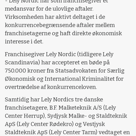
- Lely Nordic har som franchisegiver et
medansvar for de ulovlige aftaler.
Virksomheden har aktivt deltaget i de
konkurrencebegrænsende aftaler mellem
franchisetagerne og haft direkte økonomisk
interesse i det.
Franchisegiver Lely Nordic (tidligere Lely
Scandinavia) har accepteret en bøde på
750.000 kroner fra Statsadvokaten for Særlig
Økonomisk og International Kriminalitet for
overtrædelse af konkurrenceloven.
Samtidig har Lely Nordics tre danske
franchisetagere, B.F. Malketeknik A/S (Lely
Center Herrup), Sydjysk Malke- og Staldteknik
ApS (Lely Center Rødekro) og Vestjysk
Staldteknik ApS (Lely Center Tarm) vedtaget en