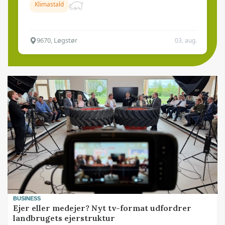
Klimastald
9670, Løgstør
03. aug.
BUSINESS
Ejer eller medejer? Nyt tv-format udfordrer
landbrugets ejerstruktur