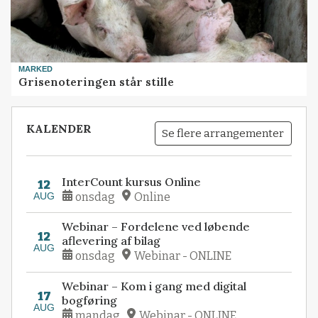
MARKED
Grisenoteringen står stille
KALENDER
Se flere arrangementer
InterCount kursus Online
12
AUG
onsdag
Online
Webinar – Fordelene ved løbende
12
aflevering af bilag
AUG
onsdag
Webinar - ONLINE
Webinar – Kom i gang med digital
17
bogføring
AUG
mandag
Webinar - ONLINE