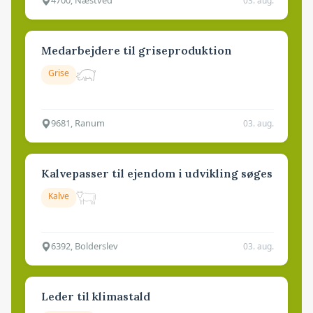
4700, Næstved
03. aug.
Medarbejdere til griseproduktion
Grise
9681, Ranum
03. aug.
Kalvepasser til ejendom i udvikling søges
Kalve
6392, Bolderslev
03. aug.
Leder til klimastald