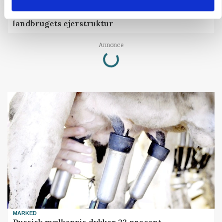
BUSINESS
Ejer eller medejer? Nyt tv-format udfordrer
landbrugets ejerstruktur
Loading...
Annonce
MARKED