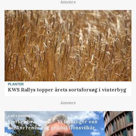
Annonce
PLANTER
KWS Rallys topper årets sortsforsøg i vinterbyg
Annonce
CAP-I-DANMARK
Fjerkræbranchen: - Vi forlanger ens
konkurrence- og produktionsvilkår