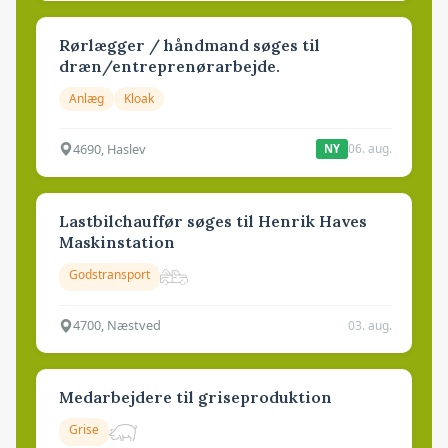
Rørlægger / håndmand søges til
dræn/entreprenørarbejde.
Anlæg
Kloak
4690, Haslev
06. aug.
NY
Lastbilchauffør søges til Henrik Haves
Maskinstation
Godstransport
4700, Næstved
03. aug.
Medarbejdere til griseproduktion
Grise