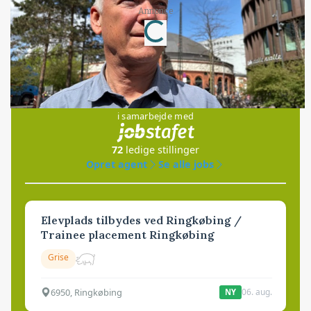
Loading...
Annonce
Jobs
i samarbejde med
72
ledige stillinger
Opret agent
Se alle jobs
Elevplads tilbydes ved Ringkøbing /
Trainee placement Ringkøbing
Grise
6950, Ringkøbing
06. aug.
NY