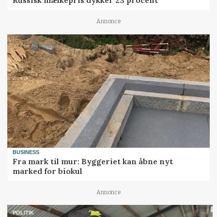
Russisk mælkepris dykker 23 procent
Annonce
BUSINESS
Fra mark til mur: Byggeriet kan åbne nyt
marked for biokul
Annonce
POLITIK