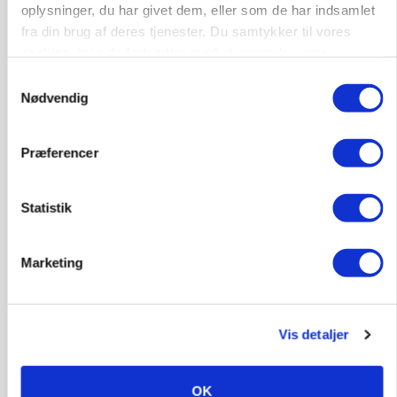
oplysninger, du har givet dem, eller som de har indsamlet
fra din brug af deres tjenester. Du samtykker til vores
cookies, hvis du fortsætter med at anvende vores
hjemmeside.
Samtykkevalg
Nødvendig
MARKEDSFOKUS
Prisgab på 20 kroner pr. kg vokser: Polsk kylling
Præferencer
presser markedet
Statistik
Marketing
Vis detaljer
OK