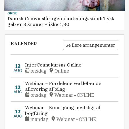
GRISE
Danish Crown slår igen i noteringsstrid: Tysk
gab er 3 kroner – ikke 4,30
KALENDER
Se flere arrangementer
InterCount kursus Online
12
AUG
onsdag
Online
Webinar – Fordelene ved løbende
12
aflevering af bilag
AUG
onsdag
Webinar - ONLINE
Webinar – Kom i gang med digital
17
bogføring
AUG
mandag
Webinar - ONLINE