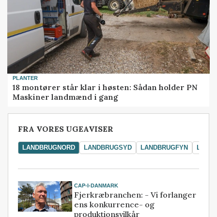
PLANTER
18 montører står klar i høsten: Sådan holder PN
Maskiner landmænd i gang
FRA VORES UGEAVISER
LANDBRUGNORD
LANDBRUGSYD
LANDBRUGFYN
LAND
CAP-I-DANMARK
Fjerkræbranchen: - Vi forlanger
ens konkurrence- og
produktionsvilkår