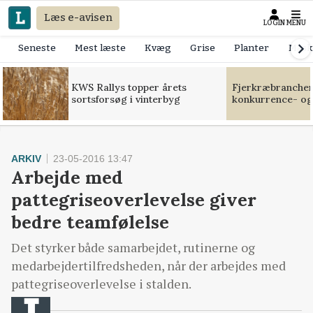
Læs e-avisen
LOGIN
MENU
Seneste
Mest læste
Kvæg
Grise
Planter
Mask
KWS Rallys topper årets
Fjerkræbranchen:
sortsforsøg i vinterbyg
konkurrence- og
ARKIV
23-05-2016 13:47
Arbejde med
pattegriseoverlevelse giver
bedre teamfølelse
Det styrker både samarbejdet, rutinerne og
medarbejdertilfredsheden, når der arbejdes med
pattegriseoverlevelse i stalden.