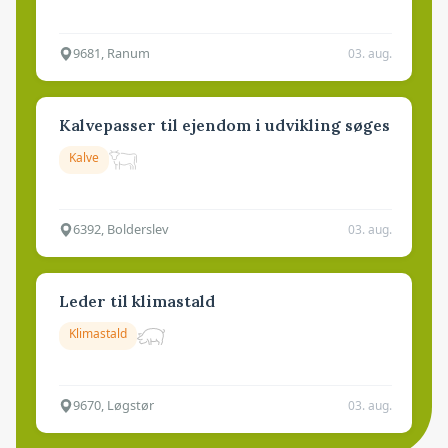
9681, Ranum
03. aug.
Kalvepasser til ejendom i udvikling søges
Kalve
6392, Bolderslev
03. aug.
Leder til klimastald
Klimastald
9670, Løgstør
03. aug.