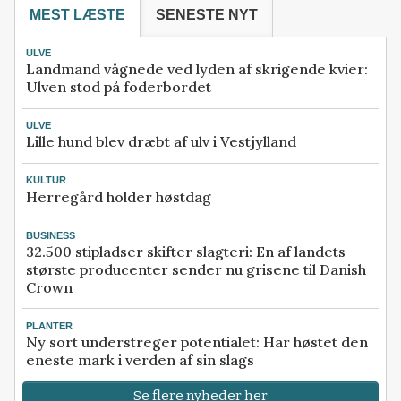
MEST LÆSTE
SENESTE NYT
ULVE
Landmand vågnede ved lyden af skrigende kvier:
Ulven stod på foderbordet
ULVE
Lille hund blev dræbt af ulv i Vestjylland
KULTUR
Herregård holder høstdag
BUSINESS
32.500 stipladser skifter slagteri: En af landets
største producenter sender nu grisene til Danish
Crown
PLANTER
Ny sort understreger potentialet: Har høstet den
eneste mark i verden af sin slags
Se flere nyheder her