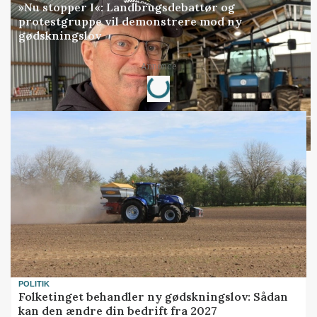
»Nu stopper I«: Landbrugsdebattør og
protestgruppe vil demonstrere mod ny
gødskningslov
Loading...
Annonce
POLITIK
Folketinget behandler ny gødskningslov: Sådan
kan den ændre din bedrift fra 2027