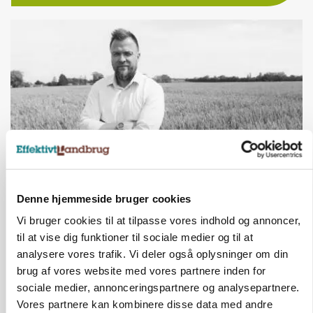
LEDER
Denne hjemmeside bruger cookies
Det er en uskik at udlægge et røgslør om
økoproduktion
Vi bruger cookies til at tilpasse vores indhold og annoncer,
til at vise dig funktioner til sociale medier og til at
analysere vores trafik. Vi deler også oplysninger om din
brug af vores website med vores partnere inden for
sociale medier, annonceringspartnere og analysepartnere.
Vores partnere kan kombinere disse data med andre