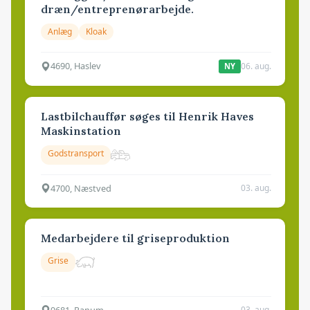
dræn/entreprenørarbejde.
Anlæg
Kloak
4690, Haslev
06. aug.
NY
Lastbilchauffør søges til Henrik Haves
Maskinstation
Godstransport
4700, Næstved
03. aug.
Medarbejdere til griseproduktion
Grise
9681, Ranum
03. aug.