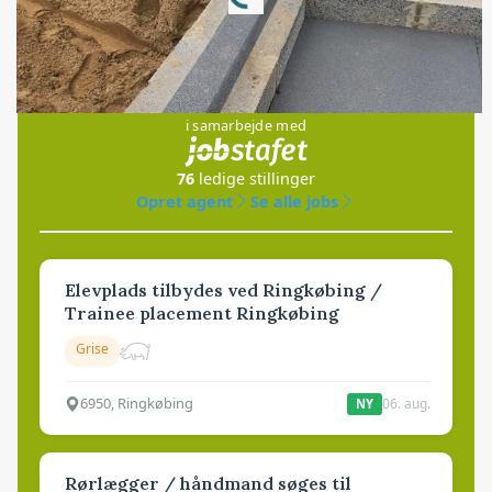
Jobs
i samarbejde med
76
ledige stillinger
Opret agent
Se alle jobs
Elevplads tilbydes ved Ringkøbing /
Trainee placement Ringkøbing
Grise
6950, Ringkøbing
06. aug.
NY
Rørlægger / håndmand søges til