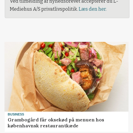
Ved tilmelding af nyhedsbrevet accepterer du L-
Mediehus A/S privatlivspolitik.
Læs den her.
BUSINESS
Grambogård får oksekød på menuen hos
københavnsk restaurantkæde