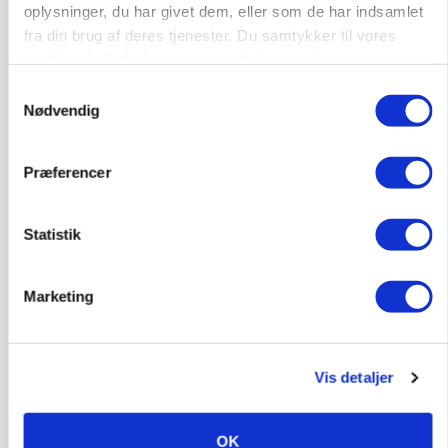
oplysninger, du har givet dem, eller som de har indsamlet
Loading...
fra din brug af deres tjenester. Du samtykker til vores
Annonce
cookies, hvis du fortsætter med at anvende vores
hjemmeside.
Samtykkevalg
Nødvendig
Præferencer
Statistik
Marketing
Vis detaljer
MARKED
Russisk mælkepris dykker 23 procent
Annonce
OK