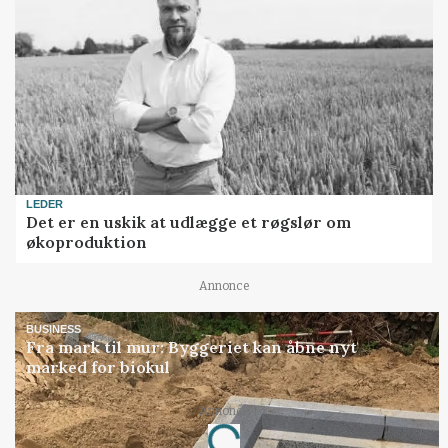
LEDER
Det er en uskik at udlægge et røgslør om
økoproduktion
Annonce
BUSINESS
Fra mark til mur: Byggeriet kan åbne nyt
marked for biokul
Annonce
Loading...