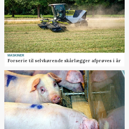
MASKINER
Forserie til selvkørende skårlægger afprøves i år