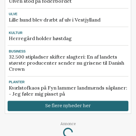
Ulven stod på foderbordet
ULVE
Lille hund blev dræbt af ulv i Vestjylland
KULTUR
Herregård holder høstdag
BUSINESS
32.500 stipladser skifter slagteri: En af landets
største producenter sender nu grisene til Danish
Crown
PLANTER
Kvælstofkaos på Fyn lammer landmænds såplaner:
- Jeg føler mig pisset på
Se flere nyheder her
Annonce
Loading...