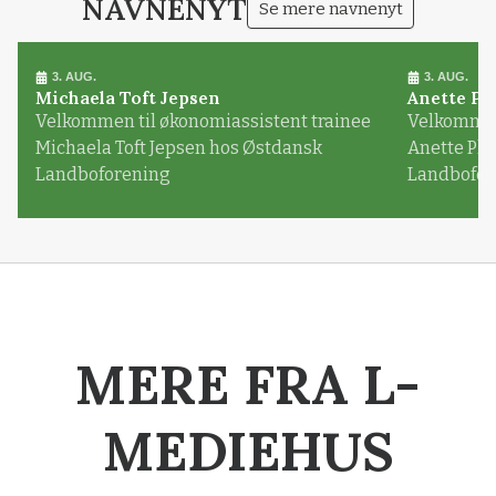
NAVNENYT
Se mere navnenyt
3. AUG.
3. AUG.
Michaela Toft Jepsen
Anette Pl
Velkommen til økonomiassistent trainee
Velkommen 
Michaela Toft Jepsen hos Østdansk
Anette Pl
Landboforening
Landbofor
MERE FRA L-
MEDIEHUS