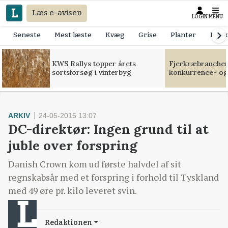
Læs e-avisen
LOGIN
MENU
Seneste
Mest læste
Kvæg
Grise
Planter
Mask
KWS Rallys topper årets
Fjerkræbranchen:
sortsforsøg i vinterbyg
konkurrence- og
ARKIV
24-05-2016 13:07
DC-direktør: Ingen grund til at
juble over forspring
Danish Crown kom ud første halvdel af sit
regnskabsår med et forspring i forhold til Tyskland
med 49 øre pr. kilo leveret svin.
Redaktionen