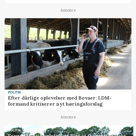
Annonce
POLITIK
Efter dårlige oplevelser med Bovaer: LDM-
formand kritiserer nyt høringsforslag
Annonce
POLITIK
Forud for ny kvælstoflov: Blot ét trepartsprojekt