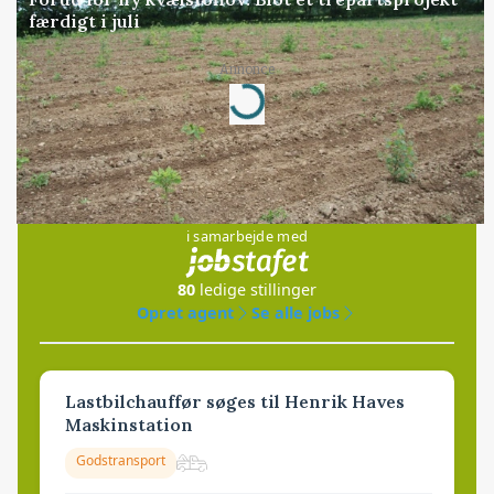
færdigt i juli
Annonce
Loading...
Jobs
i samarbejde med
80
ledige stillinger
Opret agent
Se alle jobs
Lastbilchauffør søges til Henrik Haves
Maskinstation
Godstransport