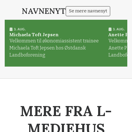
NAVNENYT
Se mere navnenyt
3. AUG.
3. AUG.
Michaela Toft Jepsen
Anette Pl
Velkommen til økonomiassistent trainee
Velkommen 
Michaela Toft Jepsen hos Østdansk
Anette Pl
Landboforening
Landbofor
MERE FRA L-
MEDIEHUS