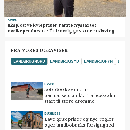
KVÆG
Eksplosive kviepriser ramte nystartet
mælkeproducent: Ét fravalg gav store udsving
FRA VORES UGEAVISER
LANDBRUGNORD
LANDBRUGSYD
LANDBRUGFYN
LAND
KVÆG
500-600 køer i stort
barmarksprojekt: Fra beskeden
start til store drømme
BUSINESS
Lave grisepriser og nye regler
øger landbobanks forsigtighed