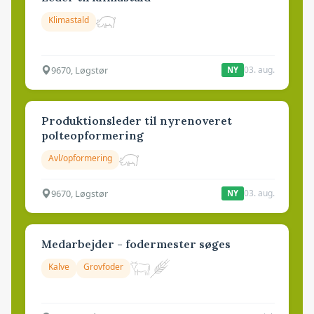
Klimastald
9670, Løgstør
03. aug.
NY
Produktionsleder til nyrenoveret
polteopformering
Avl/opformering
9670, Løgstør
03. aug.
NY
Medarbejder - fodermester søges
Kalve
Grovfoder