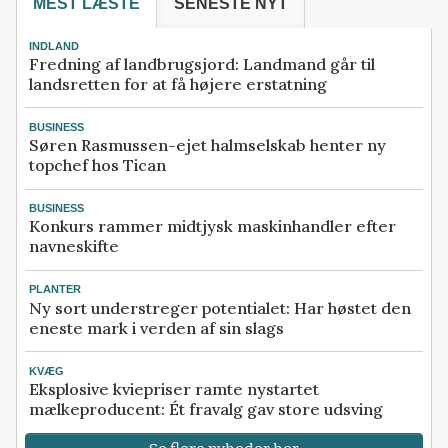
MEST LÆSTE
SENESTE NYT
INDLAND
Fredning af landbrugsjord: Landmand går til
landsretten for at få højere erstatning
BUSINESS
Søren Rasmussen-ejet halmselskab henter ny
topchef hos Tican
BUSINESS
Konkurs rammer midtjysk maskinhandler efter
navneskifte
PLANTER
Ny sort understreger potentialet: Har høstet den
eneste mark i verden af sin slags
KVÆG
Eksplosive kviepriser ramte nystartet
mælkeproducent: Ét fravalg gav store udsving