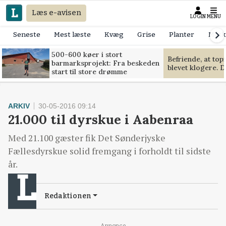
Læs e-avisen
LOGIN
MENU
Seneste
Mest læste
Kvæg
Grise
Planter
Mask
500-600 køer i stort
Befriende, at to
barmarksprojekt: Fra beskeden
blevet klogere. D
start til store drømme
ARKIV
30-05-2016 09:14
21.000 til dyrskue i Aabenraa
Med 21.100 gæster fik Det Sønderjyske
Fællesdyrskue solid fremgang i forholdt til sidste
år.
Redaktionen
Annonce