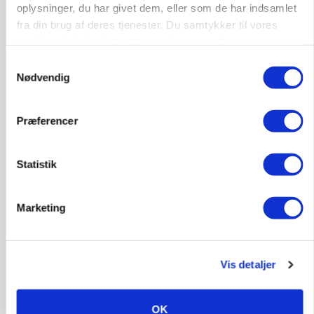
oplysninger, du har givet dem, eller som de har indsamlet
fra din brug af deres tjenester. Du samtykker til vores
MARKEDSFOKUS
Olien styrer råvaremarkederne
cookies, hvis du fortsætter med at anvende vores
hjemmeside.
Samtykkevalg
Annonce
Nødvendig
Loading...
Præferencer
Statistik
Marketing
Vis detaljer
BUSINESS
Grambogård får oksekød på menuen hos
OK
københavnsk restaurantkæde