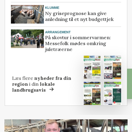
KLUMME
Ny griseprognose kan give
anledning til et nyt budgettjek
ARRANGEMENT
På skovtur i sommervarmen:
Messefolk mødes omkring
juletræerne
Læs flere
nyheder fra din
region
i din
lokale
landbrugsavis