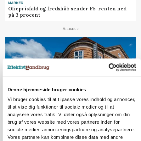
MARKED
Olieprisfald og fredshåb sender F5-renten ned
på 3 procent
Annonce
Denne hjemmeside bruger cookies
Vi bruger cookies til at tilpasse vores indhold og annoncer,
til at vise dig funktioner til sociale medier og til at
analysere vores trafik. Vi deler også oplysninger om din
BUSINESS
Lave grisepriser og nye regler øger landbobanks
brug af vores website med vores partnere inden for
forsigtighed
sociale medier, annonceringspartnere og analysepartnere.
Vores partnere kan kombinere disse data med andre
Annonce