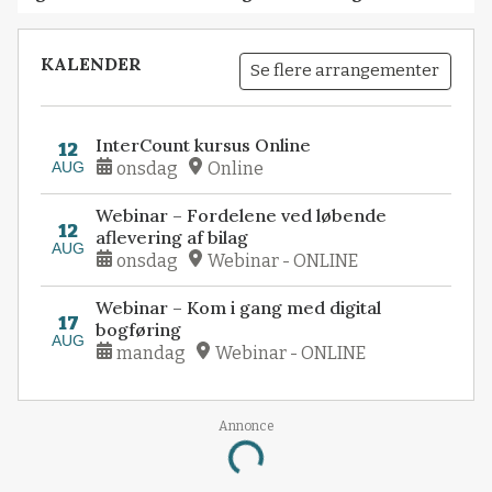
KALENDER
Se flere arrangementer
InterCount kursus Online
12
AUG
onsdag
Online
Webinar – Fordelene ved løbende
12
aflevering af bilag
AUG
onsdag
Webinar - ONLINE
Webinar – Kom i gang med digital
17
bogføring
AUG
mandag
Webinar - ONLINE
Annonce
Loading...