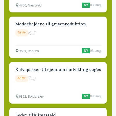
4700, Næstved
03. aug.
NY
Medarbejdere til griseproduktion
Grise
9681, Ranum
03. aug.
NY
Kalvepasser til ejendom i udvikling søges
Kalve
6392, Bolderslev
03. aug.
NY
Leder til klimastald