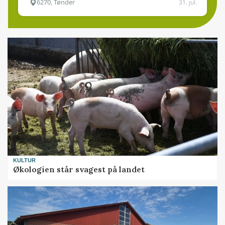
6270, Tønder
31. jul.
KULTUR
Økologien står svagest på landet