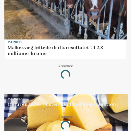
MARKED
Malkekvæg løftede driftsresultatet til 2,8
millioner kroner
Annonce
Loading...
MARKED
Opturen taber pusten på global mejeriauktion
Annonce
Loading...