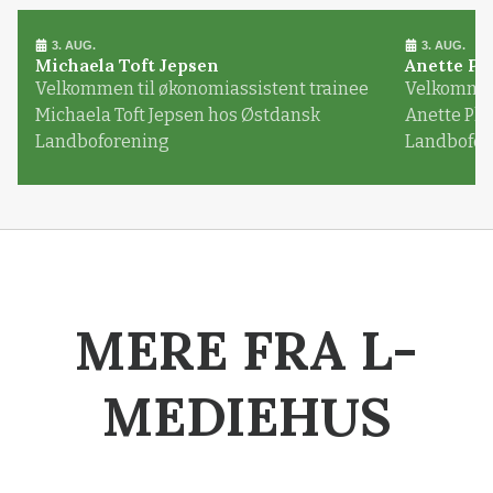
3. AUG.
3. AUG.
Michaela Toft Jepsen
Anette Pl
Velkommen til økonomiassistent trainee
Velkommen 
Michaela Toft Jepsen hos Østdansk
Anette Pl
Landboforening
Landbofor
MERE FRA L-
MEDIEHUS