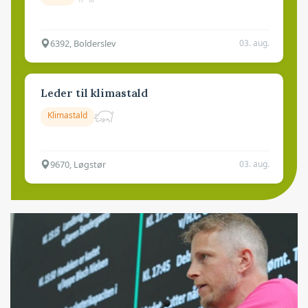
6392, Bolderslev
03. aug.
Leder til klimastald
Klimastald
9670, Løgstør
03. aug.