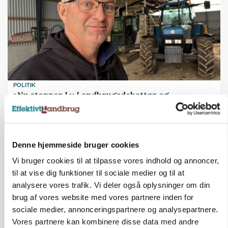
POLITIK
»Nu stopper I«: Landbrugsdebattør og
protestgruppe vil demonstrere mod ny
gødskningslov
Annonce
Denne hjemmeside bruger cookies
POLITIK
Vi bruger cookies til at tilpasse vores indhold og annoncer,
Folketinget behandler ny gødskningslov: Sådan
til at vise dig funktioner til sociale medier og til at
kan den ændre din bedrift fra 2027
analysere vores trafik. Vi deler også oplysninger om din
brug af vores website med vores partnere inden for
Annonce
sociale medier, annonceringspartnere og analysepartnere.
Loading...
Vores partnere kan kombinere disse data med andre