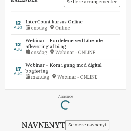
Se flere arrangementer
InterCount kursus Online
12
AUG
onsdag
Online
Webinar – Fordelene ved løbende
12
aflevering af bilag
AUG
onsdag
Webinar - ONLINE
Webinar – Kom i gang med digital
17
bogføring
AUG
mandag
Webinar - ONLINE
Annonce
Loading...
NAVNENYT
Se mere navnenyt