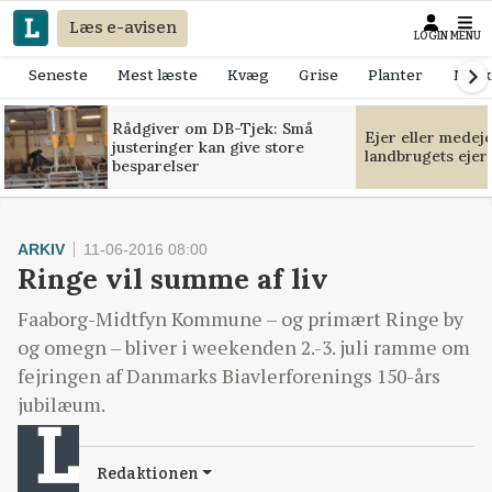
Læs e-avisen
LOGIN
MENU
Seneste
Mest læste
Kvæg
Grise
Planter
Mask
Rådgiver om DB-Tjek: Små
Ejer eller medej
justeringer kan give store
landbrugets ejer
besparelser
ARKIV
11-06-2016 08:00
Ringe vil summe af liv
Faaborg-Midtfyn Kommune – og primært Ringe by
og omegn – bliver i weekenden 2.-3. juli ramme om
fejringen af Danmarks Biavlerforenings 150-års
jubilæum.
Redaktionen