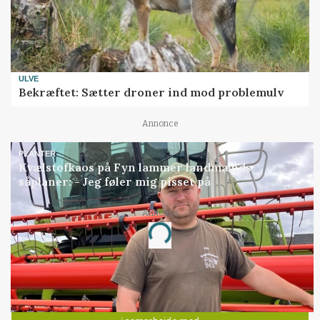
ULVE
Bekræftet: Sætter droner ind mod problemulv
Annonce
PLANTER
Kvælstofkaos på Fyn lammer landmænds
såplaner: - Jeg føler mig pisset på
Annonce
Loading...
Jobs