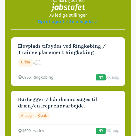
i samarbejde med
78
ledige stillinger
Opret agent
Se alle jobs
Elevplads tilbydes ved Ringkøbing /
Trainee placement Ringkøbing
Grise
6950, Ringkøbing
06. aug.
NY
Rørlægger / håndmand søges til
dræn/entreprenørarbejde.
Anlæg
Kloak
4690, Haslev
06. aug.
NY