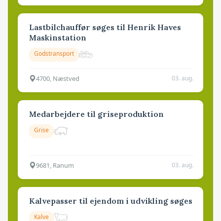
Lastbilchauffør søges til Henrik Haves
Maskinstation
Godstransport
4700, Næstved
03. aug.
Medarbejdere til griseproduktion
Grise
9681, Ranum
03. aug.
Kalvepasser til ejendom i udvikling søges
Kalve