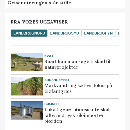
Grisenoteringen står stille
FRA VORES UGEAVISER
LANDBRUGNORD
LANDBRUGSYD
LANDBRUGFYN
LAND
KVÆG
Snart kan man søge tilskud til
naturprojekter
ARRANGEMENT
Markvandring sætter fokus på
elefantgræs
BUSINESS
Lokalt generationsskifte skal
løfte midtjysk siloimportør i
Norden