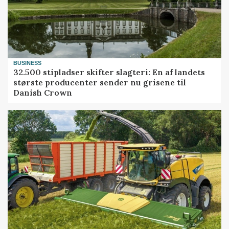
BUSINESS
32.500 stipladser skifter slagteri: En af landets
største producenter sender nu grisene til
Danish Crown