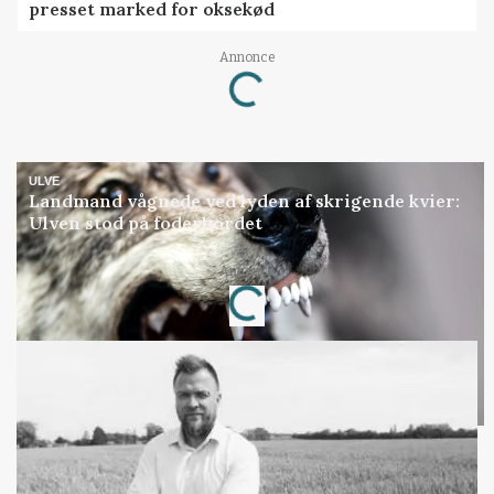
presset marked for oksekød
Annonce
Loading...
ULVE
Landmand vågnede ved lyden af skrigende kvier:
Ulven stod på foderbordet
Annonce
Loading...