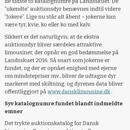
de sidste to katalognumre på Landsskuet. De
”ukendte” auktionsdyr benævnes indtil videre
”Jokere”. Lige nu står alt åbent – jokerne kan
være tyr, kvie, ko eller ko med kalv.
Sikkert er det naturligvis, at de ekstra
auktionsdyr bliver særdeles attraktive
limousiner, der opnår en god bedømmelse på
Landsskuet 2016. Så snart som jokerne er
fundet, og der er opnået enighed med ejerne
om mindstepriser mv., bliver de udtagne dyr
markeret med skiltning, og dyrenes data bliver
offentliggjort på
www.dansklimousine.dk
.
Syv katalognumre fundet blandt indmeldte
emner
Det trykte auktionskatalog for Dansk