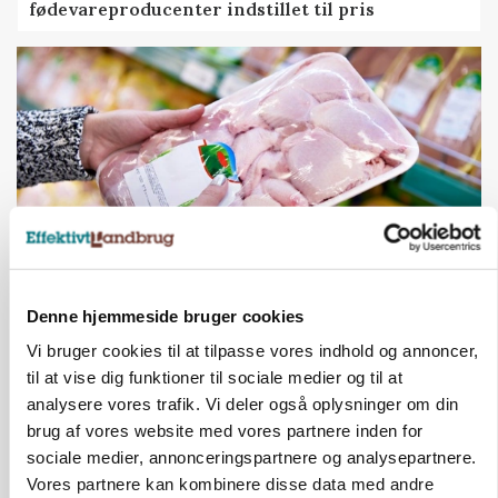
fødevareproducenter indstillet til pris
Denne hjemmeside bruger cookies
MARKEDSFOKUS
Prisgab på 20 kroner pr. kg vokser: Polsk kylling
Vi bruger cookies til at tilpasse vores indhold og annoncer,
presser markedet
til at vise dig funktioner til sociale medier og til at
analysere vores trafik. Vi deler også oplysninger om din
brug af vores website med vores partnere inden for
sociale medier, annonceringspartnere og analysepartnere.
Vores partnere kan kombinere disse data med andre