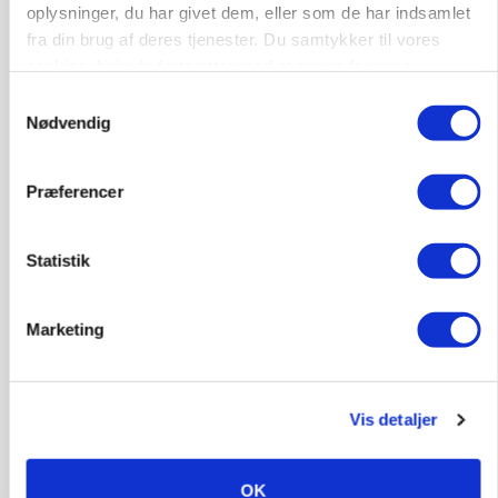
oplysninger, du har givet dem, eller som de har indsamlet
fra din brug af deres tjenester. Du samtykker til vores
cookies, hvis du fortsætter med at anvende vores
hjemmeside.
Samtykkevalg
Nødvendig
GRISE
Rådgiver om DB-Tjek: Små justeringer kan give
Præferencer
store besparelser
Loading...
Statistik
Annonce
Marketing
Vis detaljer
OK