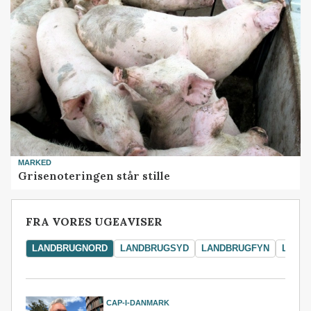
MARKED
Grisenoteringen står stille
FRA VORES UGEAVISER
LANDBRUGNORD
LANDBRUGSYD
LANDBRUGFYN
LAND
CAP-I-DANMARK