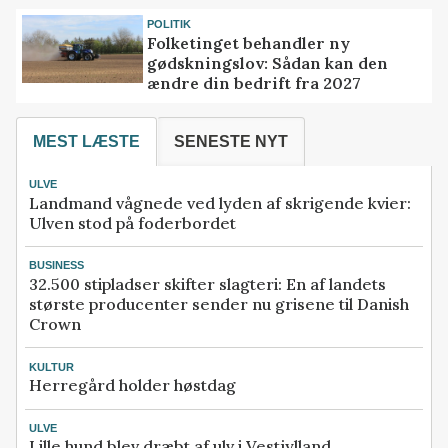
POLITIK
Folketinget behandler ny
gødskningslov: Sådan kan den
ændre din bedrift fra 2027
MEST LÆSTE
SENESTE NYT
ULVE
Landmand vågnede ved lyden af skrigende kvier:
Ulven stod på foderbordet
BUSINESS
32.500 stipladser skifter slagteri: En af landets
største producenter sender nu grisene til Danish
Crown
KULTUR
Herregård holder høstdag
ULVE
Lille hund blev dræbt af ulv i Vestjylland