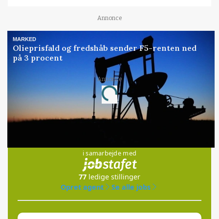
Annonce
MARKED
Olieprisfald og fredshåb sender F5-renten ned
på 3 procent
Annonce
Loading...
Jobs
i samarbejde med
77
ledige stillinger
Opret agent
Se alle jobs