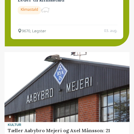
Klimastald
9670, Løgstør
03. aug.
KULTUR
Tæller Aabybro Mejeri og Axel Månsson: 21