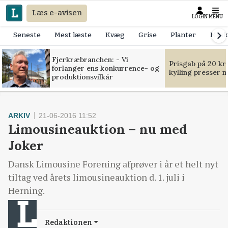
Læs e-avisen
LOGIN
MENU
Seneste
Mest læste
Kvæg
Grise
Planter
Mask
Fjerkræbranchen: - Vi
Prisgab på 20 kr
forlanger ens konkurrence- og
kylling presser 
produktionsvilkår
ARKIV
21-06-2016 11:52
Limousineauktion – nu med
Joker
Dansk Limousine Forening afprøver i år et helt nyt
tiltag ved årets limousineauktion d. 1. juli i
Herning.
Redaktionen