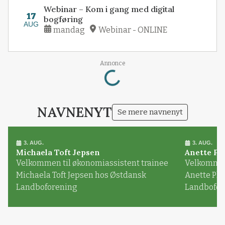
Webinar – Kom i gang med digital
17
bogføring
AUG
mandag
Webinar - ONLINE
Loading...
Annonce
NAVNENYT
Se mere navnenyt
3. AUG.
3. AUG.
Michaela Toft Jepsen
Anette Pl
Velkommen til økonomiassistent trainee
Velkommen 
Michaela Toft Jepsen hos Østdansk
Anette Pl
Landboforening
Landbofor