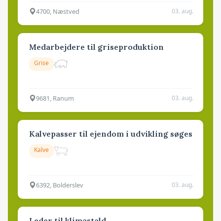
4700, Næstved
03. aug.
Medarbejdere til griseproduktion
Grise
9681, Ranum
03. aug.
Kalvepasser til ejendom i udvikling søges
Kalve
6392, Bolderslev
03. aug.
Leder til klimastald