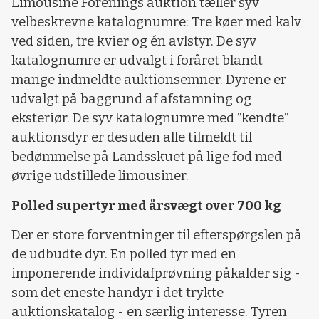
Limousine Forenings auktion tæller syv
velbeskrevne katalognumre: Tre køer med kalv
ved siden, tre kvier og én avlstyr. De syv
katalognumre er udvalgt i foråret blandt
mange indmeldte auktionsemner. Dyrene er
udvalgt på baggrund af afstamning og
eksteriør. De syv katalognumre med ”kendte”
auktionsdyr er desuden alle tilmeldt til
bedømmelse på Landsskuet på lige fod med
øvrige udstillede limousiner.
Polled supertyr med årsvægt over 700 kg
Der er store forventninger til efterspørgslen på
de udbudte dyr. En polled tyr med en
imponerende individafprøvning påkalder sig -
som det eneste handyr i det trykte
auktionskatalog - en særlig interesse. Tyren