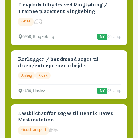
Elevplads tilbydes ved Ringkøbing /
Trainee placement Ringkøbing
Grise
6950, Ringkøbing
06. aug.
NY
Rørlægger / håndmand søges til
dræn/entreprenørarbejde.
Anlæg
Kloak
4690, Haslev
06. aug.
NY
Lastbilchauffør søges til Henrik Haves
Maskinstation
Godstransport