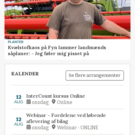
PLANTER
Kvælstofkaos på Fyn lammer landmænds
såplaner: - Jeg føler mig pisset på
KALENDER
Se flere arrangementer
InterCount kursus Online
12
AUG
onsdag
Online
Webinar – Fordelene ved løbende
12
aflevering af bilag
AUG
onsdag
Webinar - ONLINE