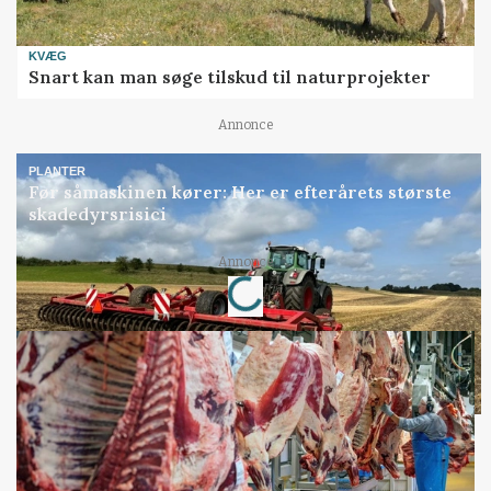
KVÆG
Snart kan man søge tilskud til naturprojekter
Annonce
PLANTER
Før såmaskinen kører: Her er efterårets største
skadedyrsrisici
Loading...
Annonce