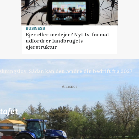
BUSINESS
Ejer eller medejer? Nyt tv-format
udfordrer landbrugets
ejerstruktur
skningslov: Sådan kan den ændre din bedrift fra 2027
Annonce
76
ledige stillinger