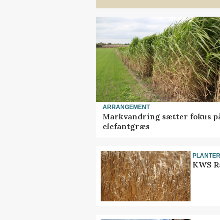
ARRANGEMENT
Markvandring sætter fokus p
elefantgræs
PLANTE
KWS Ra