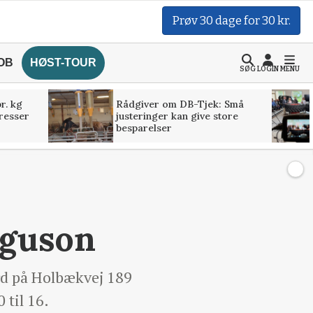
Prøv 30 dage for 30 kr.
OB
HØST-TOUR
SØG
LOGIN
MENU
r. kg
Rådgiver om DB-Tjek: Små
presser
justeringer kan give store
besparelser
rguson
rd på Holbækvej 189
 til 16.