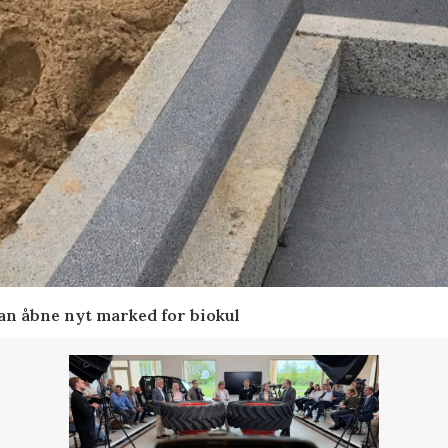
kan åbne nyt marked for biokul