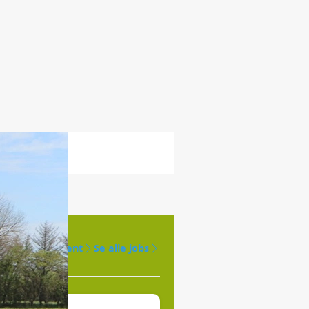
Opret agent
Se alle jobs