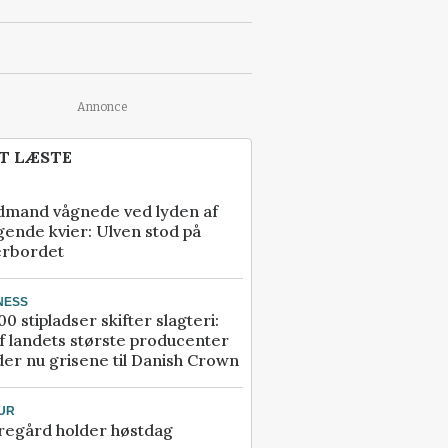
Annonce
T LÆSTE
dmand vågnede ved lyden af
gende kvier: Ulven stod på
erbordet
NESS
00 stipladser skifter slagteri:
f landets største producenter
er nu grisene til Danish Crown
UR
regård holder høstdag