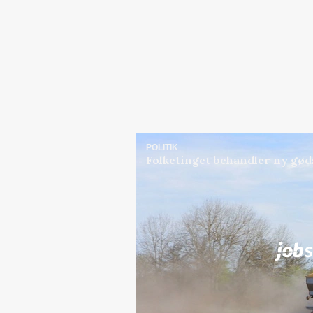
POLITIK
Folketinget behandler ny gød
Jobs
i samarbejde med