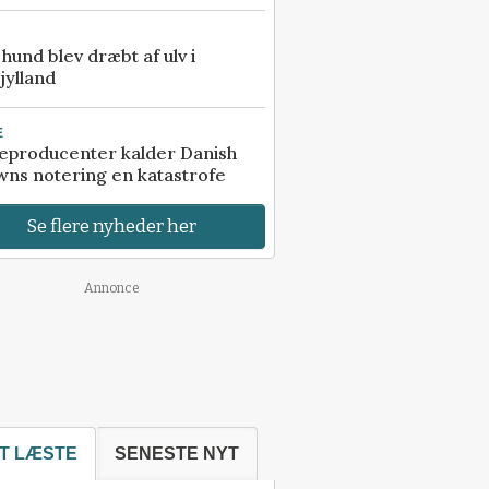
e hund blev dræbt af ulv i
jylland
E
eproducenter kalder Danish
ns notering en katastrofe
Se flere nyheder her
Annonce
T LÆSTE
SENESTE NYT