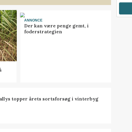
ANNONCE
Der kan være penge gemt, i
foderstrategien
å
R
llys topper årets sortsforsøg i vinterbyg