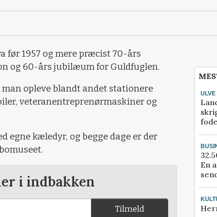
ra før 1957 og mere præcist 70-års
on og 60-års jubilæum for Guldfuglen.
MES
 man opleve blandt andet stationere
ULVE
biler, veteranentreprenørmaskiner og
Lan
skri
fod
d egne kæledyr, og begge dage er der
BUSI
dbomuseet.
32.5
En a
send
der i indbakken
KULT
Her
Tilmeld