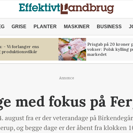
ÆG
GRISE
PLANTER
MASKINER
BUSINESS
J
Prisgab på 20 kroner p
 - Vi forlanger ens
vokser: Polsk kylling 
 produktionsvilkår
markedet
Annonce
ge med fokus på Fe
. august fra er der veterandage på Birkendegå
rup, og begge dage er der åbent fra klokken 10