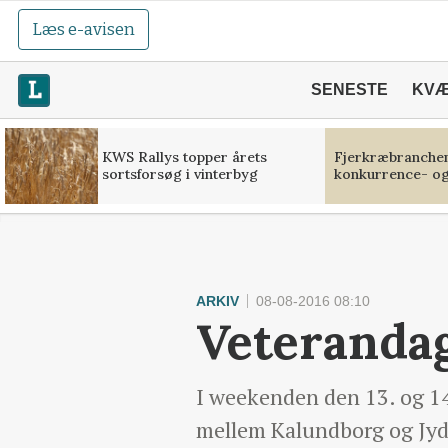
Læs e-avisen
SENESTE
KV
KWS Rallys topper årets
Fjerkræbranchen:
sortsforsøg i vinterbyg
konkurrence- og
ARKIV
08-08-2016 08:10
Veteranda
I weekenden den 13. og 14
mellem Kalundborg og Jyde