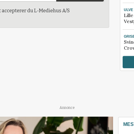
ULVE
t accepterer du L-Mediehus A/S
Lill
Vest
GRIS
Svin
Crow
Annonce
MES