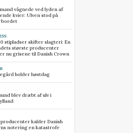
mand vågnede ved lyden af
ende kvier: Ulven stod på
rbordet
ESS
0 stipladser skifter slagteri: En
ndets største producenter
r nu grisene til Danish Crown
UR
egård holder høstdag
 hund blev dræbt af ulv i
ylland
eproducenter kalder Danish
ns notering en katastrofe