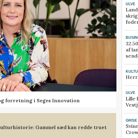
ULVE
Land
skrig
fode
BUSIN
32.50
af la
sende
KULT
Herr
ULVE
Lille
og forretning i Seges Innovation
Vestj
GRISE
Svin
ulturhistorie: Gammel sæd kan redde truet
Crow