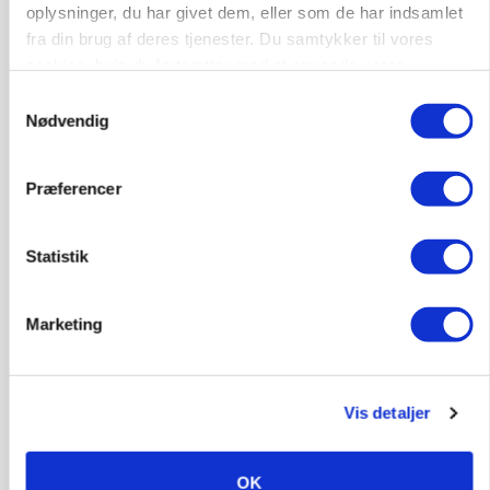
oplysninger, du har givet dem, eller som de har indsamlet
fra din brug af deres tjenester. Du samtykker til vores
GRISE
cookies, hvis du fortsætter med at anvende vores
Svineproducenter kalder Danish Crowns pris en
katastrofe
hjemmeside.
Samtykkevalg
Nødvendig
Annonce
Præferencer
Statistik
Marketing
Vis detaljer
MASKINER
Forserie til selvkørende skårlægger afprøves i år
OK