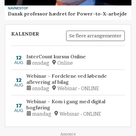
NAVNESTOF
Dansk professor hædret for Power-to-X-arbejde
KALENDER
Se flere arrangementer
InterCount kursus Online
12
AUG
onsdag
Online
Webinar – Fordelene ved løbende
12
aflevering af bilag
AUG
onsdag
Webinar - ONLINE
Webinar – Kom i gang med digital
17
bogføring
AUG
mandag
Webinar - ONLINE