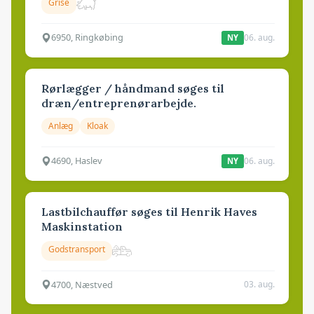
Grise
6950, Ringkøbing
06. aug.
NY
Rørlægger / håndmand søges til
dræn/entreprenørarbejde.
Anlæg
Kloak
4690, Haslev
06. aug.
NY
Lastbilchauffør søges til Henrik Haves
Maskinstation
Godstransport
4700, Næstved
03. aug.