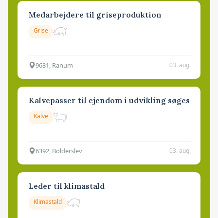
Medarbejdere til griseproduktion
Grise
9681, Ranum
03. aug.
Kalvepasser til ejendom i udvikling søges
Kalve
6392, Bolderslev
03. aug.
Leder til klimastald
Klimastald