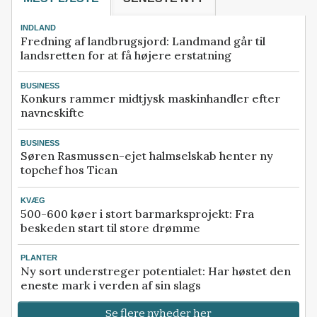
INDLAND
Fredning af landbrugsjord: Landmand går til
landsretten for at få højere erstatning
BUSINESS
Konkurs rammer midtjysk maskinhandler efter
navneskifte
BUSINESS
Søren Rasmussen-ejet halmselskab henter ny
topchef hos Tican
KVÆG
500-600 køer i stort barmarksprojekt: Fra
beskeden start til store drømme
PLANTER
Ny sort understreger potentialet: Har høstet den
eneste mark i verden af sin slags
Se flere nyheder her