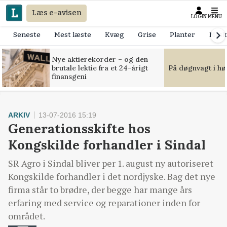
Læs e-avisen
LOGIN
MENU
Seneste
Mest læste
Kvæg
Grise
Planter
Mask
Nye aktierekorder – og den
brutale lektie fra et 24-årigt
På døgnvagt i hø
finansgeni
ARKIV
13-07-2016 15:19
Generationsskifte hos
Kongskilde forhandler i Sindal
SR Agro i Sindal bliver per 1. august ny autoriseret
Kongskilde forhandler i det nordjyske. Bag det nye
firma står to brødre, der begge har mange års
erfaring med service og reparationer inden for
området.