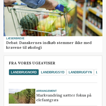
LÆSERBREVE
Debat: Danskernes indkøb stemmer ikke med
kravene til økologi
FRA VORES UGEAVISER
LANDBRUGNORD
LANDBRUGSYD
LANDBRUGFYN
LAND
ARRANGEMENT
Markvandring sætter fokus på
elefantgræs