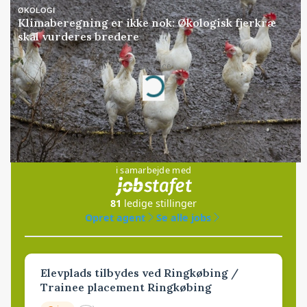
ØKOLOGI
Klimaberegning er ikke nok: Økologisk fjerkræ
skal vurderes bredere
Loading...
Annonce
Jobs
i samarbejde med
81
ledige stillinger
Opret agent
Se alle jobs
Elevplads tilbydes ved Ringkøbing /
Trainee placement Ringkøbing