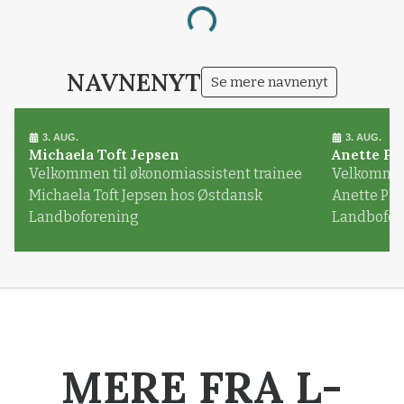
Annonce
Loading...
NAVNENYT
Se mere navnenyt
3. AUG.
3. AUG.
Michaela Toft Jepsen
Anette Pl
Velkommen til økonomiassistent trainee
Velkommen 
Michaela Toft Jepsen hos Østdansk
Anette Pl
Landboforening
Landbofor