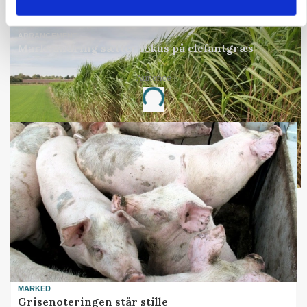
Annonce
ARRANGEMENT
Markvandring sætter fokus på elefantgræs
Annonce
Loading...
MARKED
Grisenoteringen står stille