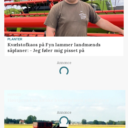
PLANTER
Kvælstofkaos på Fyn lammer landmænds
såplaner: - Jeg føler mig pisset på
Annonce
Loading...
MARKED
Høstpres kan sænke hvedeprisen yderligere
Annonce
Loading...