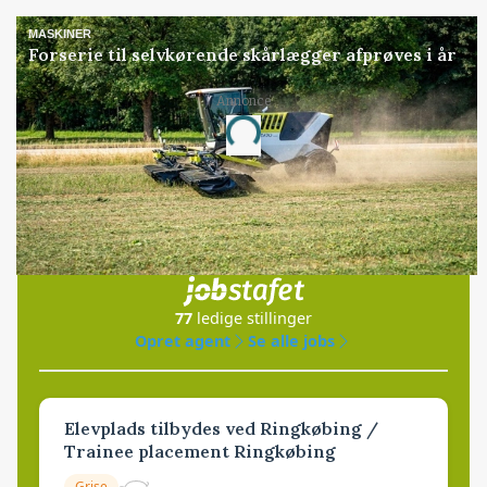
MASKINER
Forserie til selvkørende skårlægger afprøves i år
Annonce
Loading...
Jobs
i samarbejde med
77
ledige stillinger
Opret agent
Se alle jobs
Elevplads tilbydes ved Ringkøbing /
Trainee placement Ringkøbing
Grise