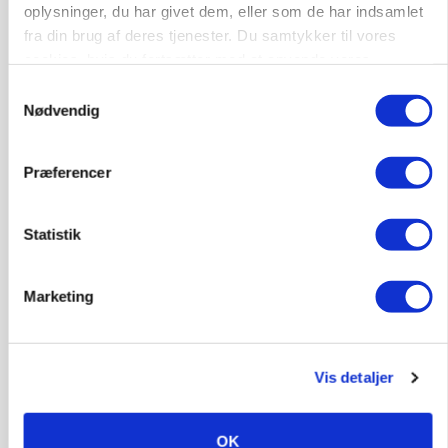
Snart kan man søge tilskud til naturprojekter
oplysninger, du har givet dem, eller som de har indsamlet
fra din brug af deres tjenester. Du samtykker til vores
Annonce
cookies, hvis du fortsætter med at anvende vores
hjemmeside.
Samtykkevalg
PLANTER
Før såmaskinen kører: Her er efterårets største
Nødvendig
skadedyrsrisici
Loading...
Præferencer
Annonce
Statistik
Marketing
Vis detaljer
OK