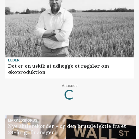
LEDER
Det er en uskik at udlægge et røgslør om
økoproduktion
Loading...
Annonce
MARKEDSFOKUS
Nye aktierekorder – og den brutale lektie fra et
24-årigt finansgeni