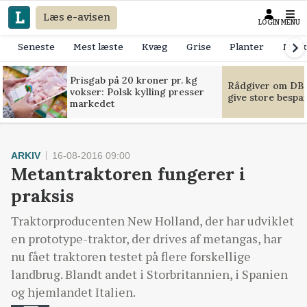
Læs e-avisen
LOGIN
MENU
Seneste
Mest læste
Kvæg
Grise
Planter
Mask
Prisgab på 20 kroner pr. kg
Rådgiver om DB-
vokser: Polsk kylling presser
give store bespa
markedet
ARKIV
16-08-2016 09:00
Metantraktoren fungerer i
praksis
Traktorproducenten New Holland, der har udviklet
en prototype-traktor, der drives af metangas, har
nu fået traktoren testet på flere forskellige
landbrug. Blandt andet i Storbritannien, i Spanien
og hjemlandet Italien.