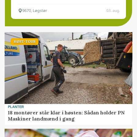
9670, Løgstør
03. aug.
HØST-TOUR
PLANTER
18 montører står klar i høsten: Sådan holder PN
Maskiner landmænd i gang