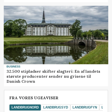
BUSINESS
32.500 stipladser skifter slagteri: En af landets
største producenter sender nu grisene til
Danish Crown
FRA VORES UGEAVISER
LANDBRUGNORD
LANDBRUGSYD
LANDBRUGFYN
LAND