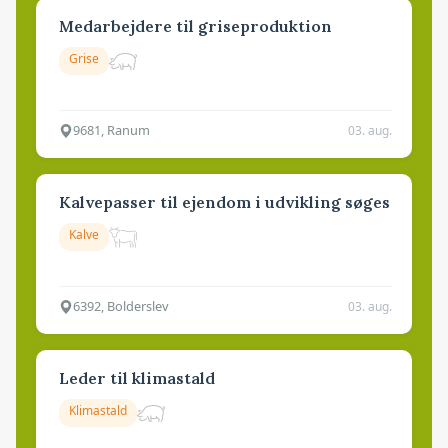
Medarbejdere til griseproduktion
Grise
9681, Ranum
03. aug.
Kalvepasser til ejendom i udvikling søges
Kalve
6392, Bolderslev
03. aug.
Leder til klimastald
Klimastald