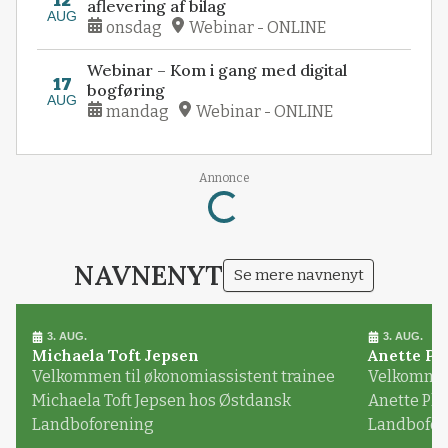
12
aflevering af bilag
AUG
onsdag
Webinar - ONLINE
Webinar – Kom i gang med digital
17
bogføring
AUG
mandag
Webinar - ONLINE
Loading...
Annonce
NAVNENYT
Se mere navnenyt
3. AUG.
3. AUG.
Michaela Toft Jepsen
Anette Pl
Velkommen til økonomiassistent trainee
Velkommen 
Michaela Toft Jepsen hos Østdansk
Anette Pl
Landboforening
Landbofor