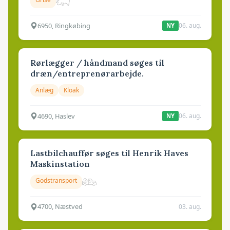
6950, Ringkøbing
06. aug.
NY
Rørlægger / håndmand søges til
dræn/entreprenørarbejde.
Anlæg
Kloak
4690, Haslev
06. aug.
NY
Lastbilchauffør søges til Henrik Haves
Maskinstation
Godstransport
4700, Næstved
03. aug.