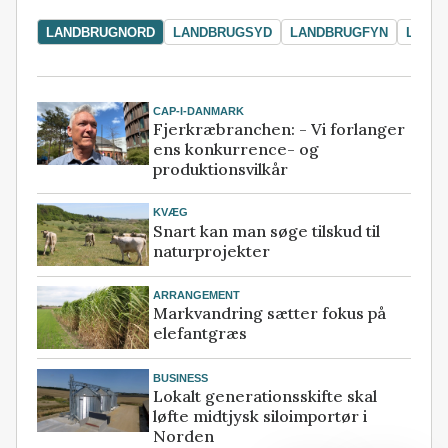
LANDBRUGNORD
LANDBRUGSYD
LANDBRUGFYN
LAND
CAP-I-DANMARK
Fjerkræbranchen: - Vi forlanger
ens konkurrence- og
produktionsvilkår
KVÆG
Snart kan man søge tilskud til
naturprojekter
ARRANGEMENT
Markvandring sætter fokus på
elefantgræs
BUSINESS
Lokalt generationsskifte skal
løfte midtjysk siloimportør i
Norden