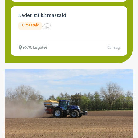
Leder til klimastald
Klimastald
9670, Løgstør
03. aug.