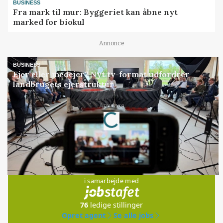
BUSINESS
Fra mark til mur: Byggeriet kan åbne nyt
marked for biokul
Annonce
BUSINESS
Ejer eller medejer? Nyt tv-format udfordrer
landbrugets ejerstruktur
Loading...
Annonce
Jobs
i samarbejde med
76
ledige stillinger
Opret agent
Se alle jobs