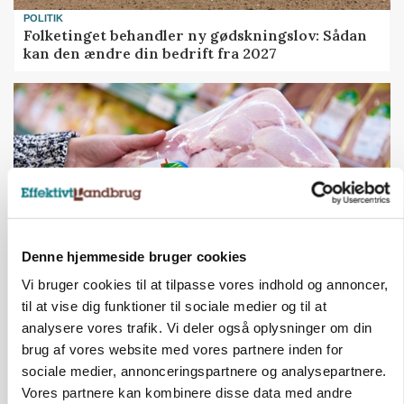
POLITIK
Folketinget behandler ny gødskningslov: Sådan
kan den ændre din bedrift fra 2027
Denne hjemmeside bruger cookies
Vi bruger cookies til at tilpasse vores indhold og annoncer,
MARKEDSFOKUS
til at vise dig funktioner til sociale medier og til at
Prisgab på 20 kroner pr. kg vokser: Polsk kylling
analysere vores trafik. Vi deler også oplysninger om din
presser markedet
brug af vores website med vores partnere inden for
sociale medier, annonceringspartnere og analysepartnere.
Vores partnere kan kombinere disse data med andre