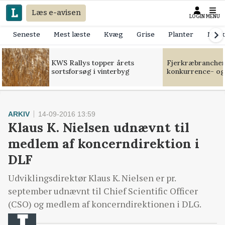
Læs e-avisen
LOGIN
MENU
Seneste
Mest læste
Kvæg
Grise
Planter
Mask
KWS Rallys topper årets
Fjerkræbranchen:
sortsforsøg i vinterbyg
konkurrence- og
ARKIV
14-09-2016 13:59
Klaus K. Nielsen udnævnt til
medlem af koncerndirektion i
DLF
Udviklingsdirektør Klaus K. Nielsen er pr.
september udnævnt til Chief Scientific Officer
(CSO) og medlem af koncerndirektionen i DLG.