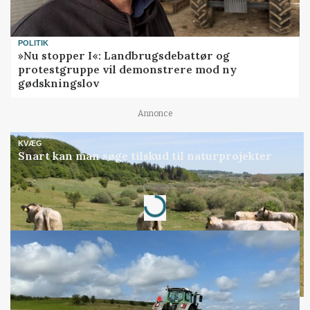
POLITIK
»Nu stopper I«: Landbrugsdebattør og
protestgruppe vil demonstrere mod ny
gødskningslov
Annonce
KVÆG
Snart kan man søge tilskud til naturprojekter
Annonce
Loading...