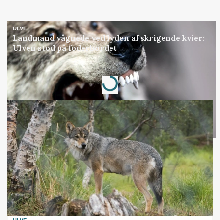
ULVE
Landmand vågnede ved lyden af skrigende kvier:
Ulven stod på foderbordet
Annonce
Loading...
ULVE