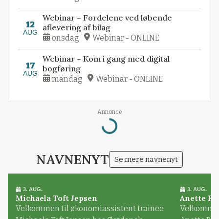
Webinar – Fordelene ved løbende
12
aflevering af bilag
AUG
onsdag
Webinar - ONLINE
Webinar – Kom i gang med digital
17
bogføring
AUG
mandag
Webinar - ONLINE
Annonce
Loading...
NAVNENYT
Se mere navnenyt
3. AUG.
3. AUG.
Michaela Toft Jepsen
Anette Pl
Velkommen til økonomiassistent trainee
Velkommen 