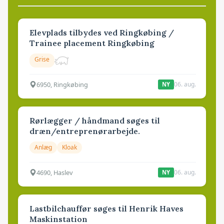
Elevplads tilbydes ved Ringkøbing /
Trainee placement Ringkøbing
Grise
6950, Ringkøbing
06. aug.
NY
Rørlægger / håndmand søges til
dræn/entreprenørarbejde.
Anlæg
Kloak
4690, Haslev
06. aug.
NY
Lastbilchauffør søges til Henrik Haves
Maskinstation