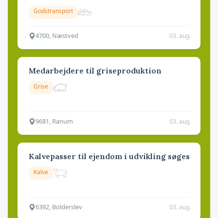
Godstransport
4700, Næstved
03. aug.
Medarbejdere til griseproduktion
Grise
9681, Ranum
03. aug.
Kalvepasser til ejendom i udvikling søges
Kalve
6392, Bolderslev
03. aug.