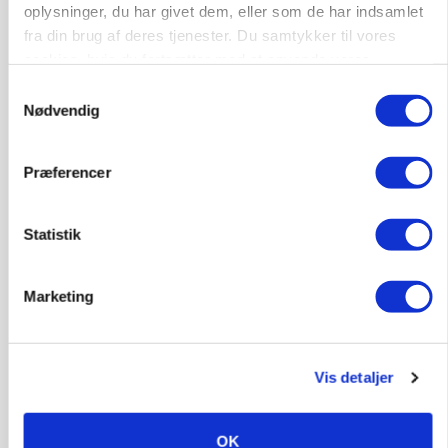
oplysninger, du har givet dem, eller som de har indsamlet
fra din brug af deres tjenester. Du samtykker til vores
cookies, hvis du fortsætter med at anvende vores
hjemmeside.
Samtykkevalg
Nødvendig
Præferencer
GRISE
Rådgiver om DB-Tjek: Små justeringer kan give
Statistik
store besparelser
Annonce
Marketing
Loading...
Vis detaljer
OK