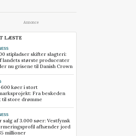
Annonce
T LÆSTE
NESS
00 stipladser skifter slagteri:
f landets største producenter
er nu grisene til Danish Crown
G
600 køer i stort
marksprojekt: Fra beskeden
t til store drømme
NESS
r salg af 3.000 søer: Vestfynsk
rmeringsprofil afhænder jord
85 millioner