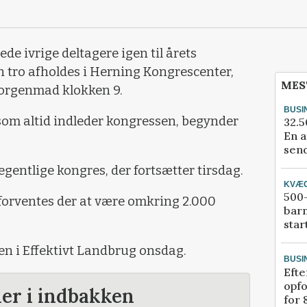
e ivrige deltagere igen til årets
n tro afholdes i Herning Kongrescenter,
MES
morgenmad klokken 9.
BUSI
som altid indleder kongressen, begynder
32.5
En a
send
gentlige kongres, der fortsætter tirsdag.
KVÆ
500-
 forventes der at være omkring 2.000
bar
star
n i Effektivt Landbrug onsdag.
BUSI
Efte
opfo
der i indbakken
for 