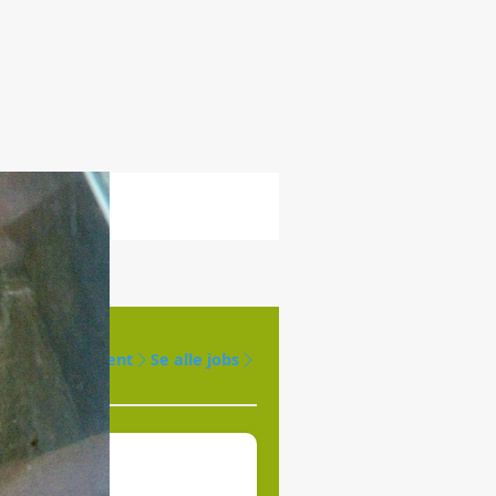
Opret agent
Se alle jobs
øges til
jde.