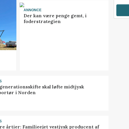
ANNONCE
Der kan være penge gemt, i
foderstrategien
S
generationsskifte skal løfte midtjysk
portør i Norden
S
ire årtier: Familieejet vestjysk producent af