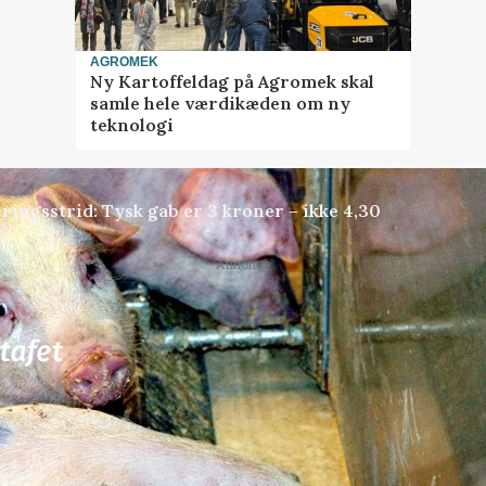
AGROMEK
Ny Kartoffeldag på Agromek skal
samle hele værdikæden om ny
teknologi
ringsstrid: Tysk gab er 3 kroner – ikke 4,30
Annonce
81
ledige stillinger
ngkøbing / Trainee
Rørlægger / håndmand s
dræn/entreprenørarbe