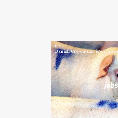
GRISE
Danish Crown slår igen i note
Jobs
i samarbejde med
Elevplads tilbydes ved Ri
placement Ringkøbing