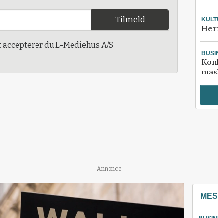
Tilmeld
KULT
Her
t accepterer du L-Mediehus A/S
BUSI
Kon
mask
Annonce
MES
BUSIN