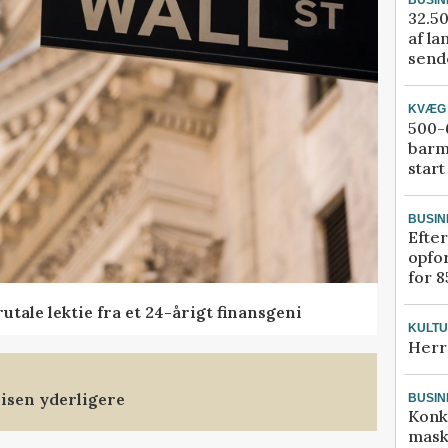
32.50
af la
sende
KVÆG
500-6
barm
start
BUSIN
Efter
opfo
for 8
tale lektie fra et 24-årigt finansgeni
KULT
Herr
isen yderligere
BUSIN
Konk
mask