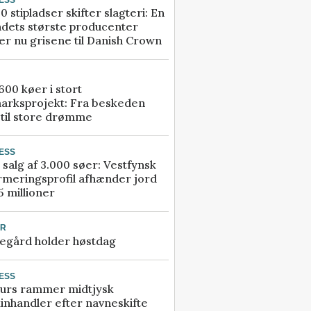
0 stipladser skifter slagteri: En
ndets største producenter
r nu grisene til Danish Crown
00 køer i stort
arksprojekt: Fra beskeden
 til store drømme
ESS
 salg af 3.000 søer: Vestfynsk
rmeringsprofil afhænder jord
5 millioner
UR
egård holder høstdag
ESS
urs rammer midtjysk
inhandler efter navneskifte