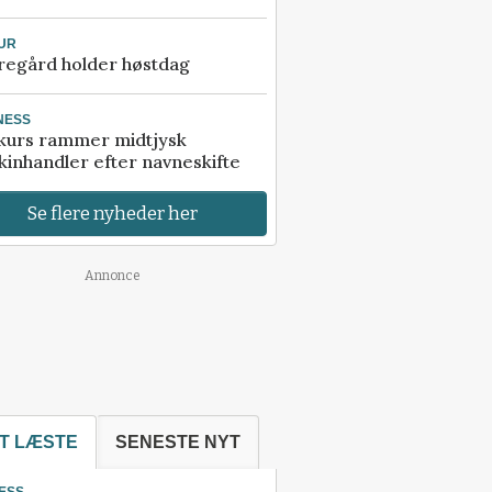
UR
regård holder høstdag
NESS
kurs rammer midtjysk
inhandler efter navneskifte
Se flere nyheder her
Annonce
T LÆSTE
SENESTE NYT
ESS