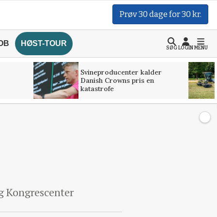
Prøv 30 dage for 30 kr.
OB
HØST-TOUR
SØG
LOGIN
MENU
Svineproducenter kalder
Danish Crowns pris en
katastrofe
ng Kongrescenter