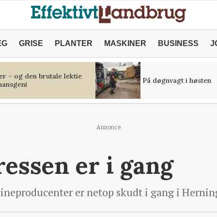
ÆG
GRISE
PLANTER
MASKINER
BUSINESS
J
r – og den brutale lektie
På døgnvagt i høsten
inansgeni
Annonce
essen er i gang
ineproducenter er netop skudt i gang i Herni