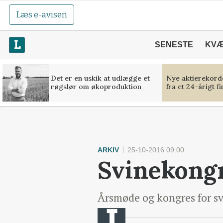
Læs e-avisen
SENESTE
KV
Det er en uskik at udlægge et
Nye aktierekorde
røgslør om økoproduktion
fra et 24-årigt f
ARKIV
25-10-2016 09:00
Svinekongr
Årsmøde og kongres for sv