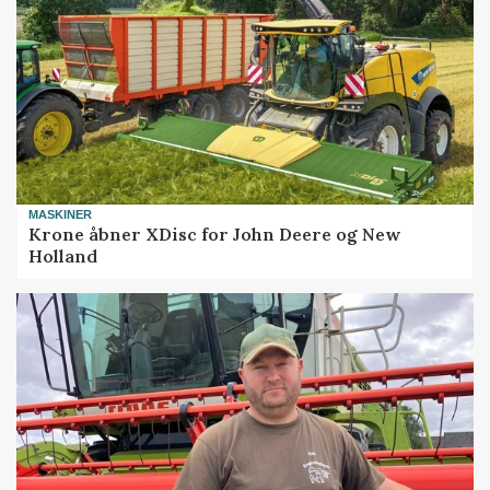
MASKINER
Krone åbner XDisc for John Deere og New
Holland