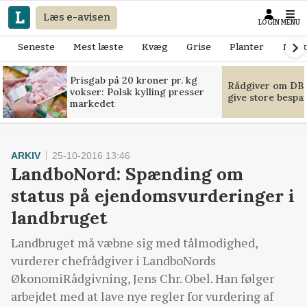
Læs e-avisen
LOGIN
MENU
Seneste
Mest læste
Kvæg
Grise
Planter
Mask
Prisgab på 20 kroner pr. kg
Rådgiver om DB-
vokser: Polsk kylling presser
give store bespa
markedet
ARKIV
25-10-2016 13:46
LandboNord: Spænding om
status på ejendomsvurderinger i
landbruget
Landbruget må væbne sig med tålmodighed,
vurderer chefrådgiver i LandboNords
ØkonomiRådgivning, Jens Chr. Obel. Han følger
arbejdet med at lave nye regler for vurdering af