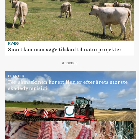
KVÆG
Snart kan man søge tilskud til naturprojekter
Annonce
PLANTER
Før såmaskinen kører: Her er efterårets største
skadedyrsrisici
Loading...
Annonce