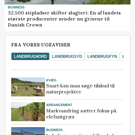
BUSINESS
32.500 stipladser skifter slagteri: En af landets
største producenter sender nu grisene til
Danish Crown
FRA VORES UGEAVISER
LANDBRUGNORD
LANDBRUGSYD
LANDBRUGFYN
LAND
KVÆG
Snart kan man søge tilskud til
naturprojekter
ARRANGEMENT
Markvandring sætter fokus på
elefantgræs
BUSINESS