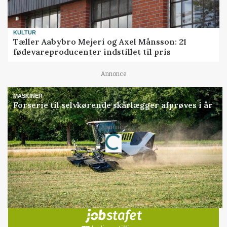
KULTUR
Tæller Aabybro Mejeri og Axel Månsson: 21
fødevareproducenter indstillet til pris
Annonce
MASKINER
Forserie til selvkørende skårlægger afprøves i år
Loading...
Annonce
Jobs
i samarbejde med