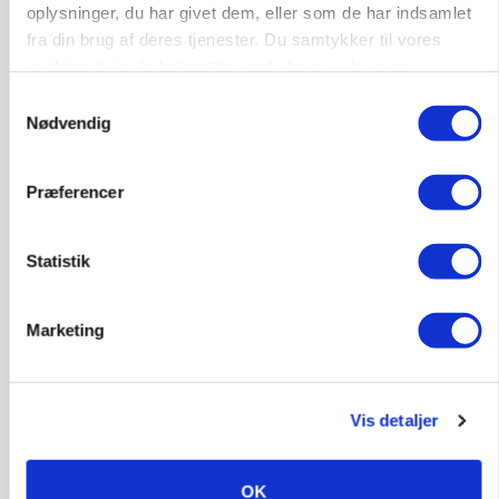
oplysninger, du har givet dem, eller som de har indsamlet
6392, Bolderslev
03. aug.
fra din brug af deres tjenester. Du samtykker til vores
cookies, hvis du fortsætter med at anvende vores
hjemmeside.
Leder til klimastald
Samtykkevalg
Nødvendig
Klimastald
Præferencer
9670, Løgstør
03. aug.
Statistik
HØST-TOUR
Marketing
Vis detaljer
OK