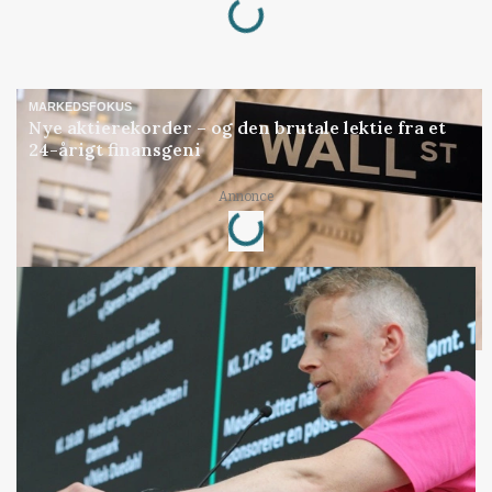
MARKEDSFOKUS
Nye aktierekorder – og den brutale lektie fra et
24-årigt finansgeni
Loading...
Annonce