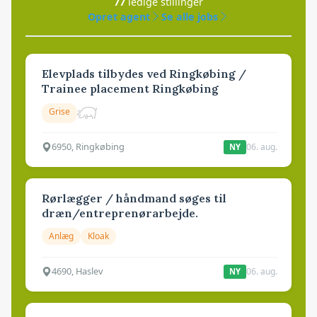
77
ledige stillinger
Opret agent
Se alle jobs
Elevplads tilbydes ved Ringkøbing /
Trainee placement Ringkøbing
Grise
6950, Ringkøbing
06. aug.
NY
Rørlægger / håndmand søges til
dræn/entreprenørarbejde.
Anlæg
Kloak
4690, Haslev
06. aug.
NY