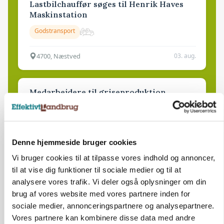
Lastbilchauffør søges til Henrik Haves
Maskinstation
Godstransport
4700, Næstved
03. aug.
Medarbejdere til griseproduktion
Grise
Denne hjemmeside bruger cookies
9681, Ranum
03. aug.
Vi bruger cookies til at tilpasse vores indhold og annoncer,
til at vise dig funktioner til sociale medier og til at
Kalvepasser til ejendom i udvikling søges
analysere vores trafik. Vi deler også oplysninger om din
brug af vores website med vores partnere inden for
Kalve
sociale medier, annonceringspartnere og analysepartnere.
Vores partnere kan kombinere disse data med andre