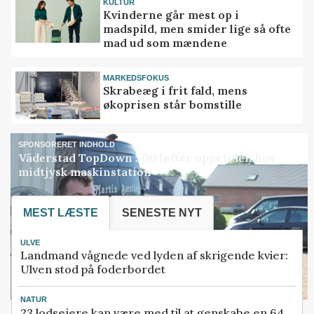
KULTUR
Kvinderne går mest op i
madspild, men smider lige så ofte
mad ud som mændene
MARKEDSFOKUS
Skrabeæg i frit fald, mens
økoprisen står bomstille
SPONSORERET INDHOLD
Väderstad TopDown 500 løfter oppetiden hos
midtjysk maskinstation
MEST LÆSTE
SENESTE NYT
ULVE
Landmand vågnede ved lyden af skrigende kvier:
Ulven stod på foderbordet
NATUR
23 lodsejere kan være med til at genskabe en 64