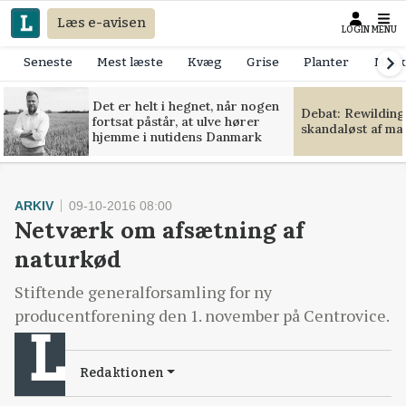
Læs e-avisen
LOGIN
MENU
Seneste
Mest læste
Kvæg
Grise
Planter
Mask
Det er helt i hegnet, når nogen
Debat: Rewilding
fortsat påstår, at ulve hører
skandaløst af m
hjemme i nutidens Danmark
ARKIV
09-10-2016 08:00
Netværk om afsætning af
naturkød
Stiftende generalforsamling for ny
producentforening den 1. november på Centrovice.
Redaktionen