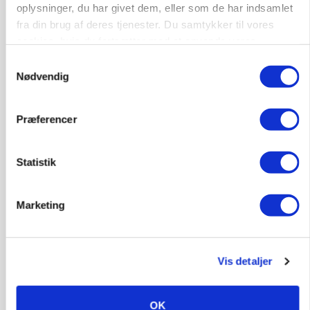
oplysninger, du har givet dem, eller som de har indsamlet
fra din brug af deres tjenester. Du samtykker til vores
cookies, hvis du fortsætter med at anvende vores
hjemmeside.
Samtykkevalg
Nødvendig
Præferencer
BUSINESS
Stærkt år for griseformand: Overskud nærmer
Statistik
sig 8 mio.
Marketing
Annonce
POLITIK
»Som at få Mona Lisa som nabo«: -
Jernbaneregler er forældede og bør laves om,
Vis detaljer
siger skovdirektør
OK
Annonce