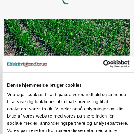
Denne hjemmeside bruger cookies
PLANTER
Vi bruger cookies til at tilpasse vores indhold og annoncer,
Grøntsagsproduktion presset af kvælstofkrav: 6
til at vise dig funktioner til sociale medier og til at
hektar brak for 1 hektar porrer
analysere vores trafik. Vi deler også oplysninger om din
brug af vores website med vores partnere inden for
Annonce
sociale medier, annonceringspartnere og analysepartnere.
Vores partnere kan kombinere disse data med andre