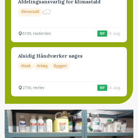
Afdelingsansvarlig for klimastald
Klimastald
6100, Haderslev
10. aug.
NY
Alsidig Håndværker søges
Kloak
Anlæg
Byggeri
2730, Herlev
10. aug.
NY