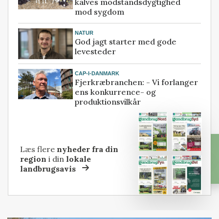
kalves modstandsdygtighed
mod sygdom
NATUR
God jagt starter med gode
levesteder
CAP-I-DANMARK
Fjerkræbranchen: - Vi forlanger
ens konkurrence- og
produktionsvilkår
Læs flere
nyheder fra din
region
i din
lokale
landbrugsavis