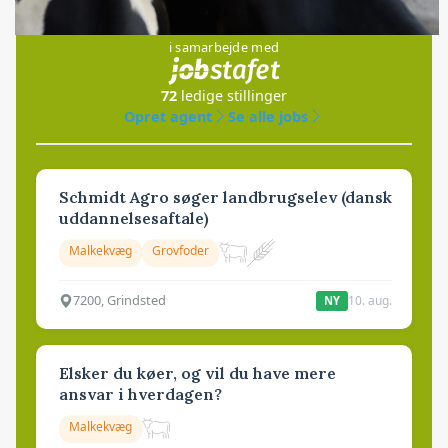
Jobs
i samarbejde med
72
ledige stillinger
Opret agent
Se alle jobs
Schmidt Agro søger landbrugselev (dansk
uddannelsesaftale)
Malkekvæg
Grovfoder
7200, Grindsted
10. aug.
NY
Elsker du køer, og vil du have mere
ansvar i hverdagen?
Malkekvæg