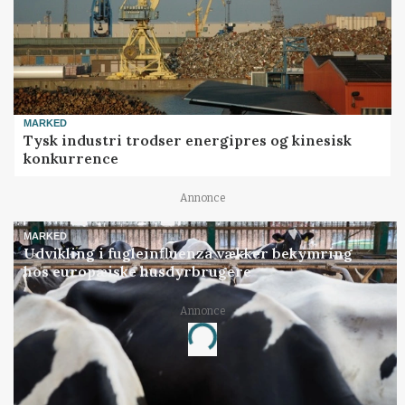
MARKED
Tysk industri trodser energipres og kinesisk
konkurrence
Annonce
MARKED
Udvikling i fugleinfluenza vækker bekymring
hos europæiske husdyrbrugere
Annonce
Loading...