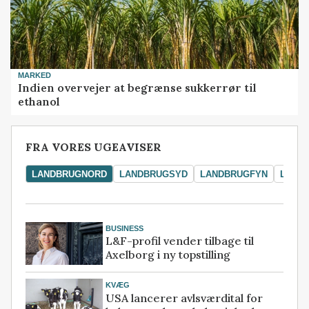
MARKED
Indien overvejer at begrænse sukkerrør til
ethanol
FRA VORES UGEAVISER
LANDBRUGNORD
LANDBRUGSYD
LANDBRUGFYN
LAND
BUSINESS
L&F-profil vender tilbage til
Axelborg i ny topstilling
KVÆG
USA lancerer avlsværdital for