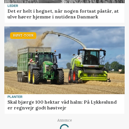
LEDER
Det er helt i hegnet, når nogen fortsat påstår, at
ulve hører hjemme i nutidens Danmark
HØST-TOUR
PLANTER
Skal bjærge 100 hektar våd halm: På Lykkeslund
er regnvejr godt høstvejr
Loading...
Annonce