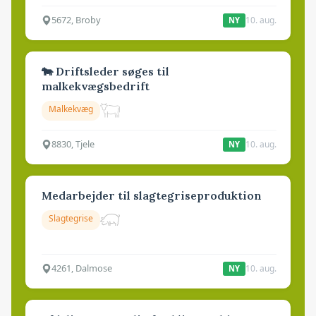
5672, Broby
10. aug.
NY
🐄 Driftsleder søges til
malkekvægsbedrift
Malkekvæg
8830, Tjele
10. aug.
NY
Medarbejder til slagtegriseproduktion
Slagtegrise
4261, Dalmose
10. aug.
NY