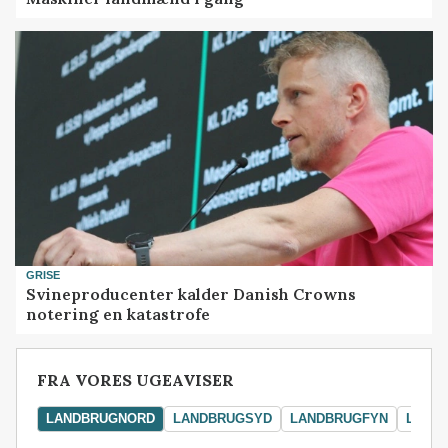
GRISE
Svineproducenter kalder Danish Crowns
notering en katastrofe
FRA VORES UGEAVISER
LANDBRUGNORD
LANDBRUGSYD
LANDBRUGFYN
LAND