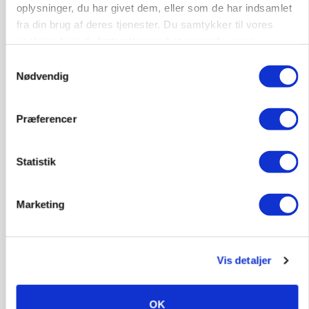
oplysninger, du har givet dem, eller som de har indsamlet
fra din brug af deres tjenester. Du samtykker til vores
cookies, hvis du fortsætter med at anvende vores
hjemmeside.
Samtykkevalg
Nødvendig
Præferencer
GRISE
Rådgiver om DB-Tjek: Små justeringer kan give
store besparelser
Loading...
Statistik
Annonce
Marketing
Vis detaljer
OK