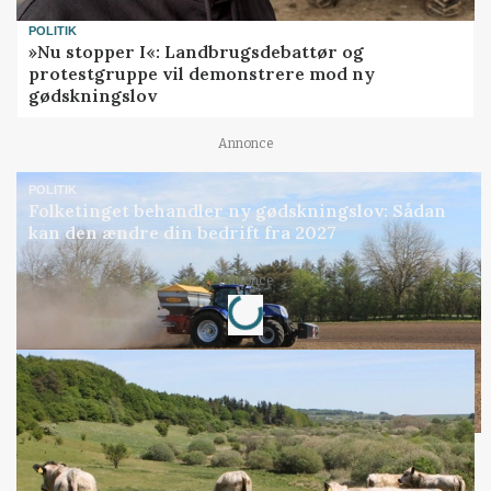
POLITIK
»Nu stopper I«: Landbrugsdebattør og
protestgruppe vil demonstrere mod ny
gødskningslov
Annonce
POLITIK
Folketinget behandler ny gødskningslov: Sådan
kan den ændre din bedrift fra 2027
Loading...
Annonce