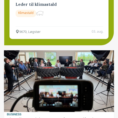
Leder til klimastald
Klimastald
9670, Løgstør
03. aug.
BUSINESS