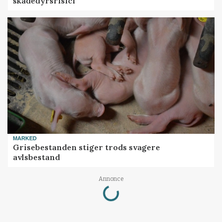
skadedyrsrisici
MARKED
Grisebestanden stiger trods svagere
avlsbestand
Loading...
Annonce