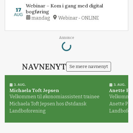
Webinar – Kom i gang med digital
17
bogføring
AUG
mandag
Webinar - ONLINE
Loading...
Annonce
NAVNENYT
Se mere navnenyt
3. AUG.
3. AUG.
Michaela Toft Jepsen
Anette Pl
Velkommen til økonomiassistent trainee
Velkommen 
Michaela Toft Jepsen hos Østdansk
Anette Pl
Landboforening
Landbofor