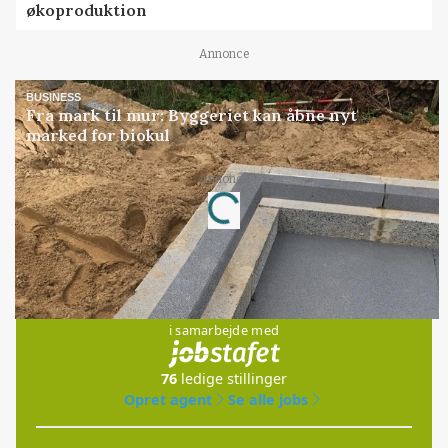
økoproduktion
Annonce
BUSINESS
Fra mark til mur: Byggeriet kan åbne nyt
marked for biokul
Annonce
Loading...
Jobs
i samarbejde med
76
ledige stillinger
Opret agent
Se alle jobs