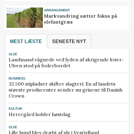
ARRANGEMENT
Markvandring sætter fokus på
elefantgræs
MEST LÆSTE
SENESTE NYT
ULVE
Landmand vågnede ved lyden af skrigende kvier:
Ulven stod på foderbordet
BUSINESS
32.500 stipladser skifter slagteri: En af landets
største producenter sender nu grisene til Danish
Crown
KULTUR
Herregård holder høstdag
ULVE
Lille hund blev dræbt af ulv i Vestjylland