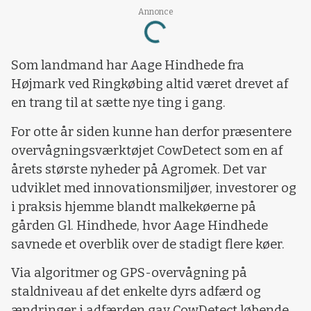
Annonce
Loading...
Som landmand har Aage Hindhede fra
Højmark ved Ringkøbing altid været drevet af
en trang til at sætte nye ting i gang.
For otte år siden kunne han derfor præsentere
overvågningsværktøjet CowDetect som en af
årets største nyheder på Agromek. Det var
udviklet med innovationsmiljøer, investorer og
i praksis hjemme blandt malkekøerne på
gården Gl. Hindhede, hvor Aage Hindhede
savnede et overblik over de stadigt flere køer.
Via algoritmer og GPS-overvågning på
staldniveau af det enkelte dyrs adfærd og
ændringer i adfærden gav CowDetect løbende