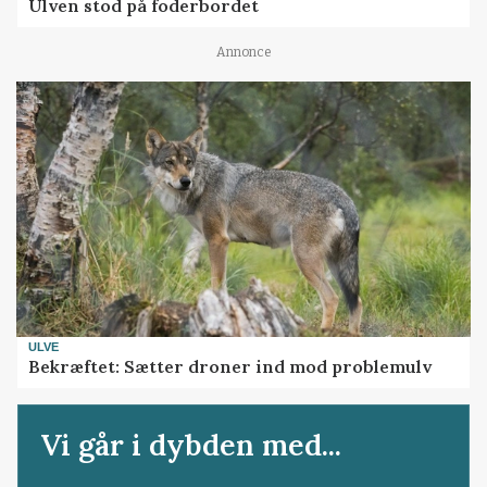
Ulven stod på foderbordet
Annonce
ULVE
Bekræftet: Sætter droner ind mod problemulv
Vi går i dybden med...