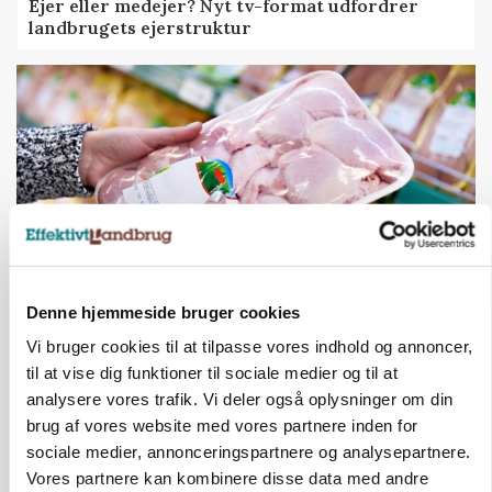
Ejer eller medejer? Nyt tv-format udfordrer
landbrugets ejerstruktur
Denne hjemmeside bruger cookies
MARKEDSFOKUS
Vi bruger cookies til at tilpasse vores indhold og annoncer,
Prisgab på 20 kroner pr. kg vokser: Polsk kylling
til at vise dig funktioner til sociale medier og til at
presser markedet
analysere vores trafik. Vi deler også oplysninger om din
brug af vores website med vores partnere inden for
sociale medier, annonceringspartnere og analysepartnere.
Vores partnere kan kombinere disse data med andre