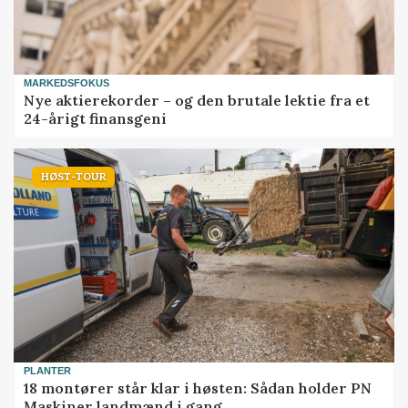
MARKEDSFOKUS
Nye aktierekorder – og den brutale lektie fra et
24-årigt finansgeni
HØST-TOUR
PLANTER
18 montører står klar i høsten: Sådan holder PN
Maskiner landmænd i gang