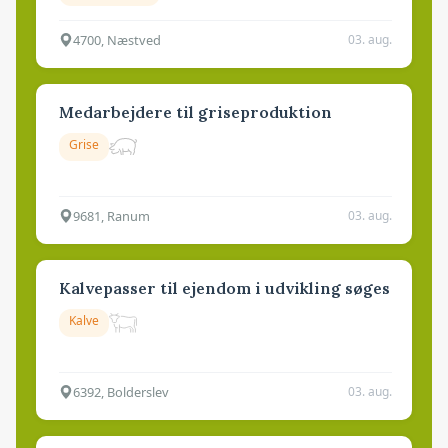
4700, Næstved
03. aug.
Medarbejdere til griseproduktion
Grise
9681, Ranum
03. aug.
Kalvepasser til ejendom i udvikling søges
Kalve
6392, Bolderslev
03. aug.