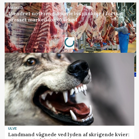
MARKED
Uændret notering: Spæde lyspunkter i fortsat
presset marked for oksekød
Loading...
Annonce
ULVE
Landmand vågnede ved lyden af skrigende kvier: