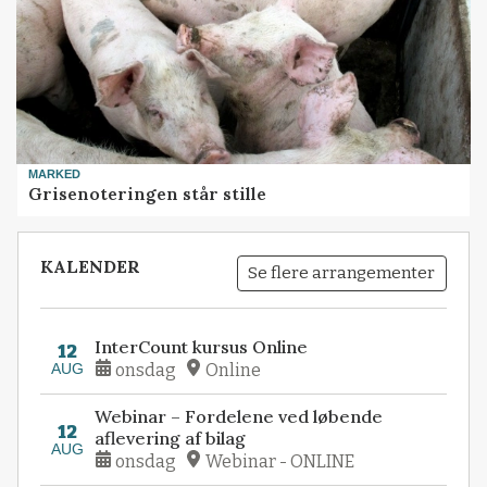
MARKED
Grisenoteringen står stille
KALENDER
Se flere arrangementer
InterCount kursus Online
12
AUG
onsdag
Online
Webinar – Fordelene ved løbende
12
aflevering af bilag
AUG
onsdag
Webinar - ONLINE