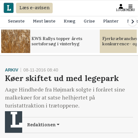
Læs e-avisen
LOGIN
MENU
Seneste
Mest læste
Kvæg
Grise
Planter
Mask
KWS Rallys topper årets
Fjerkræbranchen:
sortsforsøg i vinterbyg
konkurrence- og
ARKIV
08-11-2016 08:40
Køer skiftet ud med legepark
Aage Hindhede fra Højmark solgte i foråret sine
malkekøer for at satse helhjertet på
turistattraktion i trætoppene.
Redaktionen