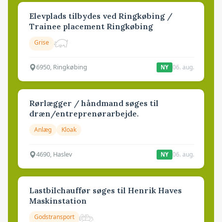
Elevplads tilbydes ved Ringkøbing /
Trainee placement Ringkøbing
Grise
6950, Ringkøbing
06. aug.
NY
Rørlægger / håndmand søges til
dræn/entreprenørarbejde.
Anlæg
Kloak
4690, Haslev
06. aug.
NY
Lastbilchauffør søges til Henrik Haves
Maskinstation
Godstransport