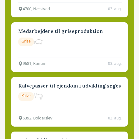
4700, Næstved
03. aug.
Medarbejdere til griseproduktion
Grise
9681, Ranum
03. aug.
Kalvepasser til ejendom i udvikling søges
Kalve
6392, Bolderslev
03. aug.