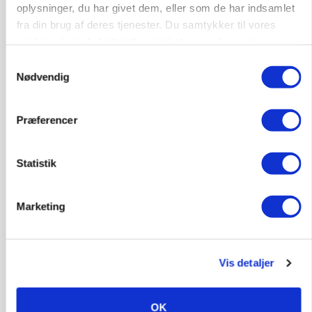
oplysninger, du har givet dem, eller som de har indsamlet
fra din brug af deres tjenester. Du samtykker til vores
cookies, hvis du fortsætter med at anvende vores
hjemmeside.
Samtykkevalg
Nødvendig
BUSINESS
Ejer eller medejer? Nyt tv-format udfordrer
landbrugets ejerstruktur
Præferencer
Annonce
Statistik
Marketing
Vis detaljer
OK