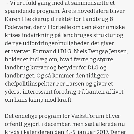
- Vi er i fuld gang med at sammensætte et
spændende program. Årets hovedtalere bliver
Karen Hækkerup direktør for Landbrug &
Fødevarer, der vil fortælle om den økonomiske
krises indvirkning på landbruges struktur og
de nye udfordringer/muligheder, det giver
erhvervet. Formand i DLG, Niels Dengsø Jensen,
holder et indlæg om, hvad færre og større
landbrug kræver og betyder for DLG og
landbruget. Og så kommer den tidligere
chefpolitiinspektør Per Larsen og giver et
yderst interessant foredrag ’På kanten af livet’
om hans kamp mod kræft.
Det endelige program for VækstForum bliver
offentliggjort i december, men sæt allerede nu
kryds i kalenderen den 4.-5. januar 2017. Der er