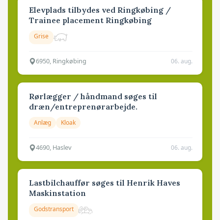
Elevplads tilbydes ved Ringkøbing /
Trainee placement Ringkøbing
Grise
6950, Ringkøbing
06. aug.
Rørlægger / håndmand søges til
dræn/entreprenørarbejde.
Anlæg
Kloak
4690, Haslev
06. aug.
Lastbilchauffør søges til Henrik Haves
Maskinstation
Godstransport