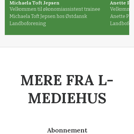
Michaela Toft Jepsen
Anette Pl
Velkommen til økonomiassistent trainee
Velkommen 
Michaela Toft Jepsen hos Østdansk
Anette Pl
Landboforening
Landbofor
MERE FRA L-
MEDIEHUS
Abonnement