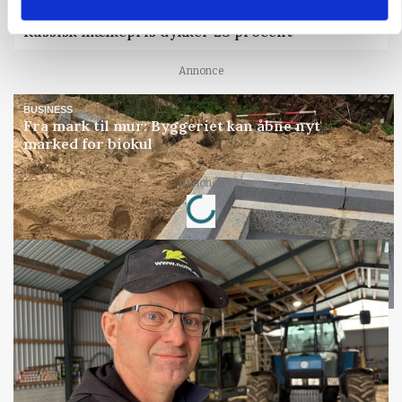
MARKED
Russisk mælkepris dykker 23 procent
Annonce
BUSINESS
Fra mark til mur: Byggeriet kan åbne nyt
marked for biokul
Loading...
Annonce