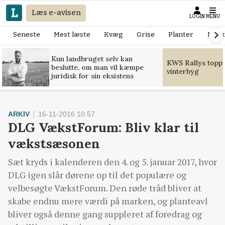
Læs e-avisen
LOGIN
MENU
Seneste
Mest læste
Kvæg
Grise
Planter
Mask
Kun landbruget selv kan
KWS Rallys toppe
beslutte, om man vil kæmpe
vinterbyg
juridisk for sin eksistens
ARKIV
16-11-2016 10:57
DLG VækstForum: Bliv klar til
vækstsæsonen
Sæt kryds i kalenderen den 4. og 5. januar 2017, hvor
DLG igen slår dørene op til det populære og
velbesøgte VækstForum. Den røde tråd bliver at
skabe endnu mere værdi på marken, og planteavl
bliver også denne gang suppleret af foredrag og