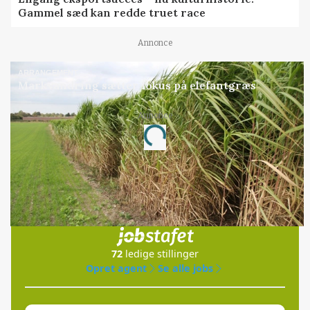
Gammel sæd kan redde truet race
Annonce
ARRANGEMENT
Markvandring sætter fokus på elefantgræs
Annonce
Loading...
Jobs
i samarbejde med
72
ledige stillinger
Opret agent
Se alle jobs