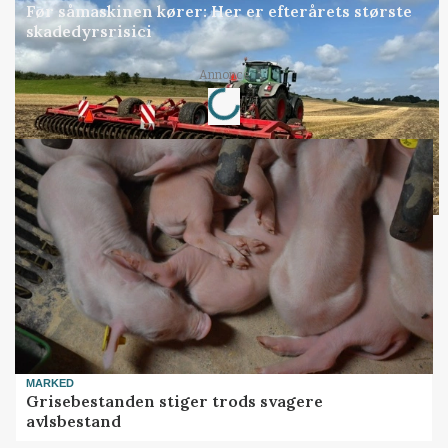
Før såmaskinen kører: Her er efterårets største
skadedyrsrisici
Loading...
Annonce
MARKED
Grisebestanden stiger trods svagere
avlsbestand