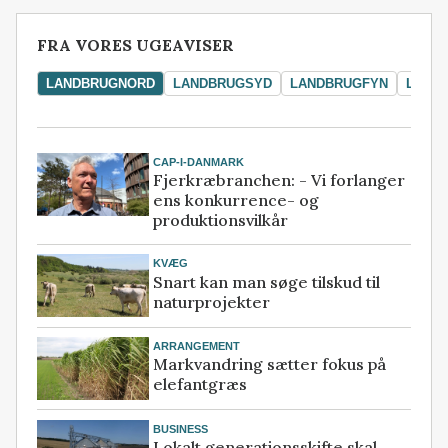
FRA VORES UGEAVISER
LANDBRUGNORD
LANDBRUGSYD
LANDBRUGFYN
LAND
CAP-I-DANMARK
Fjerkræbranchen: - Vi forlanger
ens konkurrence- og
produktionsvilkår
KVÆG
Snart kan man søge tilskud til
naturprojekter
ARRANGEMENT
Markvandring sætter fokus på
elefantgræs
BUSINESS
Lokalt generationsskifte skal