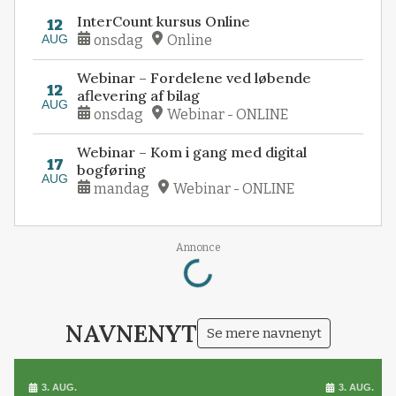
InterCount kursus Online
12
AUG
onsdag
Online
Webinar – Fordelene ved løbende
12
aflevering af bilag
AUG
onsdag
Webinar - ONLINE
Webinar – Kom i gang med digital
17
bogføring
AUG
mandag
Webinar - ONLINE
Loading...
Annonce
NAVNENYT
Se mere navnenyt
3. AUG.
3. AUG.