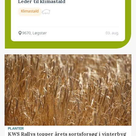
Leder til klimastald
Klimastald
9670, Løgstør
03. aug.
PLANTER
KWS Rallys topper årets sortsforsøg i vinterbyg