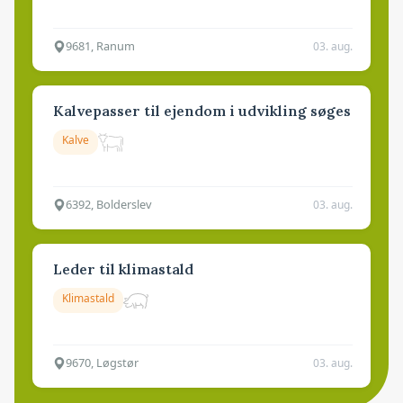
9681, Ranum
03. aug.
Kalvepasser til ejendom i udvikling søges
Kalve
6392, Bolderslev
03. aug.
Leder til klimastald
Klimastald
9670, Løgstør
03. aug.