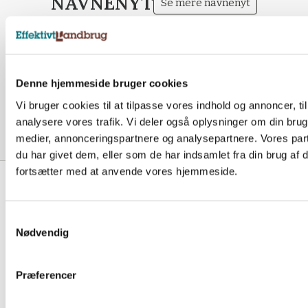
NAVNENYT
Se mere navnenyt
3. AUG.
3. AUG.
Michaela Toft Jepsen
Anette Pl
Velkommen til økonomiassistent trainee
Velkommen 
Denne hjemmeside bruger cookies
Michaela Toft Jepsen hos Østdansk
Anette Pl
Landboforening
Landbofor
Vi bruger cookies til at tilpasse vores indhold og annoncer, til 
analysere vores trafik. Vi deler også oplysninger om din bru
medier, annonceringspartnere og analysepartnere. Vores par
du har givet dem, eller som de har indsamlet fra din brug af 
fortsætter med at anvende vores hjemmeside.
Samtykkevalg
MERE FRA L-
Nødvendig
MEDIEHUS
Præferencer