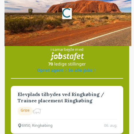
Annonce
Loading...
Jobs
i samarbejde med
70
ledige stillinger
Opret agent
Se alle jobs
Elevplads tilbydes ved Ringkøbing /
Trainee placement Ringkøbing
Grise
6950, Ringkøbing
06. aug.