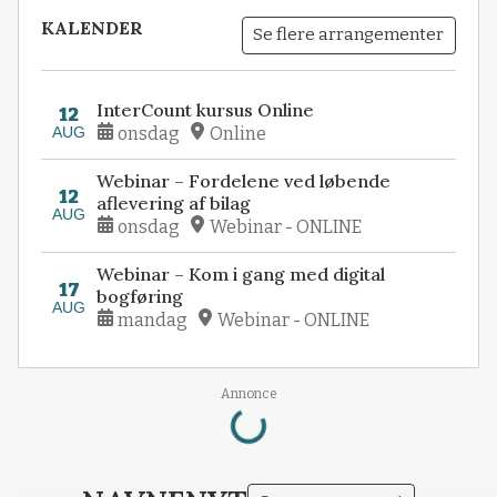
KALENDER
Se flere arrangementer
InterCount kursus Online
12
AUG
onsdag
Online
Webinar – Fordelene ved løbende
12
aflevering af bilag
AUG
onsdag
Webinar - ONLINE
Webinar – Kom i gang med digital
17
bogføring
AUG
mandag
Webinar - ONLINE
Loading...
Annonce