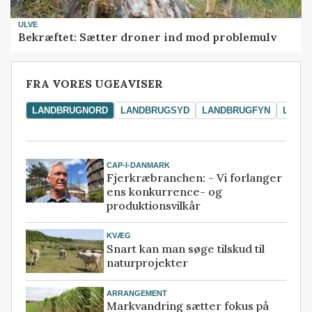
ULVE
Bekræftet: Sætter droner ind mod problemulv
FRA VORES UGEAVISER
LANDBRUGNORD
LANDBRUGSYD
LANDBRUGFYN
LAND
CAP-I-DANMARK
Fjerkræbranchen: - Vi forlanger
ens konkurrence- og
produktionsvilkår
KVÆG
Snart kan man søge tilskud til
naturprojekter
ARRANGEMENT
Markvandring sætter fokus på