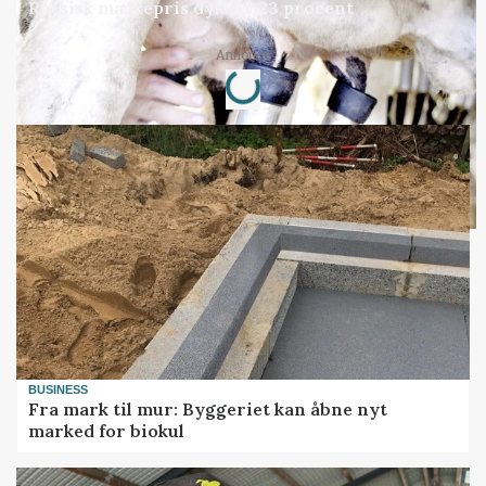
Russisk mælkepris dykker 23 procent
Loading...
Annonce
BUSINESS
Fra mark til mur: Byggeriet kan åbne nyt
marked for biokul