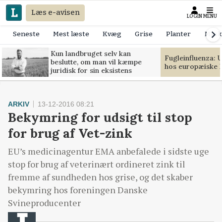
Læs e-avisen
LOGIN
MENU
Seneste
Mest læste
Kvæg
Grise
Planter
Mask
Kun landbruget selv kan
Fugleinfluenza: 
beslutte, om man vil kæmpe
hos europæiske 
juridisk for sin eksistens
ARKIV
13-12-2016 08:21
Bekymring for udsigt til stop
for brug af Vet-zink
EU’s medicinagentur EMA anbefalede i sidste uge
stop for brug af veterinært ordineret zink til
fremme af sundheden hos grise, og det skaber
bekymring hos foreningen Danske
Svineproducenter