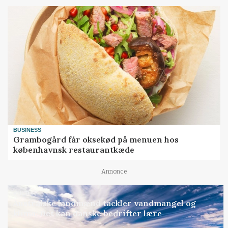
BUSINESS
Grambogård får oksekød på menuen hos
københavnsk restaurantkæde
Annonce
KULTUR
Australske landmænd tackler vandmangel og
klima: Det kan danske bedrifter lære