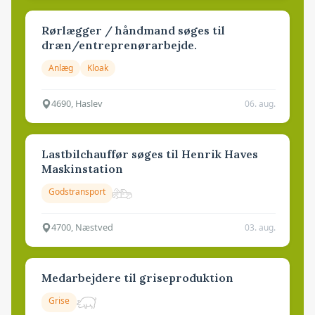
Rørlægger / håndmand søges til
dræn/entreprenørarbejde.
Anlæg
Kloak
4690, Haslev
06. aug.
Lastbilchauffør søges til Henrik Haves
Maskinstation
Godstransport
4700, Næstved
03. aug.
Medarbejdere til griseproduktion
Grise