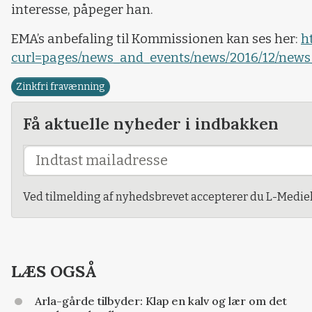
interesse, påpeger han.
EMA’s anbefaling til Kommissionen kan ses her:
h
curl=pages/news_and_events/news/2016/12/new
Zinkfri fravænning
Få aktuelle nyheder i indbakken
Ved tilmelding af nyhedsbrevet accepterer du L-Mediehu
LÆS OGSÅ
Arla-gårde tilbyder: Klap en kalv og lær om det