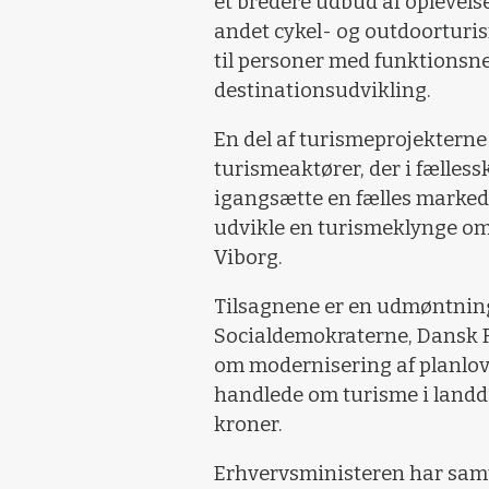
et bredere udbud af oplevels
andet cykel- og outdoorturis
til personer med funktionsne
destinationsudvikling.
En del af turismeprojekterne
turismeaktører, der i fællessk
igangsætte en fælles markedsf
udvikle en turismeklynge om
Viborg.
Tilsagnene er en udmøntning 
Socialdemokraterne, Dansk F
om modernisering af planloven
handlede om turisme i landdis
kroner.
Erhvervsministeren har samti