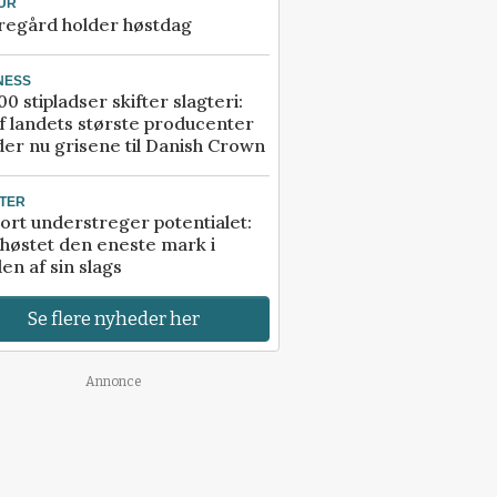
UR
regård holder høstdag
NESS
00 stipladser skifter slagteri:
f landets største producenter
er nu grisene til Danish Crown
TER
ort understreger potentialet:
høstet den eneste mark i
en af sin slags
Se flere nyheder her
Annonce