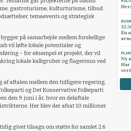
er. Tematisk går projekterne på blandt
KULT
Her
me, gastroturisme, kulturturisme, tilbud
dsættelser, temaevents og strategisk
BUSI
32.5
En a
 bygger på samarbejde mellem forskellige
send
ab vil løfte lokale potentialer og
øring – for eksempel et projekt, der vil
PLAN
Ny s
kring lokale kalkgruber og flagermus ved
Har 
verd
af aftalen mellem den tidligere regering,
olkeparti og Det Konservative Folkeparti
 den 9. juni i år, hvor en delaftale
trikterne. Her blev der afsat 10 millioner
dig givet tilsagn om støtte for samlet 2,6