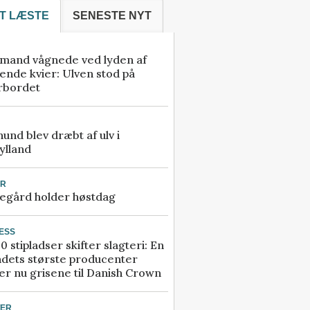
T LÆSTE
SENESTE NYT
mand vågnede ved lyden af
ende kvier: Ulven stod på
rbordet
 hund blev dræbt af ulv i
ylland
UR
egård holder høstdag
ESS
0 stipladser skifter slagteri: En
ndets største producenter
r nu grisene til Danish Crown
TER