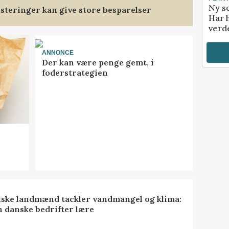
Ny so
steringer kan give store besparelser
Har 
verde
ANNONCE
Der kan være penge gemt, i
foderstrategien
lske landmænd tackler vandmangel og klima:
n danske bedrifter lære