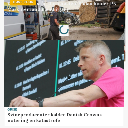
HØST-TOUR
18 montører står klar i høsten: Sådan holder PN
Maskiner landmænd i gang
Loading...
Annonce
GRISE
Svineproducenter kalder Danish Crowns
notering en katastrofe