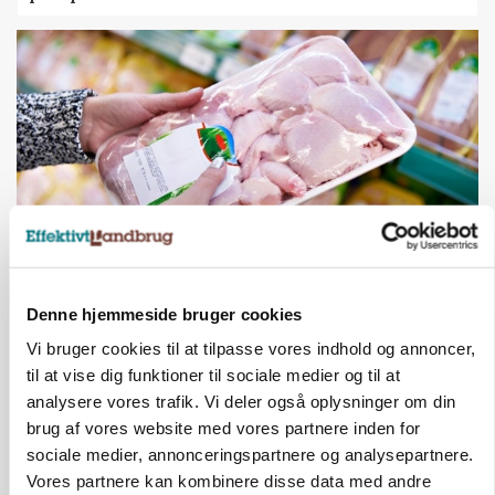
MARKEDSFOKUS
Denne hjemmeside bruger cookies
Prisgab på 20 kroner pr. kg vokser: Polsk kylling
presser markedet
Vi bruger cookies til at tilpasse vores indhold og annoncer,
til at vise dig funktioner til sociale medier og til at
analysere vores trafik. Vi deler også oplysninger om din
brug af vores website med vores partnere inden for
sociale medier, annonceringspartnere og analysepartnere.
Vores partnere kan kombinere disse data med andre