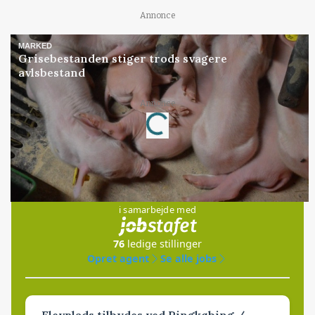
Annonce
MARKED
Grisebestanden stiger trods svagere
avlsbestand
Annonce
Loading...
Jobs
i samarbejde med
76
ledige stillinger
Opret agent
Se alle jobs