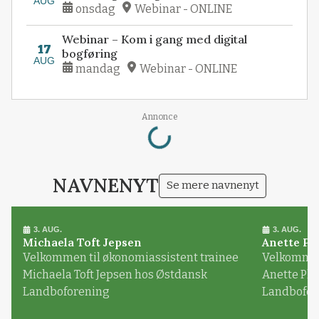
AUG
onsdag
Webinar - ONLINE
Webinar – Kom i gang med digital
17
bogføring
AUG
mandag
Webinar - ONLINE
Loading...
Annonce
NAVNENYT
Se mere navnenyt
3. AUG.
3. AUG.
Michaela Toft Jepsen
Anette Pl
Velkommen til økonomiassistent trainee
Velkommen 
Michaela Toft Jepsen hos Østdansk
Anette Pl
Landboforening
Landbofor