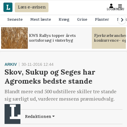
Læs e-avisen
LOGIN
MENU
Seneste
Mest læste
Kvæg
Grise
Planter
Mask
KWS Rallys topper årets
Fjerkræbranchen:
sortsforsøg i vinterbyg
konkurrence- og
ARKIV
30-11-2016 12:44
Skov, Sukup og Seges har
Agromeks bedste stande
Blandt mere end 500 udstillere skiller tre stande
sig særligt ud, vurderer messens præmieudvalg.
Redaktionen