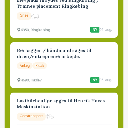
Elevplads tilbydes ved Ringkøbing /
Trainee placement Ringkøbing
Grise
6950, Ringkøbing
06. aug.
NY
Rørlægger / håndmand søges til
dræn/entreprenørarbejde.
Anlæg
Kloak
4690, Haslev
06. aug.
NY
Lastbilchauffør søges til Henrik Haves
Maskinstation
Godstransport