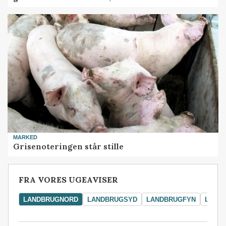
MARKED
Grisenoteringen står stille
FRA VORES UGEAVISER
LANDBRUGNORD
LANDBRUGSYD
LANDBRUGFYN
LAND