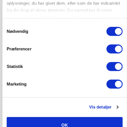
oplysninger, du har givet dem, eller som de har indsamlet
fra din brug af deres tjenester. Du samtykker til vores
cookies, hvis du fortsætter med at anvende vores
hjemmeside.
Samtykkevalg
Nødvendig
GRISE
Rådgiver om DB-Tjek: Små justeringer kan give
Præferencer
store besparelser
Loading...
Annonce
Statistik
Marketing
Vis detaljer
OK