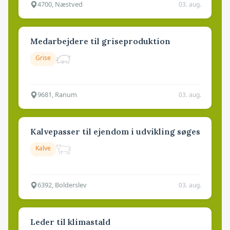
4700, Næstved
03. aug.
Medarbejdere til griseproduktion
Grise
9681, Ranum
03. aug.
Kalvepasser til ejendom i udvikling søges
Kalve
6392, Bolderslev
03. aug.
Leder til klimastald