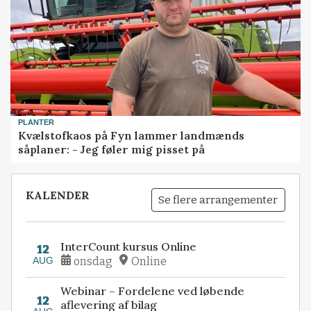
PLANTER
Kvælstofkaos på Fyn lammer landmænds
såplaner: - Jeg føler mig pisset på
KALENDER
Se flere arrangementer
InterCount kursus Online
12
AUG
onsdag
Online
Webinar – Fordelene ved løbende
12
aflevering af bilag