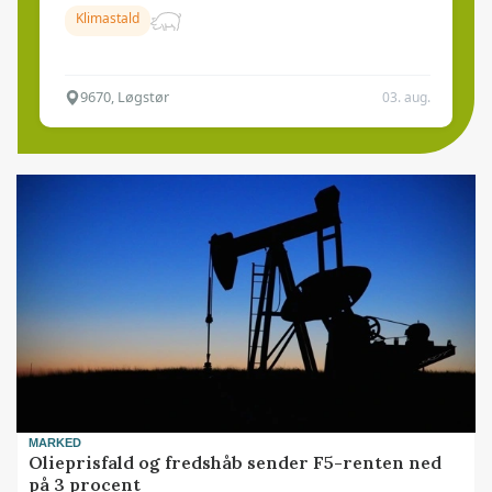
Klimastald
9670, Løgstør
03. aug.
MARKED
Olieprisfald og fredshåb sender F5-renten ned
på 3 procent