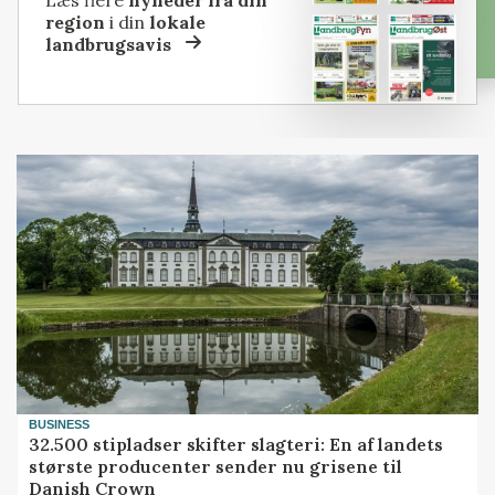
Læs flere
nyheder fra din
region
i din
lokale
landbrugsavis
BUSINESS
32.500 stipladser skifter slagteri: En af landets
største producenter sender nu grisene til
Danish Crown