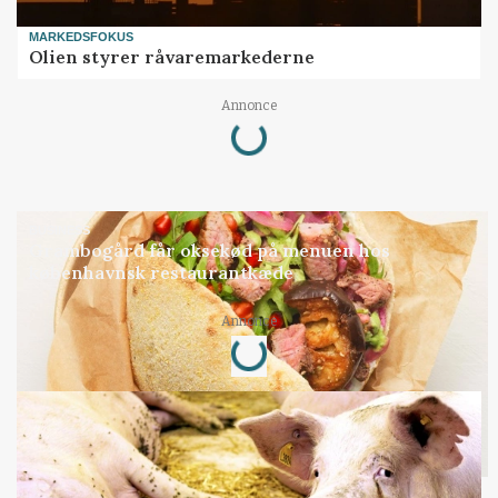
MARKEDSFOKUS
Olien styrer råvaremarkederne
Loading...
Annonce
BUSINESS
Grambogård får oksekød på menuen hos
københavnsk restaurantkæde
Loading...
Annonce