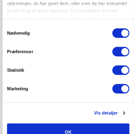
oplysninger, du har givet dem, eller som de har indsamlet
Produktionsleder til nyrenoveret
fra din brug af deres tjenester. Du samtykker til vores
polteopformering
cookies, hvis du fortsætter med at anvende vores
Avl/opformering
hjemmeside.
Samtykkevalg
Nødvendig
9670, Løgstør
03. aug.
Præferencer
Medarbejder - fodermester søges
Kalve
Grovfoder
Statistik
Marketing
6270, Tønder
31. jul.
Vis detaljer
OK