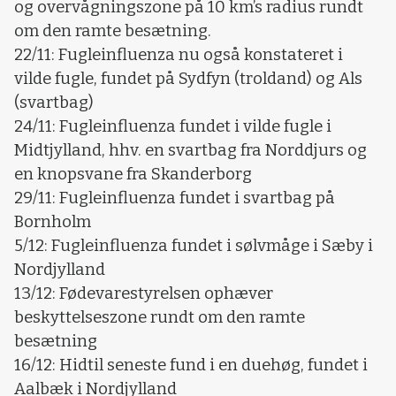
og overvågningszone på 10 km’s radius rundt
om den ramte besætning.
22/11: Fugleinfluenza nu også konstateret i
vilde fugle, fundet på Sydfyn (troldand) og Als
(svartbag)
24/11: Fugleinfluenza fundet i vilde fugle i
Midtjylland, hhv. en svartbag fra Norddjurs og
en knopsvane fra Skanderborg
29/11: Fugleinfluenza fundet i svartbag på
Bornholm
5/12: Fugleinfluenza fundet i sølvmåge i Sæby i
Nordjylland
13/12: Fødevarestyrelsen ophæver
beskyttelseszone rundt om den ramte
besætning
16/12: Hidtil seneste fund i en duehøg, fundet i
Aalbæk i Nordjylland