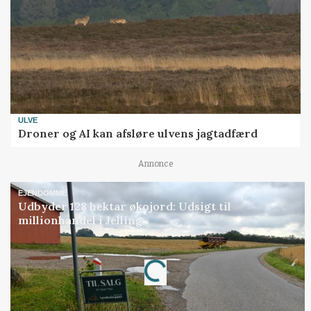
ULVE
Droner og AI kan afsløre ulvens jagtadfærd
Annonce
EJENDOMME
Udbyder 128 hektar økojord: Udsigt til
millionhandel i Jelling
Annonce
Loading...