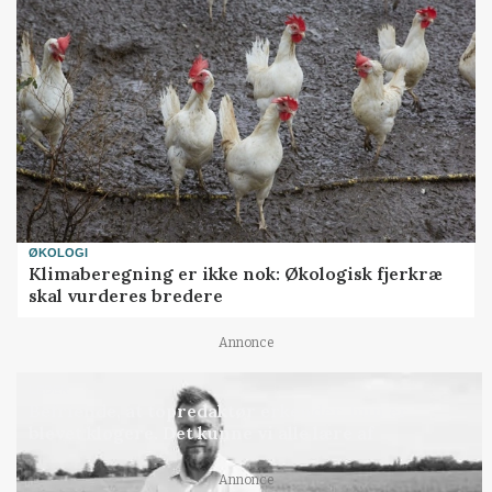
ØKOLOGI
Klimaberegning er ikke nok: Økologisk fjerkræ
skal vurderes bredere
Annonce
LEDER
Befriende, at topredaktør erkender, hun er
blevet klogere. Det kunne vi alle lære af
Annonce