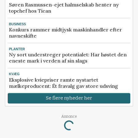
Søren Rasmussen-ejet halmselskab henter ny
topchef hos Tican
BUSINESS
Konkurs rammer midtjysk maskinhandler efter
navneskifte
PLANTER
Ny sort understreger potentialet: Har høstet den
eneste mark i verden af sin slags
KVÆG
Eksplosive kviepriser ramte nystartet
mælkeproducent: Ét fravalg gav store udsving
Se flere nyheder her
Annonce
Loading...