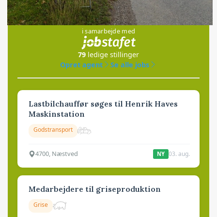
Jobs
i samarbejde med
79
ledige stillinger
Opret agent
Se alle jobs
Lastbilchauffør søges til Henrik Haves
Maskinstation
Godstransport
4700, Næstved
03. aug.
NY
Medarbejdere til griseproduktion
Grise