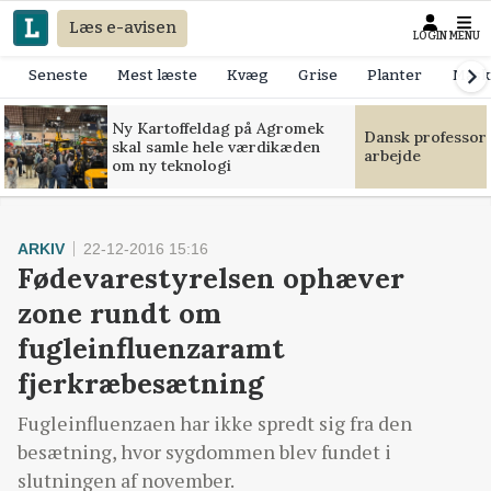
Læs e-avisen
LOGIN
MENU
Seneste
Mest læste
Kvæg
Grise
Planter
Mask
Ny Kartoffeldag på Agromek
Dansk professor
skal samle hele værdikæden
arbejde
om ny teknologi
ARKIV
22-12-2016 15:16
Fødevarestyrelsen ophæver
zone rundt om
fugleinfluenzaramt
fjerkræbesætning
Fugleinfluenzaen har ikke spredt sig fra den
besætning, hvor sygdommen blev fundet i
slutningen af november.