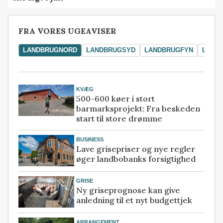
FRA VORES UGEAVISER
LANDBRUGNORD
LANDBRUGSYD
LANDBRUGFYN
LAND
KVÆG
500-600 køer i stort
barmarksprojekt: Fra beskeden
start til store drømme
BUSINESS
Lave grisepriser og nye regler
øger landbobanks forsigtighed
GRISE
Ny griseprognose kan give
anledning til et nyt budgettjek
ARRANGEMENT