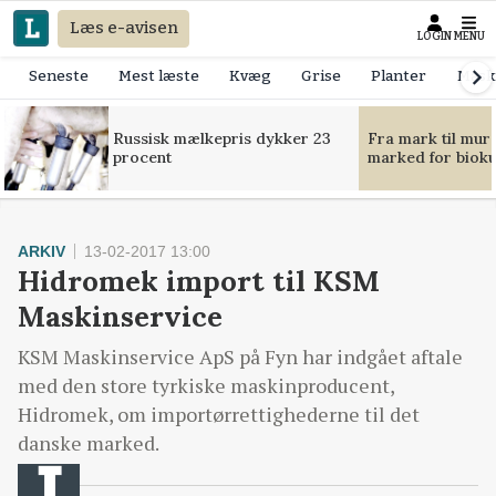
Læs e-avisen
LOGIN
MENU
Seneste
Mest læste
Kvæg
Grise
Planter
Mask
Russisk mælkepris dykker 23
Fra mark til mur
procent
marked for bioku
ARKIV
13-02-2017 13:00
Hidromek import til KSM
Maskinservice
KSM Maskinservice ApS på Fyn har indgået aftale
med den store tyrkiske maskinproducent,
Hidromek, om importørrettighederne til det
danske marked.