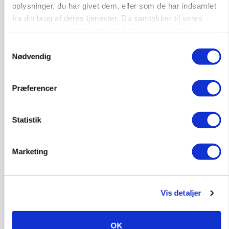
Fra mark til mur: Byggeriet kan åbne nyt
oplysninger, du har givet dem, eller som de har indsamlet
marked for biokul
fra din brug af deres tjenester. Du samtykker til vores
cookies, hvis du fortsætter med at anvende vores
Annonce
hjemmeside.
Samtykkevalg
Nødvendig
Præferencer
Statistik
Marketing
POLITIK
»Nu stopper I«: Landbrugsdebattør og
protestgruppe vil demonstrere mod ny
Vis detaljer
gødskningslov
Annonce
OK