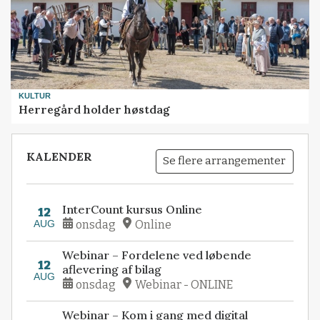
KULTUR
Herregård holder høstdag
KALENDER
Se flere arrangementer
InterCount kursus Online
12
AUG
onsdag
Online
Webinar – Fordelene ved løbende
12
aflevering af bilag
AUG
onsdag
Webinar - ONLINE
Webinar – Kom i gang med digital