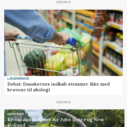
Annonce
LÆSERBREVE
Debat: Danskernes indkøb stemmer ikke med
kravene til økologi
Annonce
MASKINER
Krone åbner XDisc for John Deere og New
Holland