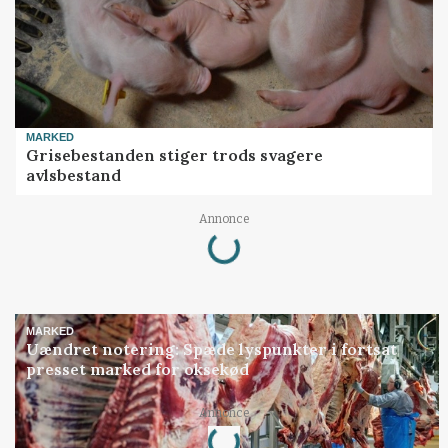
MARKED
Grisebestanden stiger trods svagere
avlsbestand
Loading...
Annonce
MARKED
Uændret notering: Spæde lyspunkter i fortsat
presset marked for oksekød
Loading...
Annonce