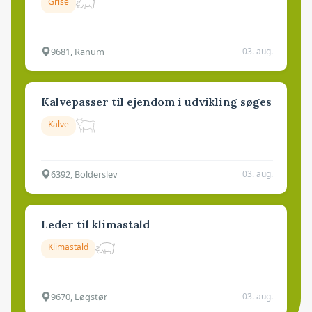
Grise
9681, Ranum
03. aug.
Kalvepasser til ejendom i udvikling søges
Kalve
6392, Bolderslev
03. aug.
Leder til klimastald
Klimastald
9670, Løgstør
03. aug.