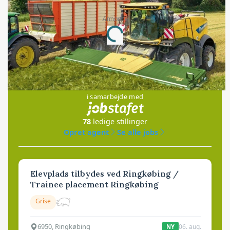
Annonce
Loading...
Jobs
i samarbejde med
78
ledige stillinger
Opret agent
Se alle jobs
Elevplads tilbydes ved Ringkøbing /
Trainee placement Ringkøbing
Grise
6950, Ringkøbing
06. aug.
NY