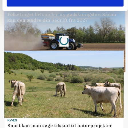
POLITIK
Folketinget behandler ny gødskningslov: Sådan
kan den ændre din bedrift fra 2027
Loading...
Annonce
KVÆG
Snart kan man søge tilskud til naturprojekter