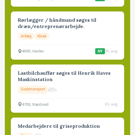
Rørlægger / håndmand søges til
dræn/entreprenørarbejde.
Anlæg
Kloak
4690, Haslev
06. aug.
NY
Lastbilchauffør søges til Henrik Haves
Maskinstation
Godstransport
4700, Næstved
03. aug.
Medarbejdere til griseproduktion