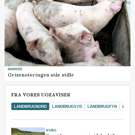
MARKED
Grisenoteringen står stille
FRA VORES UGEAVISER
LANDBRUGNORD
LANDBRUGSYD
LANDBRUGFYN
LAND
KVÆG