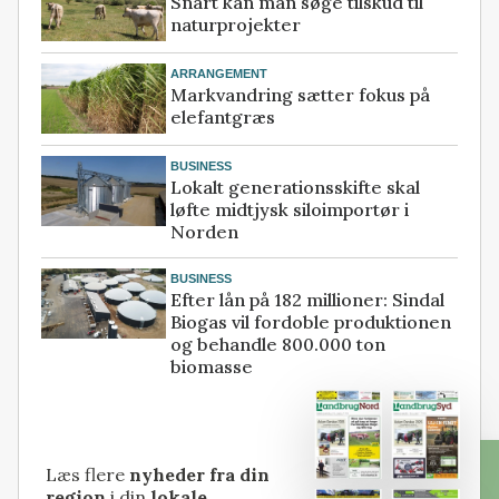
Snart kan man søge tilskud til
naturprojekter
ARRANGEMENT
Markvandring sætter fokus på
elefantgræs
BUSINESS
Lokalt generationsskifte skal
løfte midtjysk siloimportør i
Norden
BUSINESS
Efter lån på 182 millioner: Sindal
Biogas vil fordoble produktionen
og behandle 800.000 ton
biomasse
Læs flere
nyheder fra din
region
i din
lokale