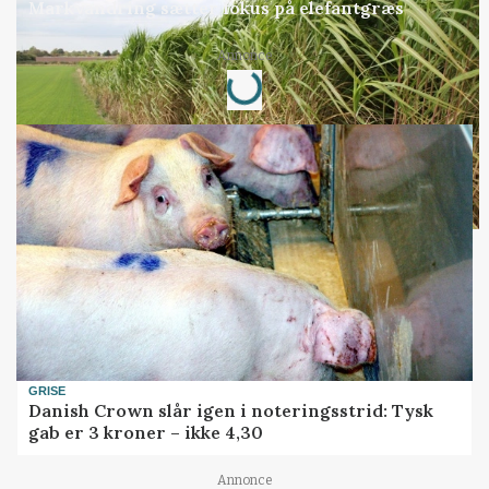
Markvandring sætter fokus på elefantgræs
Annonce
Loading...
GRISE
Danish Crown slår igen i noteringsstrid: Tysk
gab er 3 kroner – ikke 4,30
Annonce