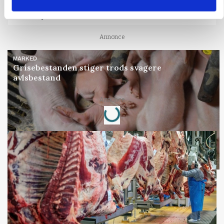
Før såmaskinen kører: Her er efterårets største
skadedyrsrisici
Annonce
MARKED
Grisebestanden stiger trods svagere
avlsbestand
Annonce
Loading...