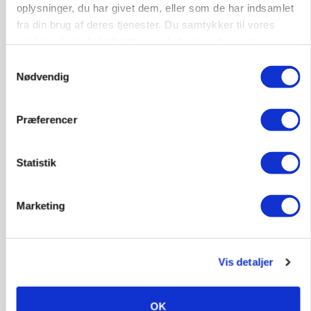
oplysninger, du har givet dem, eller som de har indsamlet
fra din brug af deres tjenester. Du samtykker til vores
cookies, hvis du fortsætter med at anvende vores
hjemmeside.
Samtykkevalg
KVÆG
Nødvendig
Snart kan man søge tilskud til naturprojekter
Annonce
Præferencer
Statistik
Marketing
Vis detaljer
OK
PLANTER