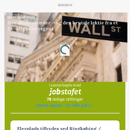
Annonce
MARKEDSFOKUS
Nye aktierekorder – og den brutale lektie fra et
24-årigt finansgeni
Annonce
Loading...
Jobs
i samarbejde med
78
ledige stillinger
Opret agent
Se alle jobs
Elevplads tilbydes ved Ringkøbing /