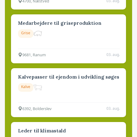
4700, Næstved
03. aug.
Medarbejdere til griseproduktion
Grise
9681, Ranum
03. aug.
Kalvepasser til ejendom i udvikling søges
Kalve
6392, Bolderslev
03. aug.
Leder til klimastald