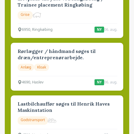
Trainee placement Ringkøbing
Grise
6950, Ringkøbing
06. aug.
NY
Rørlægger / håndmand søges til
dræn/entreprenørarbejde.
Anlæg
Kloak
4690, Haslev
06. aug.
NY
Lastbilchauffør søges til Henrik Haves
Maskinstation
Godstransport