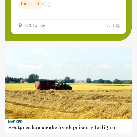
Klimastald
9670, Løgstør
03. aug.
MARKED
Høstpres kan sænke hvedeprisen yderligere