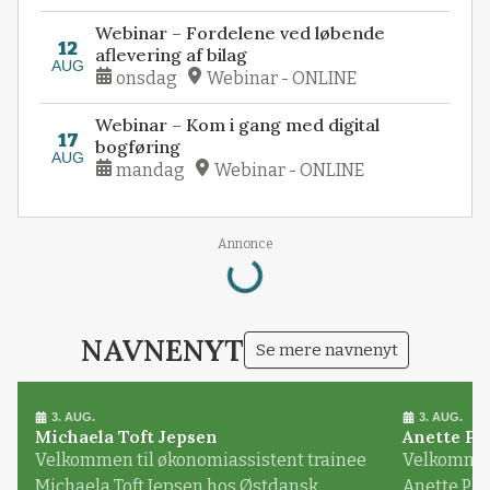
Webinar – Fordelene ved løbende
12
aflevering af bilag
AUG
onsdag
Webinar - ONLINE
Webinar – Kom i gang med digital
17
bogføring
AUG
mandag
Webinar - ONLINE
Annonce
Loading...
NAVNENYT
Se mere navnenyt
3. AUG.
3. AUG.
Michaela Toft Jepsen
Anette Pl
Velkommen til økonomiassistent trainee
Velkommen 
Michaela Toft Jepsen hos Østdansk
Anette Pl