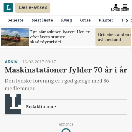
Læs e-avisen
LOGIN
MENU
Seneste
Mest læste
Kvæg
Grise
Planter
Mask
Før såmaskinen kører: Her er
Grisebestanden s
efterårets største
avlsbestand
skadedyrsrisici
ARKIV
16-02-2017 09:17
Maskinstationer fylder 70 år i år
Den fynske forening er i god gænge med 86
medlemmer.
Redaktionen
Annonce
Loading...