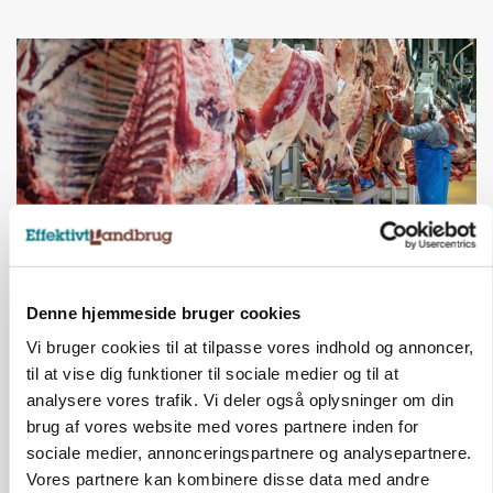
MARKED
Denne hjemmeside bruger cookies
Uændret notering: Spæde lyspunkter i fortsat
Vi bruger cookies til at tilpasse vores indhold og annoncer,
presset marked for oksekød
til at vise dig funktioner til sociale medier og til at
Annonce
analysere vores trafik. Vi deler også oplysninger om din
brug af vores website med vores partnere inden for
sociale medier, annonceringspartnere og analysepartnere.
Vores partnere kan kombinere disse data med andre