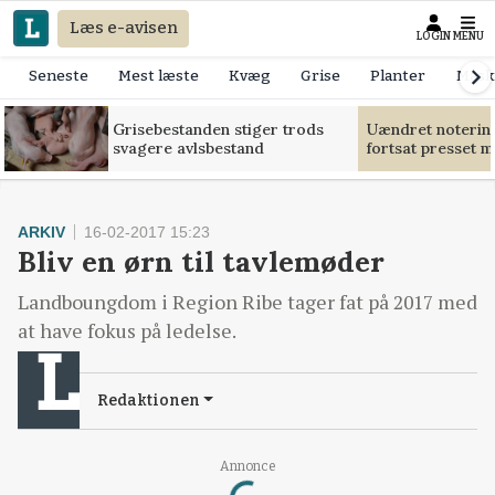
Læs e-avisen
LOGIN
MENU
Seneste
Mest læste
Kvæg
Grise
Planter
Mask
Grisebestanden stiger trods
Uændret notering
svagere avlsbestand
fortsat presset 
ARKIV
16-02-2017 15:23
Bliv en ørn til tavlemøder
Landboungdom i Region Ribe tager fat på 2017 med
at have fokus på ledelse.
Redaktionen
Loading...
Annonce