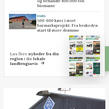
og behandle 800.000 ton
biomasse
KVÆG
500-600 køer i stort
barmarksprojekt: Fra beskeden
start til store drømme
Læs flere
nyheder fra din
region
i din
lokale
landbrugsavis