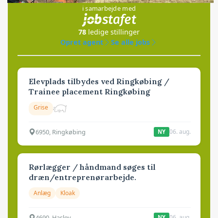
i samarbejde med
78
ledige stillinger
Opret agent
Se alle jobs
Elevplads tilbydes ved Ringkøbing /
Trainee placement Ringkøbing
Grise
6950, Ringkøbing
06. aug.
NY
Rørlægger / håndmand søges til
dræn/entreprenørarbejde.
Anlæg
Kloak
4690, Haslev
06. aug.
NY