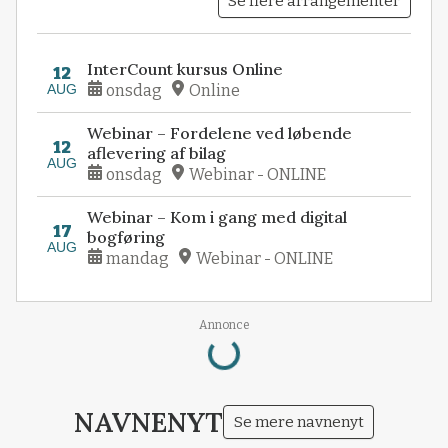
Se flere arrangementer
InterCount kursus Online
12
AUG
onsdag
Online
Webinar – Fordelene ved løbende
12
aflevering af bilag
AUG
onsdag
Webinar - ONLINE
Webinar – Kom i gang med digital
17
bogføring
AUG
mandag
Webinar - ONLINE
Annonce
Loading...
NAVNENYT
Se mere navnenyt