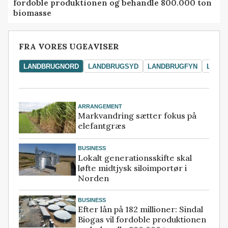
fordoble produktionen og behandle 800.000 ton
biomasse
FRA VORES UGEAVISER
LANDBRUGNORD
LANDBRUGSYD
LANDBRUGFYN
LAND
ARRANGEMENT
Markvandring sætter fokus på
elefantgræs
BUSINESS
Lokalt generationsskifte skal
løfte midtjysk siloimportør i
Norden
BUSINESS
Efter lån på 182 millioner: Sindal
Biogas vil fordoble produktionen