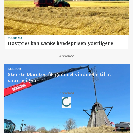
MARKED
Høstpres kan sænke hvedeprisen yderligere
Annonce
KULTUR
Største Manitou fik gammel vindmølle til at
snurre igen
Loading...
Annonce
Jobs