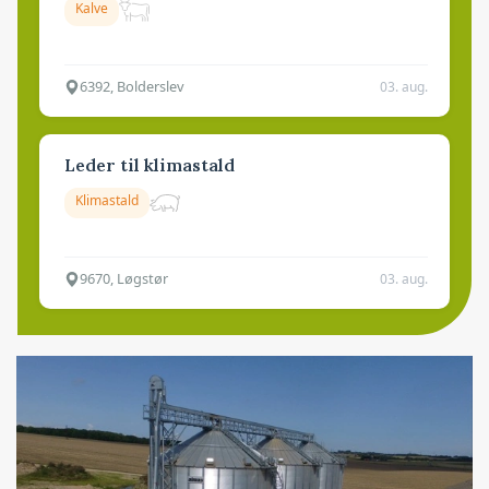
Kalve
6392, Bolderslev
03. aug.
Leder til klimastald
Klimastald
9670, Løgstør
03. aug.