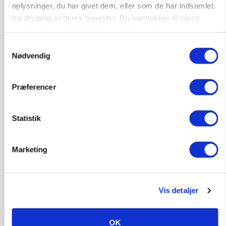
oplysninger, du har givet dem, eller som de har indsamlet
fra din brug af deres tjenester. Du samtykker til vores
cookies, hvis du fortsætter med at anvende vores
hjemmeside.
Samtykkevalg
Nødvendig
Præferencer
ULVE
Landmand vågnede ved lyden af skrigende kvier:
Ulven stod på foderbordet
Statistik
Annonce
Marketing
LEDER
Det er en uskik at udlægge et røgslør om
økoproduktion
Vis detaljer
Annonce
Loading...
OK