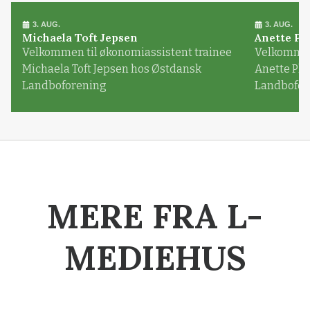
3. AUG.
3. AUG.
Michaela Toft Jepsen
Anette Pl
Velkommen til økonomiassistent trainee
Velkommen 
Michaela Toft Jepsen hos Østdansk
Anette Pl
Landboforening
Landbofor
MERE FRA L-
MEDIEHUS