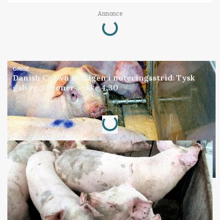
Annonce
Loading...
GRISE
Danish Crown slår igen i noteringsstrid: Tysk
gab er 3 kroner – ikke 4,30
Annonce
Loading...