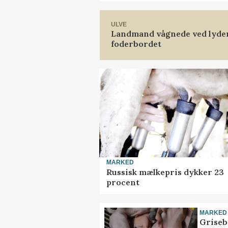
ULVE
Landmand vågnede ved lyden 
foderbordet
MARKED
Russisk mælkepris dykker 23
procent
MARKED
Griseb