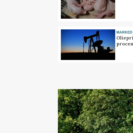
MARKED
Oliepr
procen