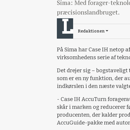
Sima: Med forager-teknolo
præcisionslandbruget.
Redaktionen
På Sima har Case IH netop af
virksomhedens serie af tekno
Det drejer sig – bogstaveligt
som er en ny funktion, der 
indkørslen i den næste valgt
- Case IH AccuTurn foragerau
skår i marken og reducerer fø
producenten, der kalder prod
AccuGuide-pakke med automa