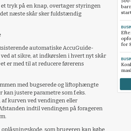
500-
et tryk på en knap, overtager styringen
bar
star
i det næste skår sker fuldstændig
BUSI
Efte
e
opfo
for 
eksisterende automatiske AccuGuide-
ved at sikre, at indkørslen i hvert nyt skår
BUSI
et er med til at reducere førerens
Kon
mask
ammen med bugserede og liftophængte
r kan justere parametre som f.eks.
 af kurven ved vendingen eller
Afstanden indtil vendingen på forageren
rm.
n oplåsningskode, som brugeren kan købe