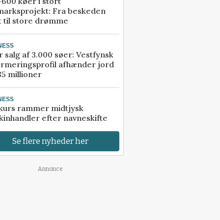
600 køer i stort
marksprojekt: Fra beskeden
t til store drømme
NESS
r salg af 3.000 søer: Vestfynsk
rmeringsprofil afhænder jord
85 millioner
NESS
kurs rammer midtjysk
inhandler efter navneskifte
Se flere nyheder her
Annonce