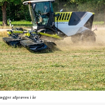
lægger afprøves i år