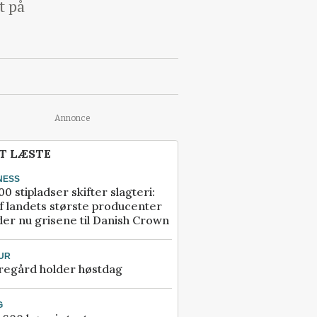
t på
Annonce
T LÆSTE
NESS
00 stipladser skifter slagteri:
f landets største producenter
er nu grisene til Danish Crown
UR
regård holder høstdag
G