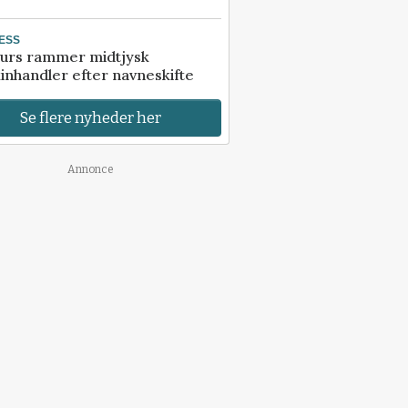
ESS
urs rammer midtjysk
inhandler efter navneskifte
Se flere nyheder her
Annonce