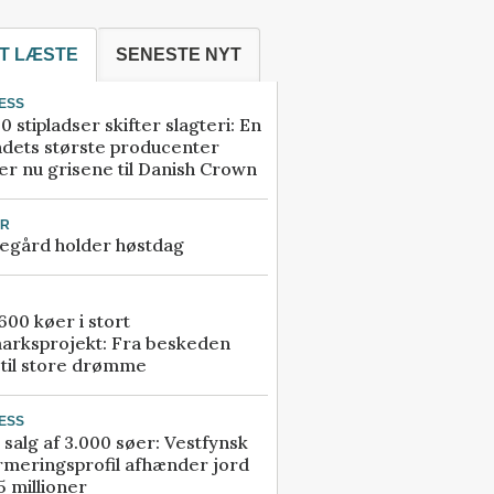
T LÆSTE
SENESTE NYT
ESS
0 stipladser skifter slagteri: En
ndets største producenter
r nu grisene til Danish Crown
UR
egård holder høstdag
00 køer i stort
arksprojekt: Fra beskeden
 til store drømme
ESS
 salg af 3.000 søer: Vestfynsk
rmeringsprofil afhænder jord
5 millioner