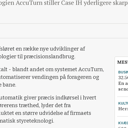
gien AccuTurn stiller Case IH yderligere skarp
sløret en række nye udviklinger af
logier til præcisionslandbrug.
MES
 talt - blandt andet om systemet AccuTurn,
BUSI
automatiserer vendingen på forageren og
32.5
En a
e bane.
send
tomatik giver præcis indkørsel i hvert
KULT
rerens træthed, lyder det fra
Her
uktet en større udvidelse af firmaets
tisk styreteknologi.
KVÆ