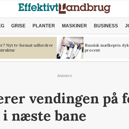
ÆG
GRISE
PLANTER
MASKINER
BUSINESS
J
er? Nyt tv-format udfordrer
Russisk mælkepris dyk
struktur
procent
Annonce
rer vendingen på f
 i næste bane