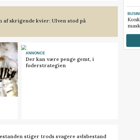
BUSIN
Konk
af skrigende kvier: Ulven stod på
mask
ANNONCE
Der kan være penge gemt, i
foderstrategien
estanden stiger trods svagere avlsbestand