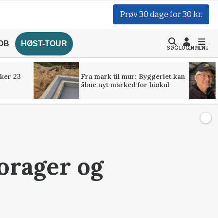
Prøv 30 dage for 30 kr.
OB
HØST-TOUR
SØG
LOGIN
MENU
ker 23
Fra mark til mur: Byggeriet kan
åbne nyt marked for biokul
orager og