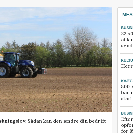
MES
BUSIN
32.50
af la
sende
KULT
Herr
KVÆG
500-6
barm
start
BUSIN
Efter
skningslov: Sådan kan den ændre din bedrift
opfo
for 8