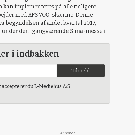
n kan implementeres på alle tidligere
bejder med AFS 700-skærme. Denne
fra begyndelsen af andet kvartal 2017,
en under den igangværende Sima-messe i
der i indbakken
Tilmeld
t accepterer du L-Mediehus A/S
Annonce