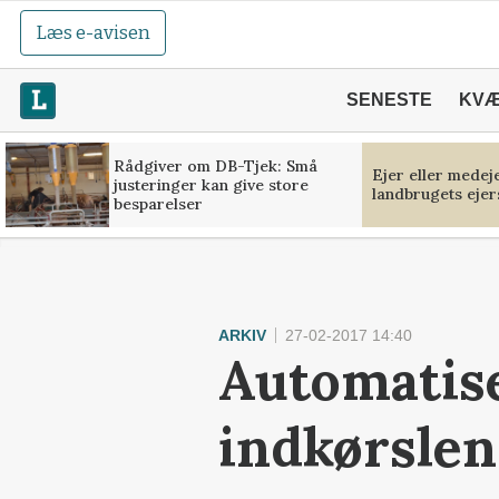
Læs e-avisen
SENESTE
KV
Rådgiver om DB-Tjek: Små
Ejer eller medej
justeringer kan give store
landbrugets ejer
besparelser
ARKIV
27-02-2017 14:40
Automatise
indkørslen