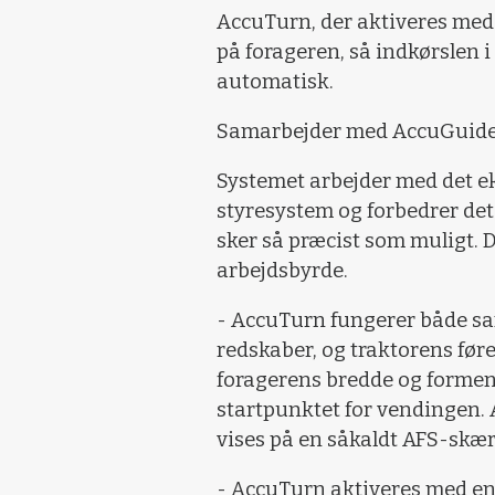
AccuTurn, der aktiveres med 
på forageren, så indkørslen 
automatisk.
Samarbejder med AccuGuid
Systemet arbejder med det 
styresystem og forbedrer det 
sker så præcist som muligt. D
arbejdsbyrde.
- AccuTurn fungerer både s
redskaber, og traktorens føre
foragerens bredde og formen
startpunktet for vendingen. 
vises på en såkaldt AFS-skæ
- AccuTurn aktiveres med e