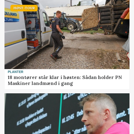
HØST-TOUR
PLANTER
18 montører står klar i høsten: Sådan holder PN
Maskiner landmænd i gang