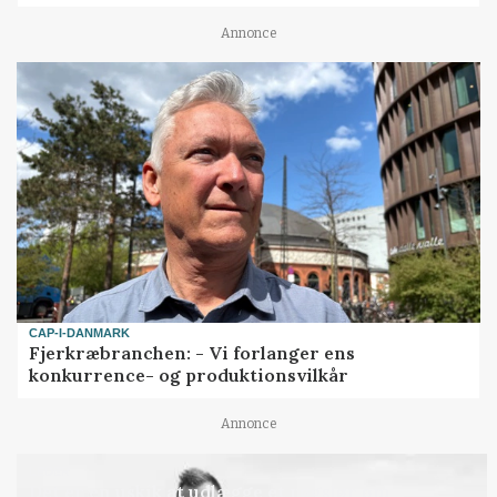
Annonce
CAP-I-DANMARK
Fjerkræbranchen: - Vi forlanger ens
konkurrence- og produktionsvilkår
Annonce
LEDER
Det er en uskik at udlægge et røgslør om