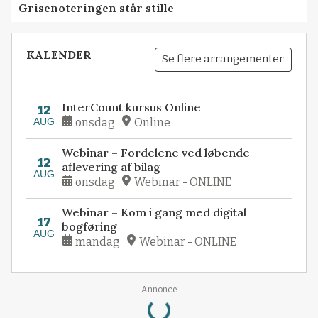
Grisenoteringen står stille
KALENDER
Se flere arrangementer
InterCount kursus Online
12
AUG
onsdag
Online
Webinar – Fordelene ved løbende
12
aflevering af bilag
AUG
onsdag
Webinar - ONLINE
Webinar – Kom i gang med digital
17
bogføring
AUG
mandag
Webinar - ONLINE
Loading...
Annonce