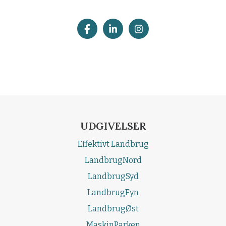
UDGIVELSER
Effektivt Landbrug
LandbrugNord
LandbrugSyd
LandbrugFyn
LandbrugØst
MaskinParken