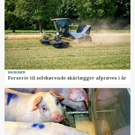
MASKINER
Forserie til selvkørende skårlægger afprøves i år