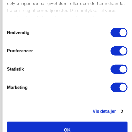
oplysninger, du har givet dem, eller som de har indsamlet
Snart kan man søge tilskud til naturprojekter
fra din brug af deres tjenester. Du samtykker til vores
cookies, hvis du fortsætter med at anvende vores
hjemmeside.
Samtykkevalg
Nødvendig
Præferencer
Statistik
PLANTER
Marketing
Før såmaskinen kører: Her er efterårets største
skadedyrsrisici
Vis detaljer
OK