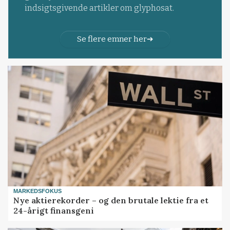
indsigtsgivende artikler om glyphosat.
Se flere emner her
MARKEDSFOKUS
Nye aktierekorder – og den brutale lektie fra et
24-årigt finansgeni