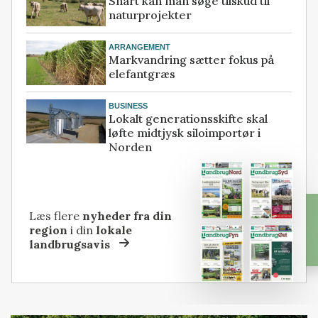
Snart kan man søge tilskud til
naturprojekter
ARRANGEMENT
Markvandring sætter fokus på
elefantgræs
BUSINESS
Lokalt generationsskifte skal
løfte midtjysk siloimportør i
Norden
Læs flere
nyheder fra din
region
i din
lokale
landbrugsavis