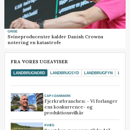
GRISE
Svineproducenter kalder Danish Crowns
notering en katastrofe
FRA VORES UGEAVISER
LANDBRUGNORD
LANDBRUGSYD
LANDBRUGFYN
LAND
CAP-I-DANMARK
Fjerkræbranchen: - Vi forlanger
ens konkurrence- og
produktionsvilkår
KVÆG