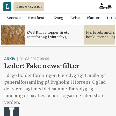
Læs e-avisen
LOGIN
MENU
Seneste
Mest læste
Kvæg
Grise
Planter
Mask
KWS Rallys topper årets
Fjerkræbranchen:
sortsforsøg i vinterbyg
konkurrence- og
ARKIV
01-03-2017 08:09
Leder: Fake news-filter
I dage holder foreningen Bæredygtigt Landbrug
generalforsamling på Bygholm i Horsens. Og lad
det være sagt med det samme. Bæredygtigt
landbrug er på alles læber – også ude i den store
verden.