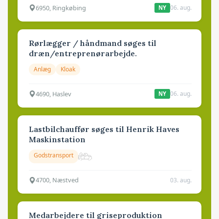
6950, Ringkøbing
06. aug.
NY
Rørlægger / håndmand søges til
dræn/entreprenørarbejde.
Anlæg
Kloak
4690, Haslev
06. aug.
NY
Lastbilchauffør søges til Henrik Haves
Maskinstation
Godstransport
4700, Næstved
03. aug.
Medarbejdere til griseproduktion