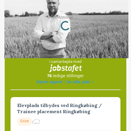
økoproduktion
Loading...
Annonce
Jobs
i samarbejde med
76
ledige stillinger
Opret agent
Se alle jobs
Elevplads tilbydes ved Ringkøbing /
Trainee placement Ringkøbing
Grise