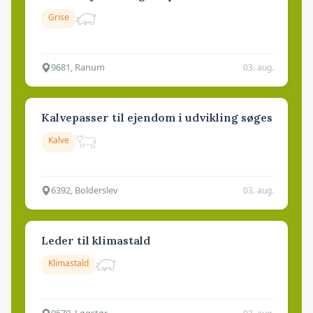
Grise
9681, Ranum
03. aug.
Kalvepasser til ejendom i udvikling søges
Kalve
6392, Bolderslev
03. aug.
Leder til klimastald
Klimastald