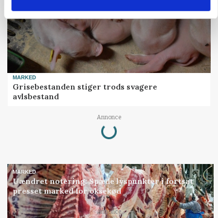
MARKED
Grisebestanden stiger trods svagere
avlsbestand
Loading...
Annonce
MARKED
Uændret notering: Spæde lyspunkter i fortsat
presset marked for oksekød
Loading...
Annonce