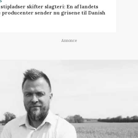
S
stipladser skifter slagteri: En af landets
e producenter sender nu grisene til Danish
Annonce