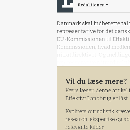
Redaktionen
Danmark skal indberette tal 
repræsentative for det dansk
EU-Kommissionen til Effekti
Kommissionen, hvad medlemssta
nitratdirektivet. Og meldinge
repræsentative.Nitratdirekti
er forpligtet til at indberet
hidrørende fra landbrugsvi
Vil du læse mere?
Kære læser, denne artikel 
Effektivt Landbrug er låst.
Kvalitetsjournalistik kræv
research, ekspertise og ad
relevante kilder.