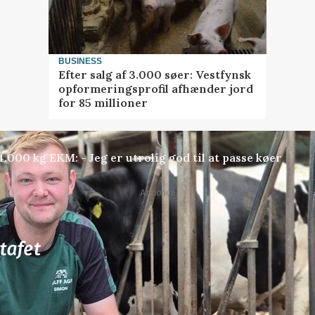
BUSINESS
Efter salg af 3.000 søer: Vestfynsk
opformeringsprofil afhænder jord
for 85 millioner
000 kg EKM: - Jeg er utrolig god til at passe køer
Annonce
81
ledige stillinger