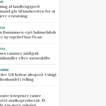
ND
ning af landbrugsjord:
and går til landsretten for at
jere erstatning
ESS
n Rasmussen-ejet halmselskab
r ny topchef hos Tican
ESS
urs rammer midtjysk
inhandler efter navneskifte
DOMME
der 128 hektar økojord: Udsigt
illionhandel i Jelling
osive kviepriser ramte
artet mælkeproducent: Ét
lg gav store udsving