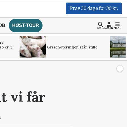
Prøv 30 dage for 30 kr.
OB
HØST-TOUR
SØG
LOGIN
MENU
 i
ab er 3
Grisenoteringen står stille
 vi får
l