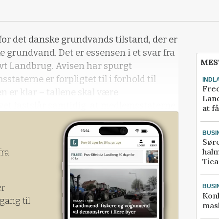
for det danske grundvands tilstand, der er
e grundvand. Det er essensen i et svar fra
MES
vt Landbrug. Avisen har spurgt
terne er forpligtet til i forhold til
INDL
Fred
n er klar – tallene skal være
Land
vet fastslår samtidig, at medlemsstaterne
at f
te omfanget af nitratforureningen i vandet
rksomh
BUSI
Sør
halm
fra
Tic
er
BUSI
Kon
gang til
mask