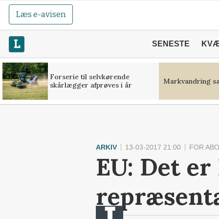
Læs e-avisen
SENESTE
KV
Forserie til selvkørende
Markvandring sæ
skårlægger afprøves i år
ARKIV
13-03-2017 21:00
FOR AB
EU: Det er
repræsenta