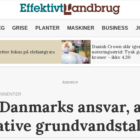
ÆG
GRISE
PLANTER
MASKINER
BUSINESS
J
Danish Crown slår igen
tter fokus på elefantgræs
noteringsstrid: Tysk g
kroner – ikke 4,30
Annonce
ONNENTER
 Danmarks ansvar, at
tive grundvandsta