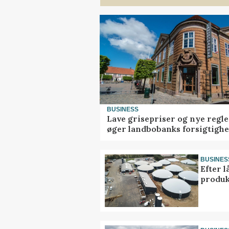
BUSINESS
Lave grisepriser og nye regle
øger landbobanks forsigtigh
BUSINES
Efter l
produk