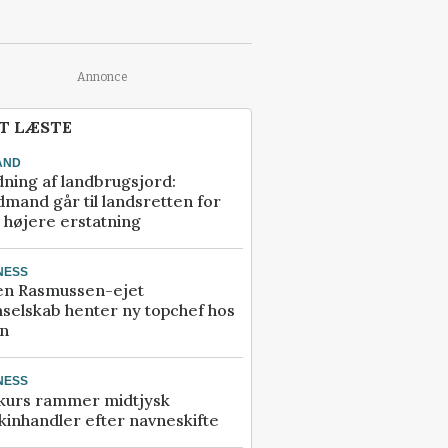
Annonce
T LÆSTE
AND
ning af landbrugsjord:
mand går til landsretten for
å højere erstatning
NESS
en Rasmussen-ejet
selskab henter ny topchef hos
an
NESS
kurs rammer midtjysk
inhandler efter navneskifte