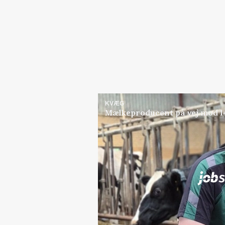
KVÆG
Mælkeproducent på vej mod 14.
Jobs
i samarbejde med