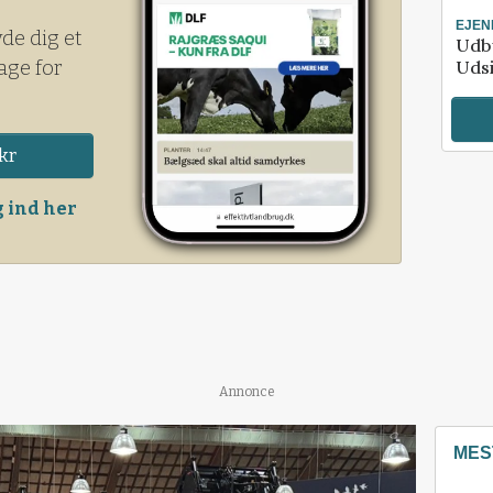
EJE
yde dig et
Udby
age for
Udsi
kr
 ind her
Annonce
MES