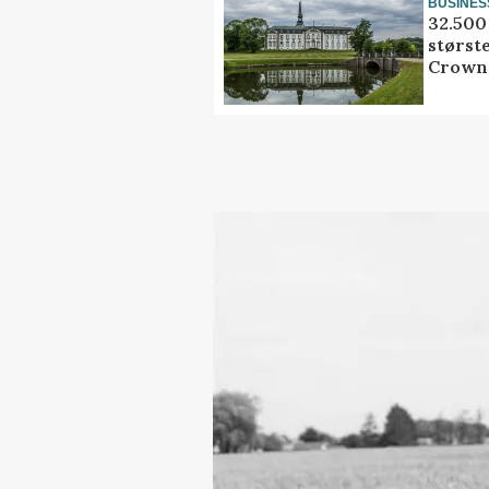
BUSINES
32.500 
størst
Crown