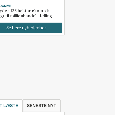
NDOMME
der 128 hektar økojord:
gt til millionhandel i Jelling
Se flere nyheder her
T LÆSTE
SENESTE NYT