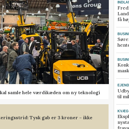
INDLA
Fred
Landm
få hø
BUSIN
Søre
hente
BUSIN
Konk
mask
EJEN
Udby
kal samle hele værdikæden om ny teknologi
til m
KVÆG
Ekspl
eringsstrid: Tysk gab er 3 kroner – ikke
nyst
frava