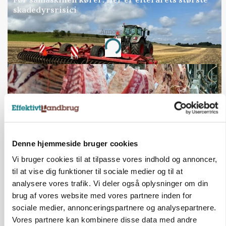
skadedyrsrisici
Annonce
Loading...
Denne hjemmeside bruger cookies
Vi bruger cookies til at tilpasse vores indhold og annoncer,
til at vise dig funktioner til sociale medier og til at
analysere vores trafik. Vi deler også oplysninger om din
MARKED
brug af vores website med vores partnere inden for
Uændret notering: Spæde lyspunkter i fortsat
presset marked for oksekød
sociale medier, annonceringspartnere og analysepartnere.
Vores partnere kan kombinere disse data med andre