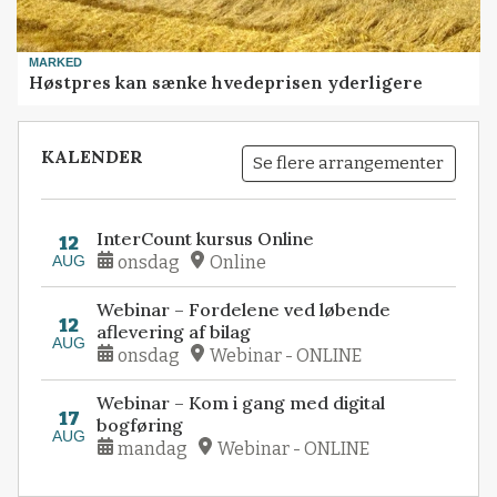
MARKED
Høstpres kan sænke hvedeprisen yderligere
KALENDER
Se flere arrangementer
InterCount kursus Online
12
AUG
onsdag
Online
Webinar – Fordelene ved løbende
12
aflevering af bilag
AUG
onsdag
Webinar - ONLINE
Webinar – Kom i gang med digital
17
bogføring
AUG
mandag
Webinar - ONLINE