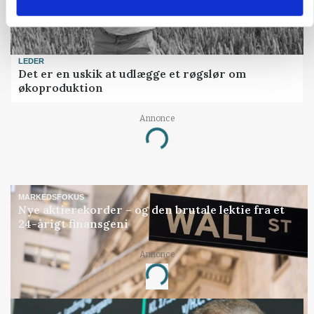
LEDER
Det er en uskik at udlægge et røgslør om
økoproduktion
Annonce
Loading...
MARKEDSFOKUS
Nye aktierekorder – og den brutale lektie fra et
24-årigt finansgeni
Annonce
Loading...