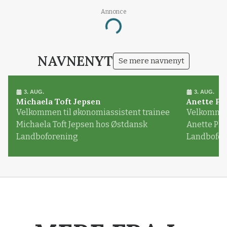
Annonce
Loading...
NAVNENYT
Se mere navnenyt
3. AUG.
3. AUG.
Michaela Toft Jepsen
Anette Pl
Velkommen til økonomiassistent trainee
Velkommen 
Michaela Toft Jepsen hos Østdansk
Anette Pl
Landboforening
Landbofor