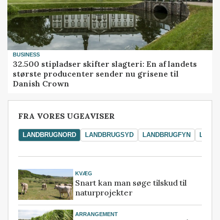
BUSINESS
32.500 stipladser skifter slagteri: En af landets
største producenter sender nu grisene til
Danish Crown
FRA VORES UGEAVISER
LANDBRUGNORD
LANDBRUGSYD
LANDBRUGFYN
LAND
KVÆG
Snart kan man søge tilskud til
naturprojekter
ARRANGEMENT