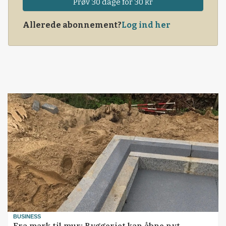
hele af bordet, og skabte smil over hele linjen.
Prøv 30 dage for 30 kr
Allerede abonnement?
Log ind her
BUSINESS
Fra mark til mur: Byggeriet kan åbne nyt