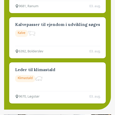
9681, Ranum
03. aug.
Kalvepasser til ejendom i udvikling søges
Kalve
6392, Bolderslev
03. aug.
Leder til klimastald
Klimastald
9670, Løgstør
03. aug.