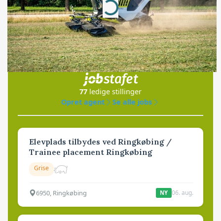
Loading...
Jobs
i samarbejde med
77
ledige stillinger
Opret agent
Se alle jobs
Elevplads tilbydes ved Ringkøbing /
Trainee placement Ringkøbing
Grise
6950, Ringkøbing
06. aug.
NY