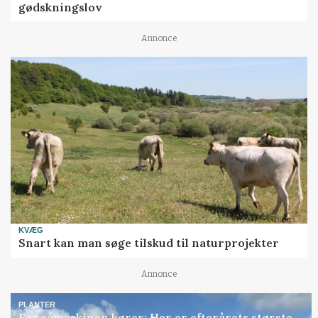
gødskningslov
Annonce
KVÆG
Snart kan man søge tilskud til naturprojekter
Annonce
PLANTER
Før såmaskinen kører: Her er efterårets største