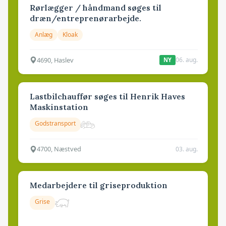
Rørlægger / håndmand søges til
dræn/entreprenørarbejde.
Anlæg
Kloak
4690, Haslev
06. aug.
NY
Lastbilchauffør søges til Henrik Haves
Maskinstation
Godstransport
4700, Næstved
03. aug.
Medarbejdere til griseproduktion
Grise