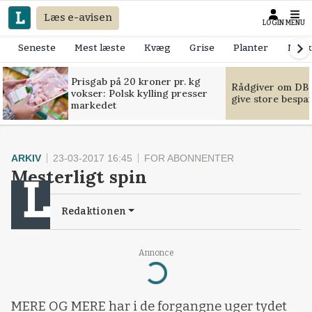
Læs e-avisen
LOGIN
MENU
Seneste
Mest læste
Kvæg
Grise
Planter
Mask
Prisgab på 20 kroner pr. kg
Rådgiver om DB-
vokser: Polsk kylling presser
give store bespa
markedet
ARKIV
23-03-2017 16:45
FOR ABONNENTER
Mesterligt spin
Redaktionen
Annonce
Loading...
MERE OG MERE har i de forgangne uger tydet