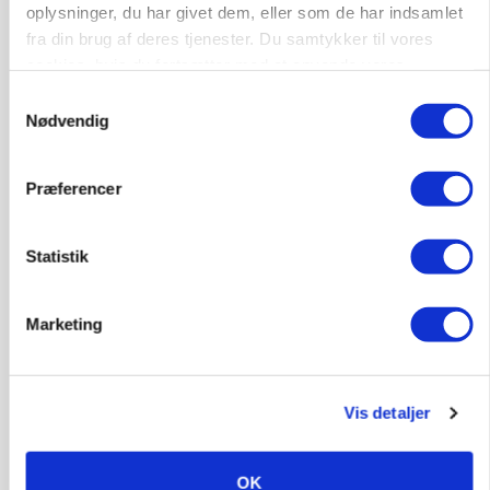
oplysninger, du har givet dem, eller som de har indsamlet
fra din brug af deres tjenester. Du samtykker til vores
cookies, hvis du fortsætter med at anvende vores
hjemmeside.
Samtykkevalg
Nødvendig
Præferencer
Statistik
ULVE
Bekræftet: Sætter droner ind mod problemulv
Marketing
Vis detaljer
OK