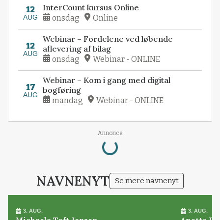
InterCount kursus Online
12
AUG
onsdag
Online
Webinar – Fordelene ved løbende
12
aflevering af bilag
AUG
onsdag
Webinar - ONLINE
Webinar – Kom i gang med digital
17
bogføring
AUG
mandag
Webinar - ONLINE
Loading...
Annonce
NAVNENYT
Se mere navnenyt
3. AUG.
3. AUG.
Michaela Toft Jepsen
Anette Pl