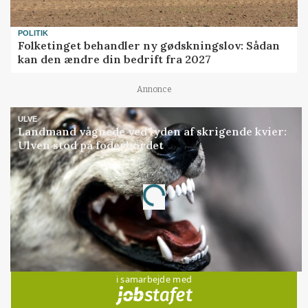
POLITIK
Folketinget behandler ny gødskningslov: Sådan
kan den ændre din bedrift fra 2027
Annonce
ULVE
Landmand vågnede ved lyden af skrigende kvier:
Ulven stod på foderbordet
Annonce
Loading...
Jobs
i samarbejde med