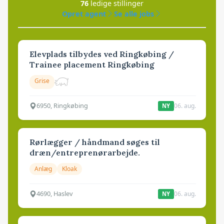
76
ledige stillinger
Opret agent
Se alle jobs
Elevplads tilbydes ved Ringkøbing /
Trainee placement Ringkøbing
Grise
6950, Ringkøbing
06. aug.
NY
Rørlægger / håndmand søges til
dræn/entreprenørarbejde.
Anlæg
Kloak
4690, Haslev
06. aug.
NY