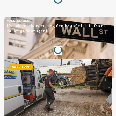
MARKEDSFOKUS
Nye aktierekorder – og den brutale lektie fra et
24-årigt finansgeni
Loading...
Annonce
HØST-TOUR