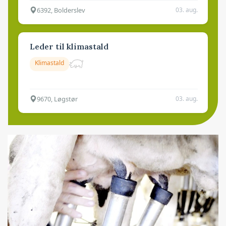
6392, Bolderslev
03. aug.
Leder til klimastald
Klimastald
9670, Løgstør
03. aug.