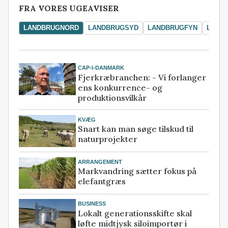
FRA VORES UGEAVISER
LANDBRUGNORD
LANDBRUGSYD
LANDBRUGFYN
LAND
CAP-I-DANMARK
Fjerkræbranchen: - Vi forlanger
ens konkurrence- og
produktionsvilkår
KVÆG
Snart kan man søge tilskud til
naturprojekter
ARRANGEMENT
Markvandring sætter fokus på
elefantgræs
BUSINESS
Lokalt generationsskifte skal
løfte midtjysk siloimportør i