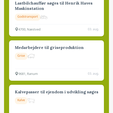
Lastbilchauffør søges til Henrik Haves
Maskinstation
Godstransport
4700, Næstved
03. aug.
Medarbejdere til griseproduktion
Grise
9681, Ranum
03. aug.
Kalvepasser til ejendom i udvikling søges
Kalve