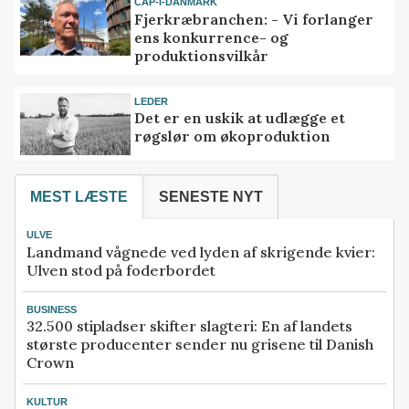
CAP-I-DANMARK
Fjerkræbranchen: - Vi forlanger
ens konkurrence- og
produktionsvilkår
LEDER
Det er en uskik at udlægge et
røgslør om økoproduktion
MEST LÆSTE
SENESTE NYT
ULVE
Landmand vågnede ved lyden af skrigende kvier:
Ulven stod på foderbordet
BUSINESS
32.500 stipladser skifter slagteri: En af landets
største producenter sender nu grisene til Danish
Crown
KULTUR