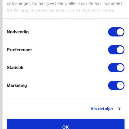
oplysninger, du har givet dem, eller som de har indsamlet
fra din brug af deres tjenester. Du samtykker til vores
cookies, hvis du fortsætter med at anvende vores
hjemmeside.
Samtykkevalg
Nødvendig
KVÆG
Snart kan man søge tilskud til naturprojekter
Præferencer
Annonce
PLANTER
Statistik
Før såmaskinen kører: Her er efterårets største
skadedyrsrisici
Loading...
Marketing
Annonce
Vis detaljer
OK