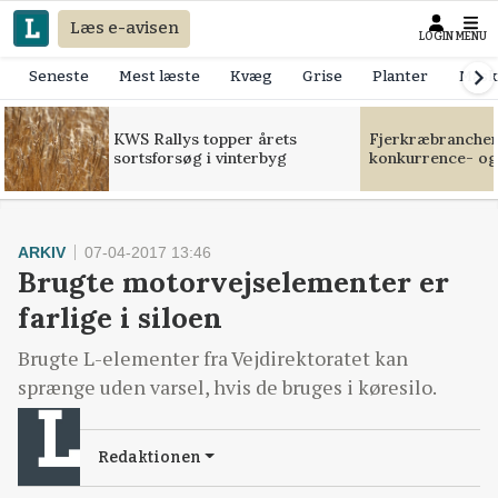
Læs e-avisen
LOGIN
MENU
Seneste
Mest læste
Kvæg
Grise
Planter
Mask
KWS Rallys topper årets
Fjerkræbranchen:
sortsforsøg i vinterbyg
konkurrence- og
ARKIV
07-04-2017 13:46
Brugte motorvejselementer er
farlige i siloen
Brugte L-elementer fra Vejdirektoratet kan
sprænge uden varsel, hvis de bruges i køresilo.
Redaktionen