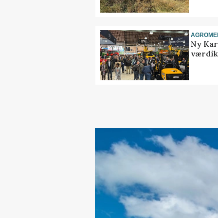
AGROME
Ny Kar
værdik