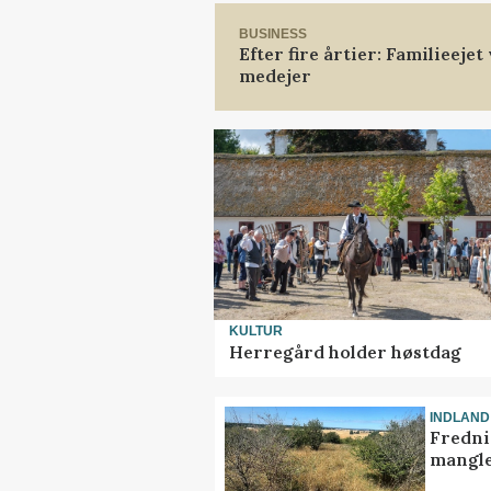
BUSINESS
Efter fire årtier: Familieeje
medejer
KULTUR
Herregård holder høstdag
INDLAND
Fredni
mangle