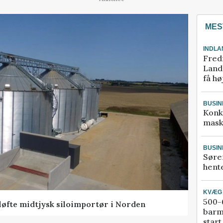
MES
INDLA
Fred
Landm
få hø
BUSIN
Konk
mask
BUSIN
Søre
hente
KVÆG
500-6
 løfte midtjysk siloimportør i Norden
barm
start