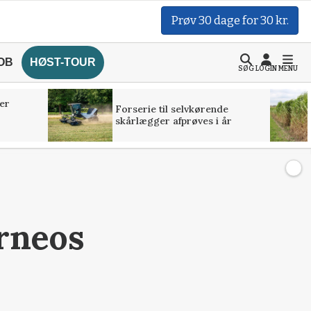
Prøv 30 dage for 30 kr.
OB
HØST-TOUR
SØG
LOGIN
MENU
er
Forserie til selvkørende
skårlægger afprøves i år
rneos