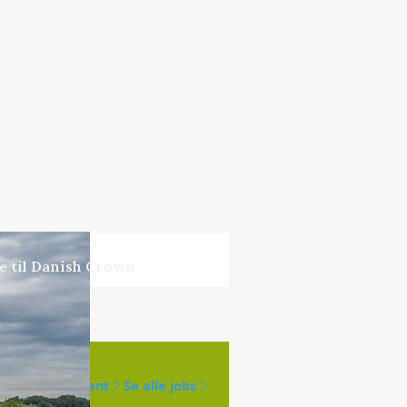
ne til Danish Crown
Opret agent
Se alle jobs