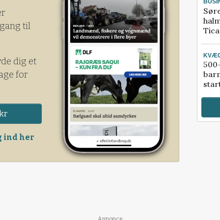
BUSI
Sør
er
halm
gang til
Tic
KVÆ
yde dig et
500-
age for
bar
star
kr
 ind her
Annonce