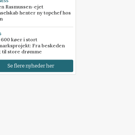
NESS
en Rasmussen-ejet
selskab henter ny topchef hos
an
G
600 køer i stort
marksprojekt: Fra beskeden
t til store drømme
Se flere nyheder her