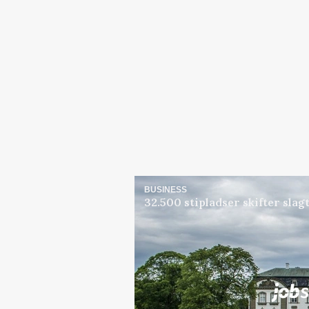
BUSINESS
32.500 stipladser skifter sla
Jobs
i samarbejde med