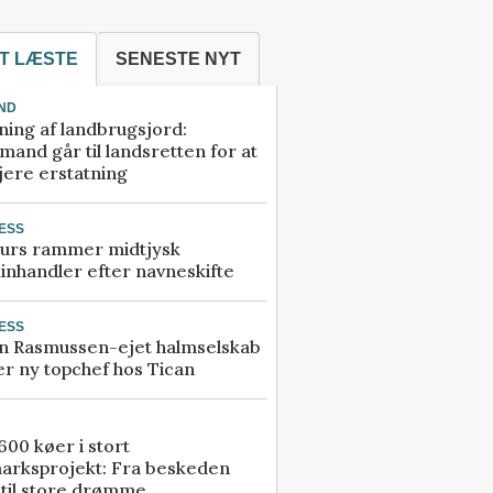
T LÆSTE
SENESTE NYT
ND
ning af landbrugsjord:
and går til landsretten for at
jere erstatning
ESS
urs rammer midtjysk
inhandler efter navneskifte
ESS
n Rasmussen-ejet halmselskab
r ny topchef hos Tican
00 køer i stort
arksprojekt: Fra beskeden
 til store drømme