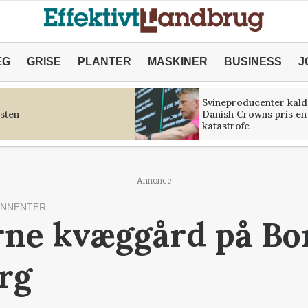
ÆG
GRISE
PLANTER
MASKINER
BUSINESS
J
Svineproducenter kald
sten
Danish Crowns pris en
katastrofe
Annonce
ONNENTER
ne kvæggård på Bo
erg