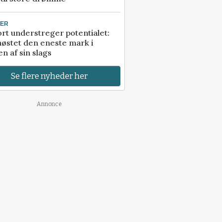
TER
rt understreger potentialet:
høstet den eneste mark i
n af sin slags
Se flere nyheder her
Annonce