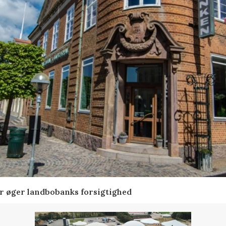
er øger landbobanks forsigtighed