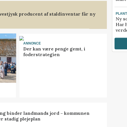
t vestjysk producent af staldinventar får ny
PLAN
Ny so
Har 
verde
ANNONCE
Der kan være penge gemt, i
foderstrategien
ng binder landmands jord – kommunen
r stadig plejeplan