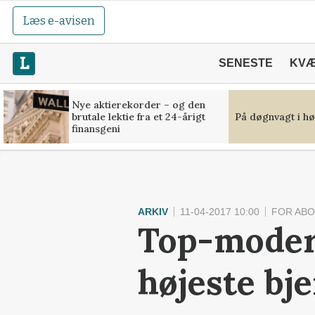
Læs e-avisen
SENESTE
KV
Nye aktierekorder – og den
brutale lektie fra et 24-årigt
På døgnvagt i hø
finansgeni
ARKIV
11-04-2017 10:00
FOR AB
Top-moder
højeste bj