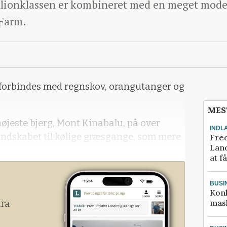
illionklassen er kombineret med en meget mo
 Farm.
t forbindes med regnskov, orangutanger og
MES
øjeste bjerg, Mont Kinabalu, på over
INDL
landskabet til kølige græsgange, som mere
Fred
Land
at f
oderne kvægbedrift, Desa Dairy Farm, der
BUSI
frem for både lokale mælkeproducenter og
Kon
boere.
mask
fra