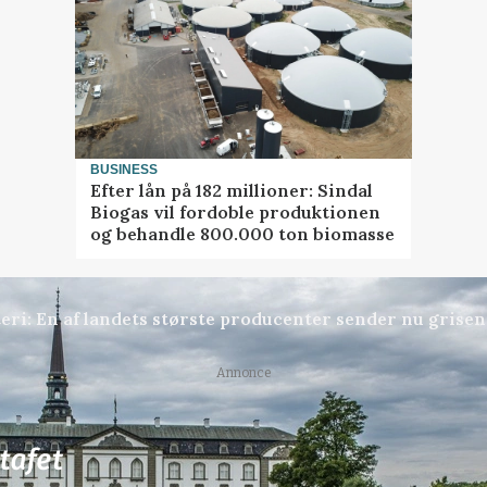
BUSINESS
Efter lån på 182 millioner: Sindal
Biogas vil fordoble produktionen
og behandle 800.000 ton biomasse
gteri: En af landets største producenter sender nu grise
Annonce
81
ledige stillinger