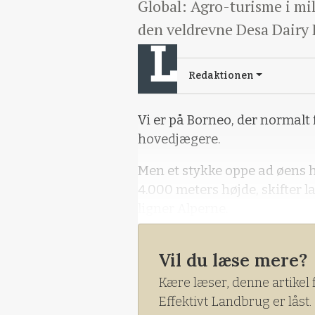
Global: Agro-turisme i m
den veldrevne Desa Dairy
Redaktionen
Vi er på Borneo, der normal
hovedjægere.
Men et stykke oppe ad øens h
4.000 meters højde, skifter 
ligner Alperne.
Her ligger en usædvanligt m
Vil du læse mere?
gerne viser sin produktion 
et stort og stigende antal by
Kære læser, denne artikel 
Effektivt Landbrug er låst.