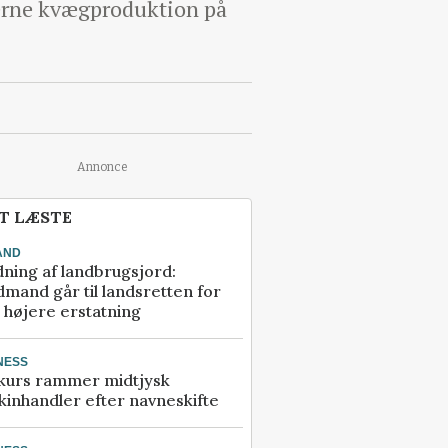
derne kvægproduktion på
Annonce
T LÆSTE
AND
ning af landbrugsjord:
mand går til landsretten for
å højere erstatning
NESS
kurs rammer midtjysk
inhandler efter navneskifte