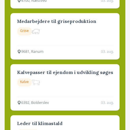
4700, Næstved
03. aug.
Medarbejdere til griseproduktion
Grise
9681, Ranum
03. aug.
Kalvepasser til ejendom i udvikling søges
Kalve
6392, Bolderslev
03. aug.
Leder til klimastald