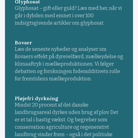
Glyphosat
Glyphosat – gift eller guld? Læs med her, når vi
går i dybden med emnet i over 100
indsigtsgivende artikler om glyphosat.
Bovaer
Læs de seneste nyheder og analyser om
Bovaers effekt på dyrevelfærd, mælkeydelse og
klimaaftryk i mælkeproduktionen. Vi følger
debatten og forskningen foderadditivets rolle
for fremtidens mælkeproduktion.
Pløjefri dyrkning
Mindst 20 procent af det danske
landbrugsareal dyrkes uden brug af plov. Det
er et tal i hastig vækst. Og begreber som
conservation agriculture og regenerativt
landbrug vinder frem – også i det politiske