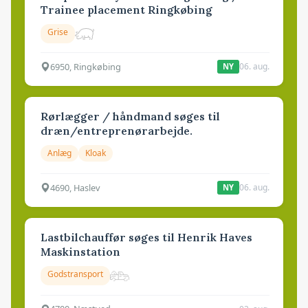
Trainee placement Ringkøbing
Grise
6950, Ringkøbing
06. aug.
NY
Rørlægger / håndmand søges til
dræn/entreprenørarbejde.
Anlæg
Kloak
4690, Haslev
06. aug.
NY
Lastbilchauffør søges til Henrik Haves
Maskinstation
Godstransport