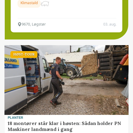
Klimastald
9670, Løgstør
03. aug.
HØST-TOUR
PLANTER
18 montører står klar i høsten: Sådan holder PN
Maskiner landmænd i gang