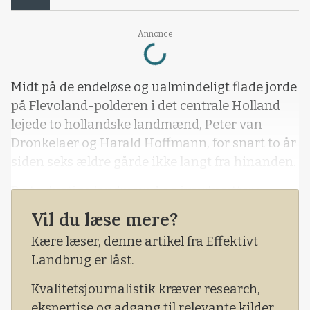
Loading...
Annonce
Midt på de endeløse og ualmindeligt flade jorde
på Flevoland-polderen i det centrale Holland
lejede to hollandske landmænd, Peter van
Dronkelaer og Harald Hoffmann, for snart to år
siden seks ældre gårde ikke langt fra hinanden.
De to dygtige landmænd og iværksættere
havde den idé, at de ville starte en helt ny
Vil du læse mere?
produktion af mærkevare-mælk til de
Kære læser, denne artikel fra Effektivt
krævende hollandske forbrugere.
Landbrug er låst.
Kvalitetsjournalistik kræver research,
ekspertise og adgang til relevante kilder.