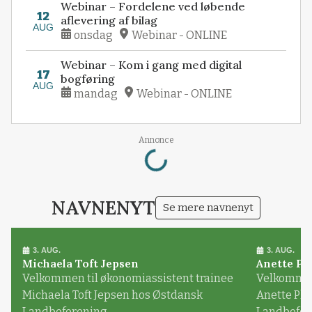
Webinar – Fordelene ved løbende
12
aflevering af bilag
AUG
onsdag
Webinar - ONLINE
Webinar – Kom i gang med digital
17
bogføring
AUG
mandag
Webinar - ONLINE
Loading...
Annonce
NAVNENYT
Se mere navnenyt
3. AUG.
3. AUG.
Michaela Toft Jepsen
Anette Pl
Velkommen til økonomiassistent trainee
Velkommen 
Michaela Toft Jepsen hos Østdansk
Anette Pl
Landboforening
Landbofor