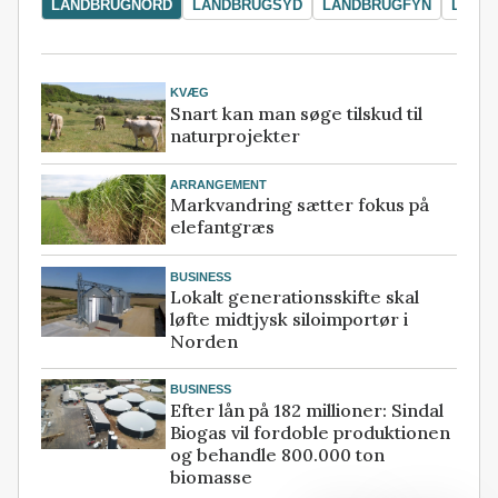
LANDBRUGNORD
LANDBRUGSYD
LANDBRUGFYN
LAND
KVÆG
Snart kan man søge tilskud til
naturprojekter
ARRANGEMENT
Markvandring sætter fokus på
elefantgræs
BUSINESS
Lokalt generationsskifte skal
løfte midtjysk siloimportør i
Norden
BUSINESS
Efter lån på 182 millioner: Sindal
Biogas vil fordoble produktionen
og behandle 800.000 ton
biomasse