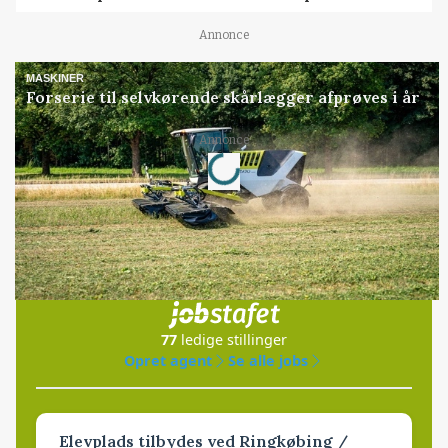
Annonce
MASKINER
Forserie til selvkørende skårlægger afprøves i år
Loading...
Annonce
Jobs
i samarbejde med
77
ledige stillinger
Opret agent
Se alle jobs
Elevplads tilbydes ved Ringkøbing /