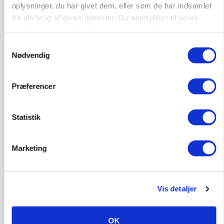
oplysninger, du har givet dem, eller som de har indsamlet
fra din brug af deres tjenester. Du samtykker til vores
cookies, hvis du fortsætter med at anvende vores
MARKED
hjemmeside.
Samtykkevalg
Uændret notering: Spæde lyspunkter i fortsat
Nødvendig
presset marked for oksekød
Præferencer
Statistik
Marketing
Vis detaljer
ULVE
Bekræftet: Sætter droner ind mod problemulv
OK