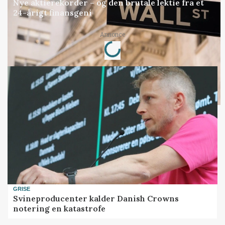
Nye aktierekorder – og den brutale lektie fra et
24-årigt finansgeni
Loading...
Annonce
GRISE
Svineproducenter kalder Danish Crowns
notering en katastrofe