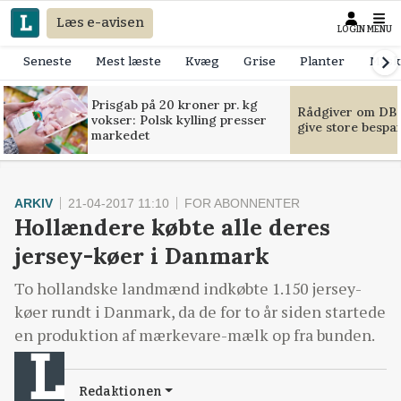
Læs e-avisen
LOGIN
MENU
Seneste
Mest læste
Kvæg
Grise
Planter
Mask
Prisgab på 20 kroner pr. kg
Rådgiver om DB-
vokser: Polsk kylling presser
give store bespa
markedet
ARKIV
21-04-2017 11:10
FOR ABONNENTER
Hollændere købte alle deres
jersey-køer i Danmark
To hollandske landmænd indkøbte 1.150 jersey-
køer rundt i Danmark, da de for to år siden startede
en produktion af mærkevare-mælk op fra bunden.
Redaktionen