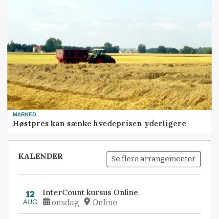
MARKED
Høstpres kan sænke hvedeprisen yderligere
KALENDER
Se flere arrangementer
InterCount kursus Online
12
AUG
onsdag
Online