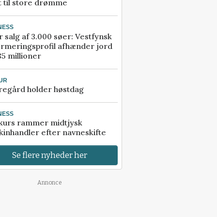
t til store drømme
NESS
r salg af 3.000 søer: Vestfynsk
rmeringsprofil afhænder jord
85 millioner
UR
regård holder høstdag
NESS
kurs rammer midtjysk
inhandler efter navneskifte
Se flere nyheder her
Annonce