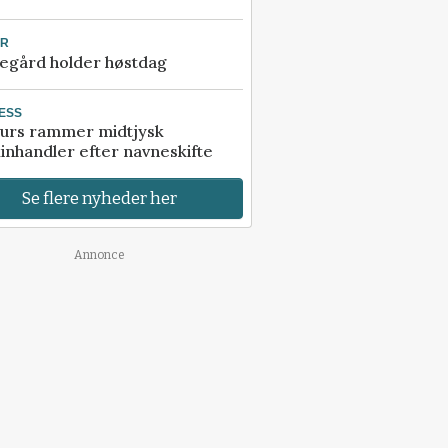
UR
egård holder høstdag
ESS
urs rammer midtjysk
inhandler efter navneskifte
Se flere nyheder her
Annonce