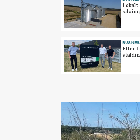
Lokalt 
siloim
BUSINES
Efter f
staldi