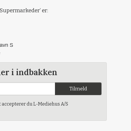
’Supermarkeder’ er:
havn S
e
der i indbakken
Tilmeld
t accepterer du L-Mediehus A/S