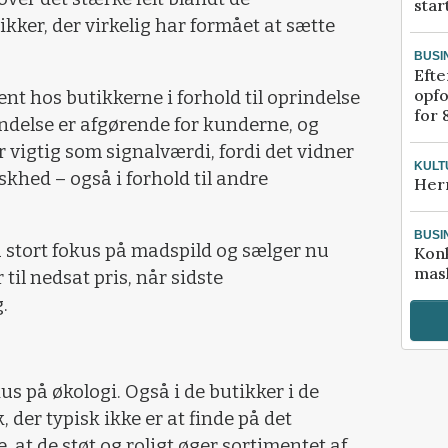
star
kker, der virkelig har formået at sætte
BUSI
Efte
opfo
ent hos butikkerne i forhold til oprindelse
for 
ndelse er afgørende for kunderne, og
 vigtig som signalværdi, fordi det vidner
KULT
skhed – også i forhold til andre
Her
BUSI
stort fokus på madspild og sælger nu
Kon
mask
 til nedsat pris, når sidste
.
kus på økologi. Også i de butikker i de
der typisk ikke er at finde på det
, at de støt og roligt øger sortimentet af