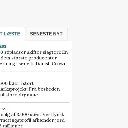
T LÆSTE
SENESTE NYT
ESS
0 stipladser skifter slagteri: En
ndets største producenter
r nu grisene til Danish Crown
00 køer i stort
arksprojekt: Fra beskeden
 til store drømme
ESS
 salg af 3.000 søer: Vestfynsk
rmeringsprofil afhænder jord
5 millioner