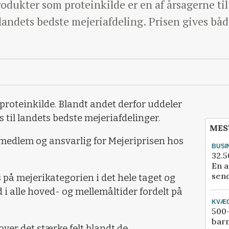
produkter som proteinkilde er en af årsagerne t
 landets bedste mejeriafdeling. Prisen gives båd
proteinkilde. Blandt andet derfor uddeler
 til landets bedste mejeriafdelinger.
MES
ymedlem og ansvarlig for Mejeriprisen hos
BUSI
32.5
En a
send
s på mejerikategorien i det hele taget og
d i alle hoved- og mellemåltider fordelt på
KVÆ
500-
bar
ver det stærke felt blandt de