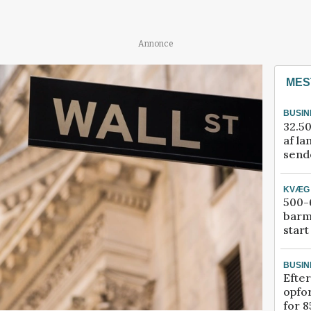
Annonce
MES
BUSIN
32.50
af la
sende
KVÆG
500-6
barm
start
BUSIN
Efter
opfo
for 8