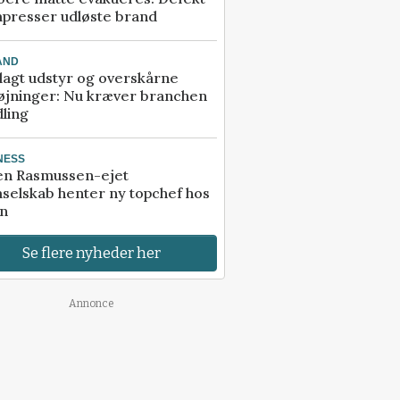
presser udløste brand
AND
agt udstyr og overskårne
øjninger: Nu kræver branchen
ling
NESS
en Rasmussen-ejet
selskab henter ny topchef hos
an
Se flere nyheder her
Annonce