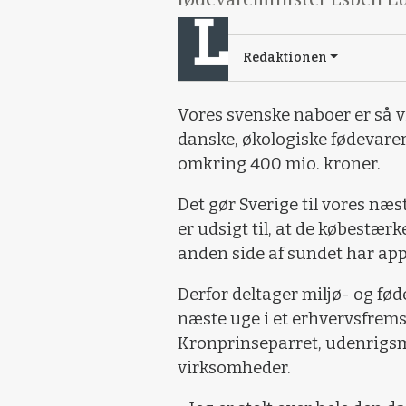
Redaktionen
Vores svenske naboer er så v
danske, økologiske fødevarer
omkring 400 mio. kroner.
Det gør Sverige til vores næs
er udsigt til, at de købestær
anden side af sundet har app
Derfor deltager miljø- og fø
næste uge i et erhvervsfre
Kronprinseparret, udenrigs
virksomheder.