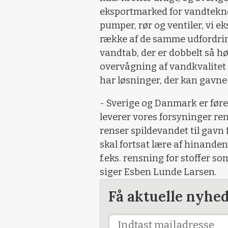
eksportmarked for vandtekno
pumper, rør og ventiler, vi e
række af de samme udfordri
vandtab, der er dobbelt så h
overvågning af vandkvalitet
har løsninger, der kan gavne
- Sverige og Danmark er før
leverer vores forsyninger ren
renser spildevandet til gavn
skal fortsat lære af hinande
f.eks. rensning for stoffer s
siger Esben Lunde Larsen.
Få aktuelle nyhe