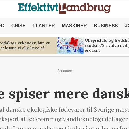
ÆG
GRISE
PLANTER
MASKINER
BUSINESS
J
Olieprisfald og fredsh
predaktør erkender, hun er
sender F5-renten ned 
et kunne vi alle lære af
procent
Annonce
 spiser mere dansk
 af danske økologiske fødevarer til Sverige næs
eksport af fødevarer og vandteknologi deltager
nde Larsen mandag og tirsdag i et erhvervsfre