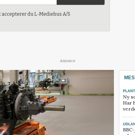
t accepterer du L-Mediehus A/S
Annonce
MES
PLAN
Ny so
Har 
verde
UDLA
BBC-j