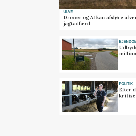
ULVE
Droner og AI kan afsløre ulve
jagtadfærd
EJENDO
Udbyde
million
POLITIK
Efter 
kritis