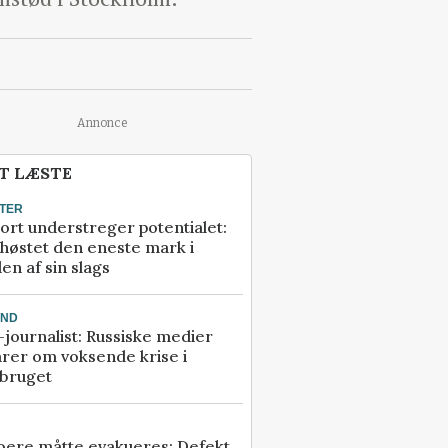
Annonce
T LÆSTE
TER
ort understreger potentialet:
høstet den eneste mark i
en af sin slags
AND
journalist: Russiske medier
rer om voksende krise i
dbruget
ere måtte evakueres: Defekt