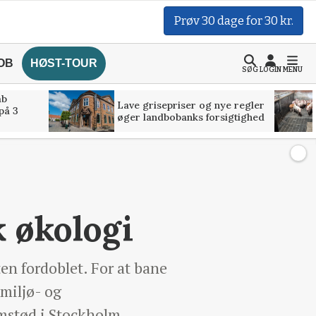
Prøv 30 dage for 30 kr.
OB
HØST-TOUR
SØG
LOGIN
MENU
åb
Lave grisepriser og nye regler
på 3
øger landbobanks forsigtighed
 økologi
ten fordoblet. For at bane
 miljø- og
mstød i Stockholm.