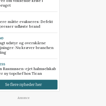
rer om voksende krise i
bruget
ere måtte evakueres: Defekt
presser udløste brand
ND
agt udstyr og overskårne
øjninger: Nu kræver branchen
ling
ESS
n Rasmussen-ejet halmselskab
r ny topchef hos Tican
Se flere nyheder her
Annonce