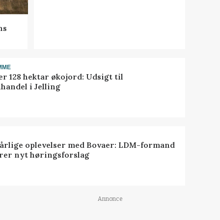
ns
MME
r 128 hektar økojord: Udsigt til
handel i Jelling
dårlige oplevelser med Bovaer: LDM-formand
erer nyt høringsforslag
Annonce