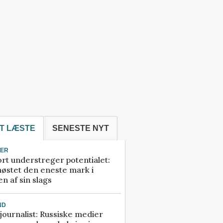
T LÆSTE
SENESTE NYT
TER
rt understreger potentialet:
høstet den eneste mark i
n af sin slags
ND
ournalist: Russiske medier