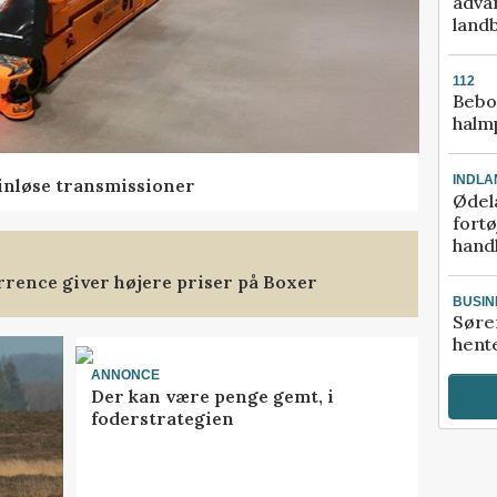
adva
land
112
Bebo
halm
INDLA
rinløse transmissioner
Ødel
fort
hand
rence giver højere priser på Boxer
BUSIN
Søre
hente
ANNONCE
Der kan være penge gemt, i
foderstrategien