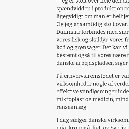
- Jeg er stolt over hele den
spændvidden i produktionen,
ligegyldigt om man er helhjer
Og jeg er samtidig stolt over
Danmark forbindes med sikre
vores fisk og skaldyr, vores f
kød og grønsager. Det kan vi
bestemt også til vores nære n
danske arbejdspladser, sige
På erhvervsfremstødet er van
virksomheder nogle af verden
effektive vandløsninger inde
mikroplast og medicin, mind
renseanlæg.
I dag sælger danske virksomh
mia. kroner årligt, og Sver