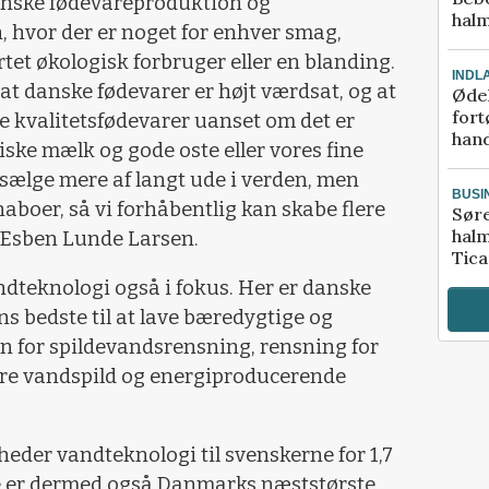
 danske fødevareproduktion og
halm
 hvor der er noget for enhver smag,
tet økologisk forbruger eller en blanding.
INDL
, at danske fødevarer er højt værdsat, og at
Ødel
fort
 kvalitetsfødevarer uanset om det er
hand
riske mælk og gode oste eller vores fine
 sælge mere af langt ude i verden, men
BUSI
aboer, så vi forhåbentlig kan skabe flere
Sør
halm
r Esben Lunde Larsen.
Tic
dteknologi også i fokus. Her er danske
s bedste til at lave bæredygtige og
n for spildevandsrensning, rensning for
re vandspild og energiproducerende
eder vandteknologi til svenskerne for 1,7
ige er dermed også Danmarks næststørste