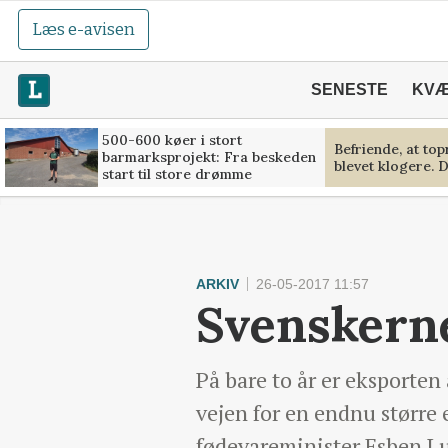
Læs e-avisen
SENESTE
KV
500-600 køer i stort
Befriende, at to
barmarksprojekt: Fra beskeden
blevet klogere. D
start til store drømme
ARKIV
26-05-2017 11:57
Svenskerne
På bare to år er eksporten
vejen for en endnu større 
fødevareminister Esben Lu