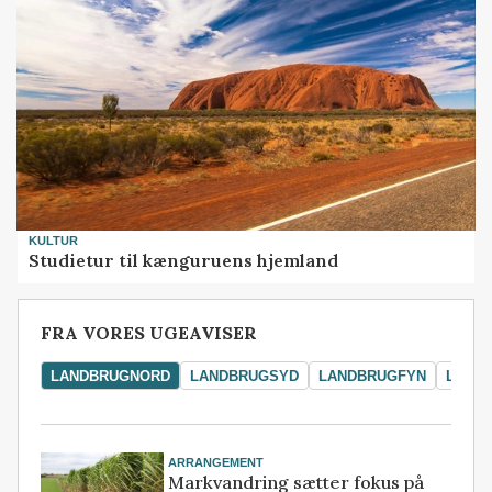
KULTUR
Studietur til kænguruens hjemland
FRA VORES UGEAVISER
LANDBRUGNORD
LANDBRUGSYD
LANDBRUGFYN
LAND
ARRANGEMENT
Markvandring sætter fokus på