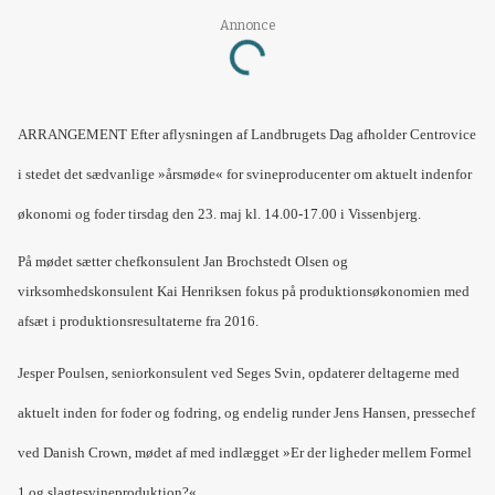
Annonce
Loading...
ARRANGEMENT Efter aflysningen af Landbrugets Dag afholder Centrovice
i stedet det sædvanlige »årsmøde« for svineproducenter om aktuelt indenfor
økonomi og foder tirsdag den 23. maj kl. 14.00-17.00 i Vissenbjerg.
På mødet sætter chefkonsulent Jan Brochstedt Olsen og
virksomhedskonsulent Kai Henriksen fokus på produktionsøkonomien med
afsæt i produktionsresultaterne fra 2016.
Jesper Poulsen, seniorkonsulent ved Seges Svin, opdaterer deltagerne med
aktuelt inden for foder og fodring, og endelig runder Jens Hansen, pressechef
ved Danish Crown, mødet af med indlægget »Er der ligheder mellem Formel
1 og slagtesvineproduktion?«.