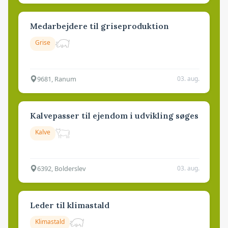
Medarbejdere til griseproduktion
Grise
9681, Ranum
03. aug.
Kalvepasser til ejendom i udvikling søges
Kalve
6392, Bolderslev
03. aug.
Leder til klimastald
Klimastald