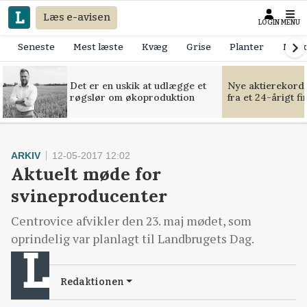
Læs e-avisen
LOGIN
MENU
Seneste
Mest læste
Kvæg
Grise
Planter
Mask
Det er en uskik at udlægge et
Nye aktierekorde
røgslør om økoproduktion
fra et 24-årigt f
ARKIV
12-05-2017 12:02
Aktuelt møde for
svineproducenter
Centrovice afvikler den 23. maj mødet, som
oprindelig var planlagt til Landbrugets Dag.
Redaktionen