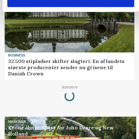
BUSINESS
32.500 stipladser skifter slagteri: En af landets
største producenter sender nu grisene til
Danish Crown
Loading...
Annonce
MASKINER
Krone åbner XDisc for John Deere og New
Holland