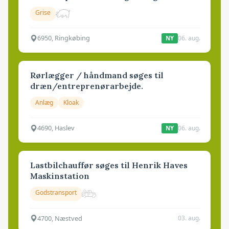
Grise
6950, Ringkøbing
06. aug.
NY
Rørlægger / håndmand søges til
dræn/entreprenørarbejde.
Anlæg
Kloak
4690, Haslev
06. aug.
NY
Lastbilchauffør søges til Henrik Haves
Maskinstation
Godstransport
4700, Næstved
03. aug.