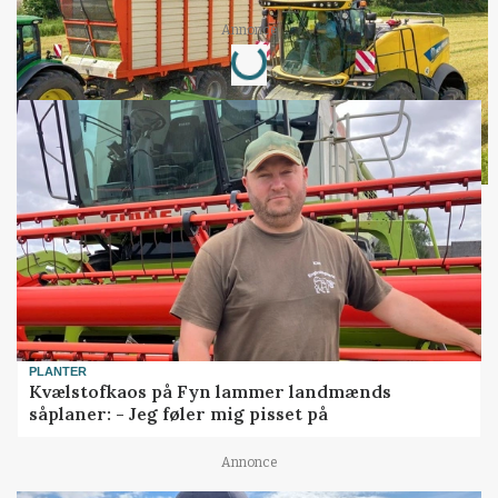
Loading...
Annonce
PLANTER
Kvælstofkaos på Fyn lammer landmænds
såplaner: - Jeg føler mig pisset på
Annonce