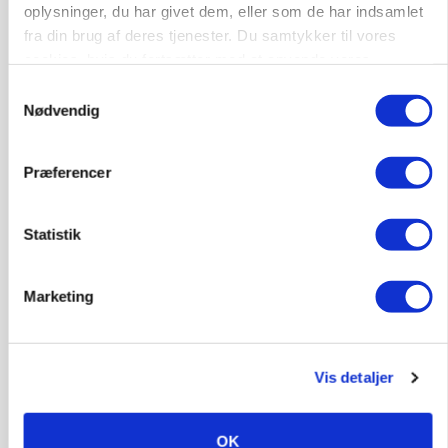
oplysninger, du har givet dem, eller som de har indsamlet
fra din brug af deres tjenester. Du samtykker til vores
ARRANGEMENT
Markvandring sætter fokus på elefantgræs
cookies, hvis du fortsætter med at anvende vores
hjemmeside.
Samtykkevalg
Nødvendig
Præferencer
Statistik
Marketing
MARKED
Grisenoteringen står stille
Vis detaljer
OK