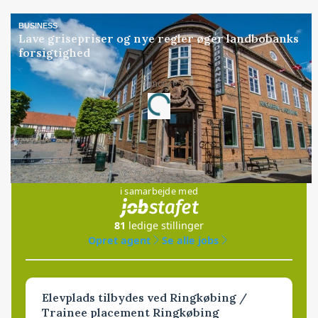
BUSINESS
Lave grisepriser og nye regler øger landbobanks
forsigtighed
Annonce
Loading...
Jobs
i samarbejde med
81
ledige stillinger
Opret agent
Se alle jobs
Elevplads tilbydes ved Ringkøbing /
Trainee placement Ringkøbing