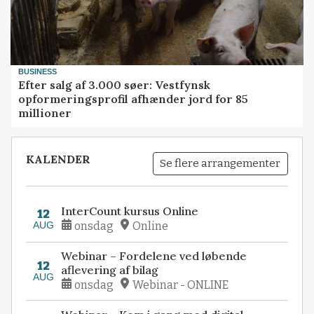
BUSINESS
Efter salg af 3.000 søer: Vestfynsk
opformeringsprofil afhænder jord for 85
millioner
KALENDER
Se flere arrangementer
InterCount kursus Online
12
AUG
onsdag
Online
Webinar – Fordelene ved løbende
12
aflevering af bilag
AUG
onsdag
Webinar - ONLINE