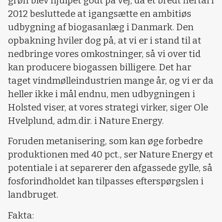
grøn blev hjulpet godt på vej, da et bredt flertal i
2012 besluttede at igangsætte en ambitiøs
udbygning af biogasanlæg i Danmark. Den
opbakning hviler dog på, at vi er i stand til at
nedbringe vores omkostninger, så vi over tid
kan producere biogassen billigere. Det har
taget vindmølleindustrien mange år, og vi er da
heller ikke i mål endnu, men udbygningen i
Holsted viser, at vores strategi virker, siger Ole
Hvelplund, adm.dir. i Nature Energy.
Foruden metanisering, som kan øge forbedre
produktionen med 40 pct., ser Nature Energy et
potentiale i at separerer den afgassede gylle, så
fosforindholdet kan tilpasses efterspørgslen i
landbruget.
Fakta: