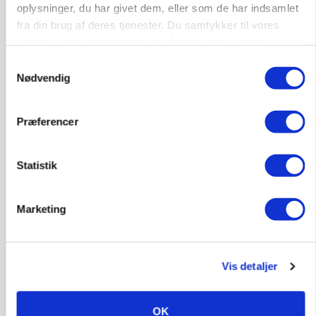
oplysninger, du har givet dem, eller som de har indsamlet
fra din brug af deres tjenester. Du samtykker til vores
cookies, hvis du fortsætter med at anvende vores
hjemmeside.
Samtykkevalg
Nødvendig
Præferencer
MARKEDSFOKUS
Nye aktierekorder – og den brutale lektie fra et
24-årigt finansgeni
Statistik
HØST-TOUR
Marketing
Vis detaljer
OK