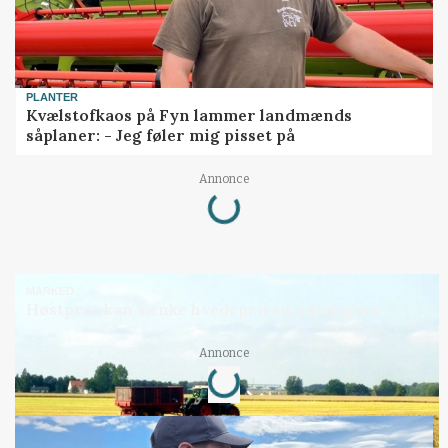
PLANTER
Kvælstofkaos på Fyn lammer landmænds
såplaner: - Jeg føler mig pisset på
Loading...
Annonce
MARKED
Høstpres kan sænke hvedeprisen yderligere
Loading...
Annonce