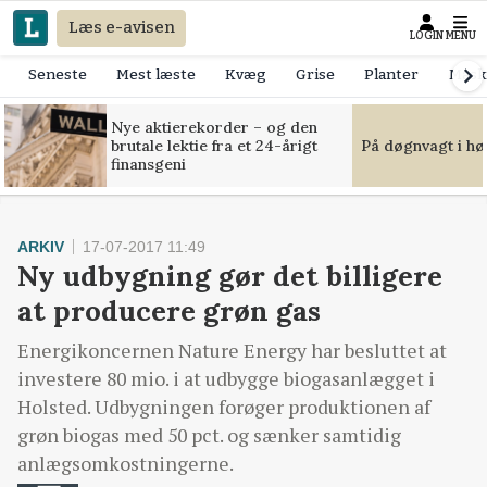
Læs e-avisen
LOGIN
MENU
Seneste
Mest læste
Kvæg
Grise
Planter
Mask
Nye aktierekorder – og den
brutale lektie fra et 24-årigt
På døgnvagt i hø
finansgeni
ARKIV
17-07-2017 11:49
Ny udbygning gør det billigere
at producere grøn gas
Energikoncernen Nature Energy har besluttet at
investere 80 mio. i at udbygge biogasanlægget i
Holsted. Udbygningen forøger produktionen af
grøn biogas med 50 pct. og sænker samtidig
anlægsomkostningerne.