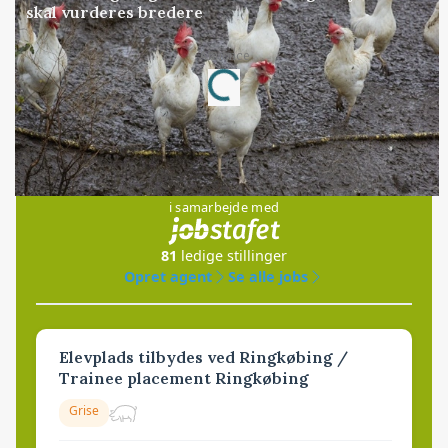
skal vurderes bredere
Annonce
Loading...
Jobs
i samarbejde med
81
ledige stillinger
Opret agent
Se alle jobs
Elevplads tilbydes ved Ringkøbing /
Trainee placement Ringkøbing
Grise