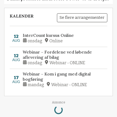
KALENDER
Se flere arrangementer
InterCount kursus Online
12
AUG
onsdag
Online
Webinar – Fordelene ved løbende
12
aflevering af bilag
AUG
onsdag
Webinar - ONLINE
Webinar – Kom i gang med digital
17
bogføring
AUG
mandag
Webinar - ONLINE
Loading...
Annonce