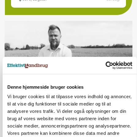
Denne hjemmeside bruger cookies
LEDER
Vi bruger cookies til at tilpasse vores indhold og annoncer,
Befriende, at topredaktør erkender, hun er
til at vise dig funktioner til sociale medier og til at
blevet klogere. Det kunne vi alle lære af
analysere vores trafik. Vi deler også oplysninger om din
brug af vores website med vores partnere inden for
sociale medier, annonceringspartnere og analysepartnere.
Vores partnere kan kombinere disse data med andre