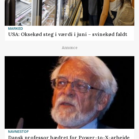
MARKED
USA: Oksekød steg i værdi i juni – svinekød faldt
Annonce
NAVNESTOF
Dansk professor hædret for Power-to-X-arbejde