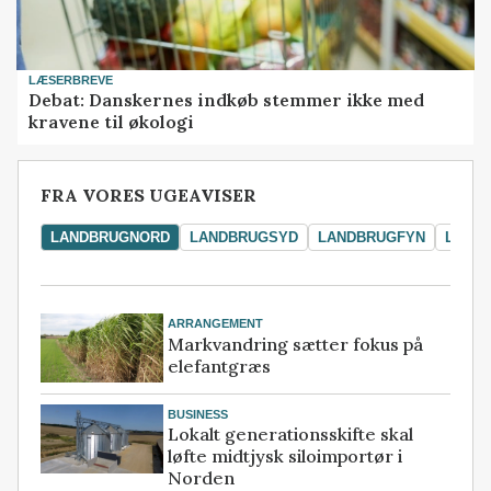
LÆSERBREVE
Debat: Danskernes indkøb stemmer ikke med
kravene til økologi
FRA VORES UGEAVISER
LANDBRUGNORD
LANDBRUGSYD
LANDBRUGFYN
LAND
ARRANGEMENT
Markvandring sætter fokus på
elefantgræs
BUSINESS
Lokalt generationsskifte skal
løfte midtjysk siloimportør i
Norden