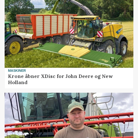
MASKINER
Krone åbner XDisc for John Deere og New
Holland