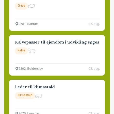
Grise
9681, Ranum
03. aug.
Kalvepasser til ejendom i udvikling søges
Kalve
6392, Bolderslev
03. aug.
Leder til klimastald
Klimastald
9670, Løgstør
03. aug.