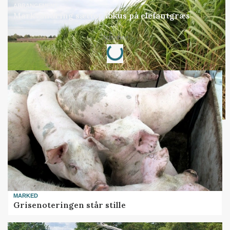
ARRANGEMENT
Markvandring sætter fokus på elefantgræs
Loading...
Annonce
MARKED
Grisenoteringen står stille