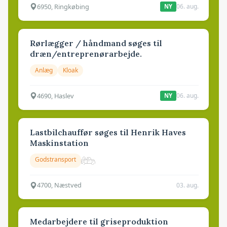
6950, Ringkøbing
06. aug.
NY
Rørlægger / håndmand søges til
dræn/entreprenørarbejde.
Anlæg
Kloak
4690, Haslev
06. aug.
NY
Lastbilchauffør søges til Henrik Haves
Maskinstation
Godstransport
4700, Næstved
03. aug.
Medarbejdere til griseproduktion