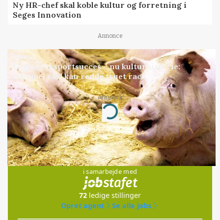
Ny HR-chef skal koble kultur og forretning i
Seges Innovation
Annonce
GRISE
Engang eksportsucces – nu kulturhistorie:
Gammel sæd kan redde truet race
Annonce
Loading...
Jobs
i samarbejde med
72
ledige stillinger
Opret agent
Se alle jobs