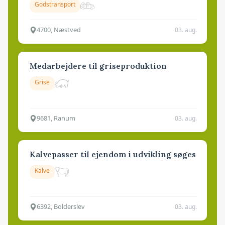
Godstransport
4700, Næstved
03. aug.
Medarbejdere til griseproduktion
Grise
9681, Ranum
03. aug.
Kalvepasser til ejendom i udvikling søges
Kalve
6392, Bolderslev
03. aug.