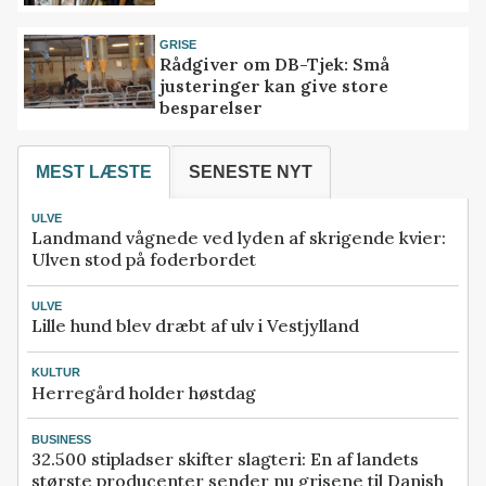
GRISE
Rådgiver om DB-Tjek: Små
justeringer kan give store
besparelser
MEST LÆSTE
SENESTE NYT
ULVE
Landmand vågnede ved lyden af skrigende kvier:
Ulven stod på foderbordet
ULVE
Lille hund blev dræbt af ulv i Vestjylland
KULTUR
Herregård holder høstdag
BUSINESS
32.500 stipladser skifter slagteri: En af landets
største producenter sender nu grisene til Danish