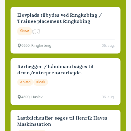
Elevplads tilbydes ved Ringkøbing /
Trainee placement Ringkøbing
Grise
6950, Ringkøbing
06. aug.
Rørlægger / håndmand søges til
dræn/entreprenørarbejde.
Anlæg
Kloak
4690, Haslev
06. aug.
Lastbilchauffør søges til Henrik Haves
Maskinstation