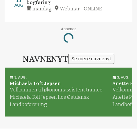
17
bogføring
AUG
mandag
Webinar - ONLINE
Annonce
Loading...
NAVNENYT
Se mere navnenyt
3. AUG.
3. AUG.
Michaela Toft Jepsen
Anette Pl
Velkommen til økonomiassistent trainee
Velkommen 
Michaela Toft Jepsen hos Østdansk
Anette Pl
Landboforening
Landbofor