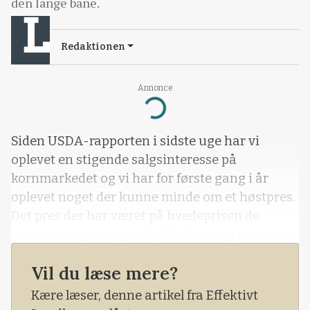
den lange bane.
Redaktionen
Annonce
Loading...
Siden USDA-rapporten i sidste uge har vi
oplevet en stigende salgsinteresse på
kornmarkedet og vi har for første gang i år
oplevet noget der kunne minde om et høstpres.
Det pres der har været på hvedeprisen de
seneste knap to uger skyldes først og fremmest
en bedring i vejret i USA, hvor hvedehøsten
Vil du læse mere?
befinder sig i sin afsluttende fase.
Kære læser, denne artikel fra Effektivt