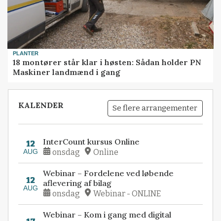
PLANTER
18 montører står klar i høsten: Sådan holder PN
Maskiner landmænd i gang
KALENDER
Se flere arrangementer
InterCount kursus Online
12
AUG
onsdag
Online
Webinar – Fordelene ved løbende
12
aflevering af bilag
AUG
onsdag
Webinar - ONLINE
Webinar – Kom i gang med digital