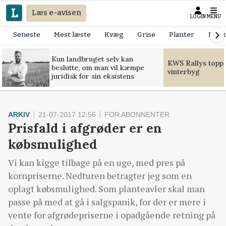
Læs e-avisen
LOGIN
MENU
Seneste
Mest læste
Kvæg
Grise
Planter
Mask
Kun landbruget selv kan
KWS Rallys toppe
beslutte, om man vil kæmpe
vinterbyg
juridisk for sin eksistens
ARKIV
21-07-2017 12:56
FOR ABONNENTER
Prisfald i afgrøder er en
købsmulighed
Vi kan kigge tilbage på en uge, med pres på
kornpriserne. Nedturen betragter jeg som en
oplagt købsmulighed. Som planteavler skal man
passe på med at gå i salgspanik, for der er mere i
vente for afgrødepriserne i opadgående retning på