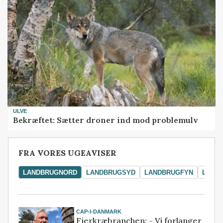
ULVE
Bekræftet: Sætter droner ind mod problemulv
FRA VORES UGEAVISER
LANDBRUGNORD
LANDBRUGSYD
LANDBRUGFYN
LAND
CAP-I-DANMARK
Fjerkræbranchen: - Vi forlanger