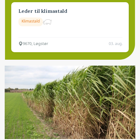
Leder til klimastald
Klimastald
9670, Løgstør
03. aug.