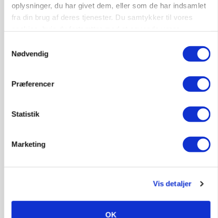
oplysninger, du har givet dem, eller som de har indsamlet
fra din brug af deres tjenester. Du samtykker til vores
cookies, hvis du fortsætter med at anvende vores
BUSINESS
hjemmeside.
Samtykkevalg
Fra mark til mur: Byggeriet kan åbne nyt
Nødvendig
marked for biokul
Præferencer
Statistik
Marketing
Vis detaljer
POLITIK
»Nu stopper I«: Landbrugsdebattør og
protestgruppe vil demonstrere mod ny
OK