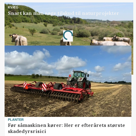
KVÆG
Snart kan man søge tilskud til naturprojekter
Annonce
Loading...
PLANTER
Før såmaskinen kører: Her er efterårets største
skadedyrsrisici