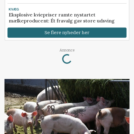
KVÆG
Eksplosive kviepriser ramte nystartet
mælkeproducent: Ét fravalg gav store udsving
Se flere nyheder her
Annonce
Loading...