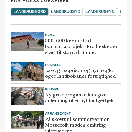
FRA VORES UGEAVISER
LANDBRUGNORD
LANDBRUGSYD
LANDBRUGFYN
LAND
KVÆG
500-600 køer i stort
barmarksprojekt: Fra beskeden
start til store drømme
BUSINESS
Lave grisepriser og nye regler
øger landbobanks forsigtighed
KLUMME
Ny griseprognose kan give
anledning til et nyt budgettjek
ARRANGEMENT
På skovtur i sommervarmen:
Messefolk mødes omkring
juletræerne