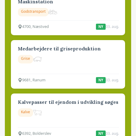
Maskinstation
Godstransport
4700, Næstved
03. aug.
NY
Medarbejdere til griseproduktion
Grise
9681, Ranum
03. aug.
NY
Kalvepasser til ejendom i udvikling søges
Kalve
6392, Bolderslev
03. aug.
NY