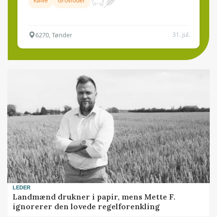
Kalve
Grovfoder
6270, Tønder
31. jul.
LEDER
Landmænd drukner i papir, mens Mette F.
ignorerer den lovede regelforenkling