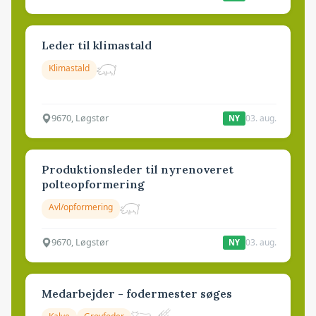
Leder til klimastald
Klimastald
9670, Løgstør
03. aug.
NY
Produktionsleder til nyrenoveret
polteopformering
Avl/opformering
9670, Løgstør
03. aug.
NY
Medarbejder - fodermester søges