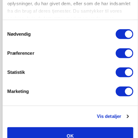
oplysninger, du har givet dem, eller som de har indsamlet
fra din brug af deres tjenester. Du samtykker til vores
cookies, hvis du fortsætter med at anvende vores
hjemmeside.
Samtykkevalg
MARKED
Nødvendig
Olieprisfald og fredshåb sender F5-renten ned
på 3 procent
Præferencer
Annonce
Statistik
Marketing
Vis detaljer
OK