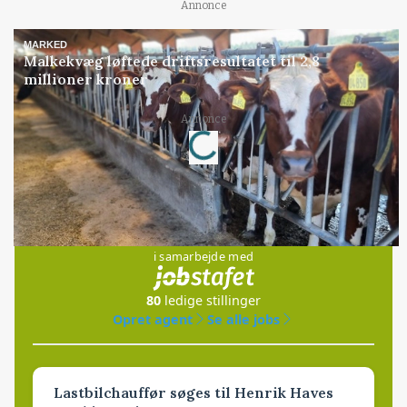
Annonce
MARKED
Malkekvæg løftede driftsresultatet til 2,8
millioner kroner
Annonce
Loading...
Jobs
i samarbejde med
80
ledige stillinger
Opret agent
Se alle jobs
Lastbilchauffør søges til Henrik Haves