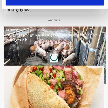
BUSINESS
Lave grisepriser og nye regler øger landbobanks
forsigtighed
Annonce
KLUMME
Ny griseprognose kan give anledning til et nyt
budgettjek
Loading...
Annonce