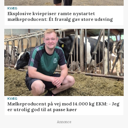
KVÆG
Eksplosive kviepriser ramte nystartet
mælkeproducent: Ét fravalg gav store udsving
KVÆG
Mælkeproducent på vej mod 14.000 kg EKM: - Jeg
er utrolig god til at passe køer
Annonce