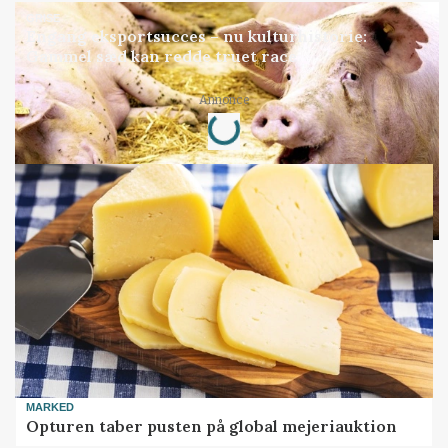
GRISE
Engang eksportsucces – nu kulturhistorie:
Gammel sæd kan redde truet race
Loading...
Annonce
MARKED
Opturen taber pusten på global mejeriauktion