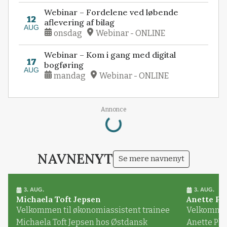
Webinar – Fordelene ved løbende
12
aflevering af bilag
AUG
onsdag
Webinar - ONLINE
Webinar – Kom i gang med digital
17
bogføring
AUG
mandag
Webinar - ONLINE
Loading...
Annonce
NAVNENYT
Se mere navnenyt
3. AUG.
3. AUG.
Michaela Toft Jepsen
Anette Pl
Velkommen til økonomiassistent trainee
Velkommen 
Michaela Toft Jepsen hos Østdansk
Anette Pl