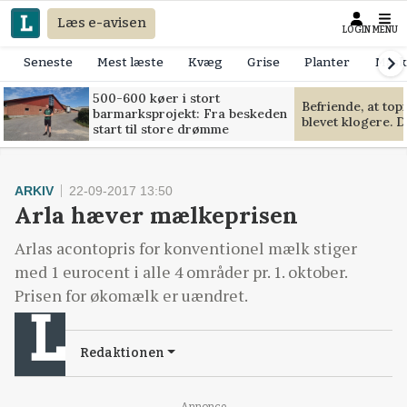
Læs e-avisen
LOGIN
MENU
Seneste
Mest læste
Kvæg
Grise
Planter
Mask
500-600 køer i stort
Befriende, at to
barmarksprojekt: Fra beskeden
blevet klogere. D
start til store drømme
ARKIV
22-09-2017 13:50
Arla hæver mælkeprisen
Arlas acontopris for konventionel mælk stiger
med 1 eurocent i alle 4 områder pr. 1. oktober.
Prisen for økomælk er uændret.
Redaktionen
Annonce