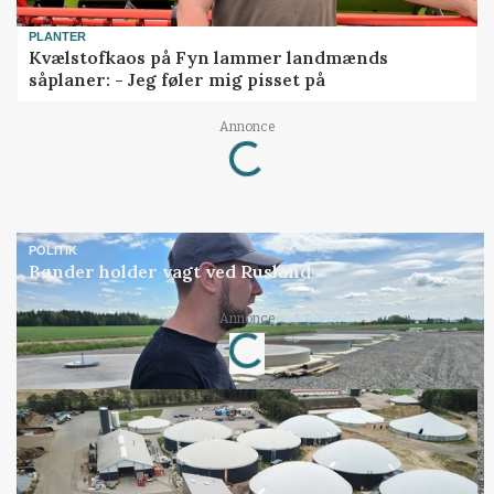
PLANTER
Kvælstofkaos på Fyn lammer landmænds
såplaner: - Jeg føler mig pisset på
Loading...
Annonce
POLITIK
Bønder holder vagt ved Rusland
Loading...
Annonce