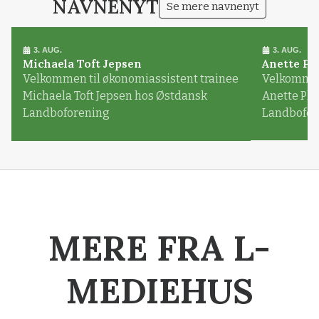
NAVNENYT
Se mere navnenyt
3. AUG.
3. AUG.
Michaela Toft Jepsen
Anette Pl
Velkommen til økonomiassistent trainee
Velkommen 
Michaela Toft Jepsen hos Østdansk
Anette Pl
Landboforening
Landbofor
MERE FRA L-
MEDIEHUS