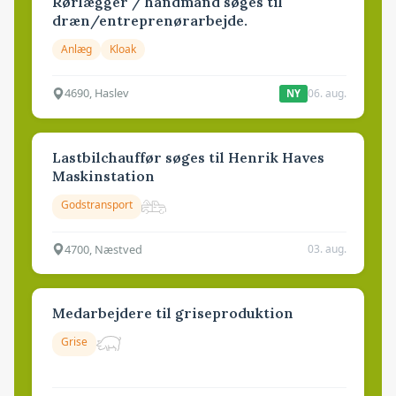
Rørlægger / håndmand søges til
dræn/entreprenørarbejde.
Anlæg
Kloak
4690, Haslev
06. aug.
NY
Lastbilchauffør søges til Henrik Haves
Maskinstation
Godstransport
4700, Næstved
03. aug.
Medarbejdere til griseproduktion
Grise