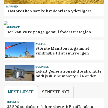
MARKED
Høstpres kan sænke hvedeprisen yderligere
ANNONCE
Der kan være penge gemt, i foderstrategien
KULTUR
Største Manitou fik gammel
vindmølle til at snurre igen
BUSINESS
Lokalt generationsskifte skal løfte
midtjysk siloimportør i Norden
MEST LÆSTE
SENESTE NYT
BUSINESS
32.500 stipladser skifter slagteri: En af landets