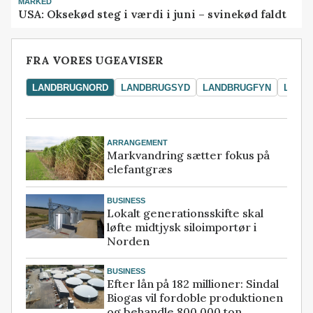
MARKED
USA: Oksekød steg i værdi i juni – svinekød faldt
FRA VORES UGEAVISER
LANDBRUGNORD
LANDBRUGSYD
LANDBRUGFYN
LAND
ARRANGEMENT
Markvandring sætter fokus på
elefantgræs
BUSINESS
Lokalt generationsskifte skal
løfte midtjysk siloimportør i
Norden
BUSINESS
Efter lån på 182 millioner: Sindal
Biogas vil fordoble produktionen
og behandle 800.000 ton