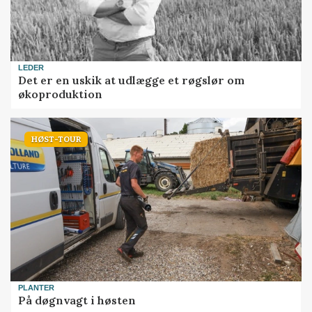
LEDER
Det er en uskik at udlægge et røgslør om
økoproduktion
HØST-TOUR
PLANTER
På døgnvagt i høsten