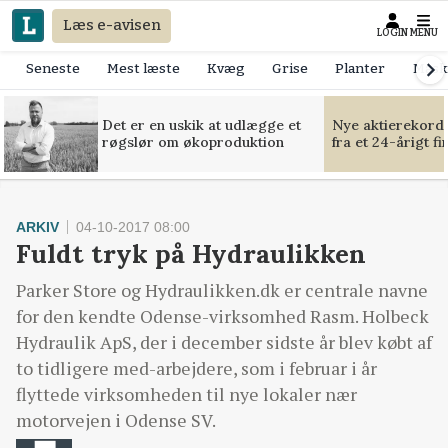
Læs e-avisen
LOGIN
MENU
Seneste
Mest læste
Kvæg
Grise
Planter
Mask
Det er en uskik at udlægge et
Nye aktierekorde
røgslør om økoproduktion
fra et 24-årigt f
ARKIV
04-10-2017 08:00
Fuldt tryk på Hydraulikken
Parker Store og Hydraulikken.dk er centrale navne
for den kendte Odense-virksomhed Rasm. Holbeck
Hydraulik ApS, der i december sidste år blev købt af
to tidligere med-arbejdere, som i februar i år
flyttede virksomheden til nye lokaler nær
motorvejen i Odense SV.