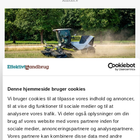
Annonce
MASKINER
Denne hjemmeside bruger cookies
Forserie til selvkørende skårlægger afprøves i år
Vi bruger cookies til at tilpasse vores indhold og annoncer,
Annonce
til at vise dig funktioner til sociale medier og til at
analysere vores trafik. Vi deler også oplysninger om din
ARRANGEMENT
brug af vores website med vores partnere inden for
Markvandring sætter fokus på elefantgræs
sociale medier, annonceringspartnere og analysepartnere.
Loading...
Vores partnere kan kombinere disse data med andre
Annonce