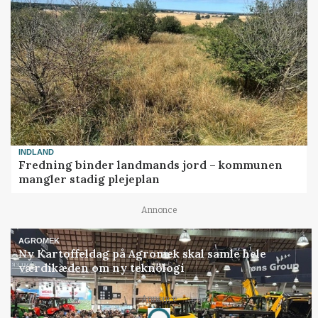
INDLAND
Fredning binder landmands jord – kommunen
mangler stadig plejeplan
Annonce
AGROMEK
Ny Kartoffeldag på Agromek skal samle hele
værdikæden om ny teknologi
Annonce