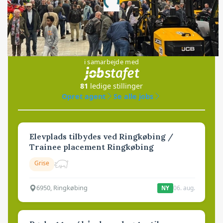
Loading...
Jobs
i samarbejde med
81
ledige stillinger
Opret agent
Se alle jobs
Elevplads tilbydes ved Ringkøbing /
Trainee placement Ringkøbing
Grise
6950, Ringkøbing
06. aug.
NY