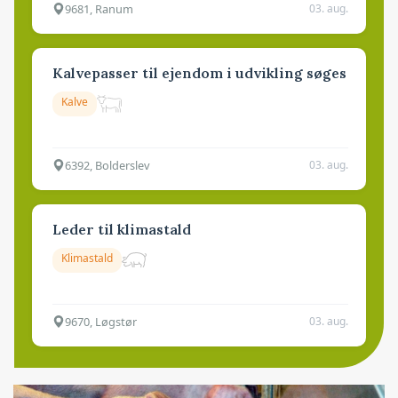
9681, Ranum
03. aug.
Kalvepasser til ejendom i udvikling søges
Kalve
6392, Bolderslev
03. aug.
Leder til klimastald
Klimastald
9670, Løgstør
03. aug.