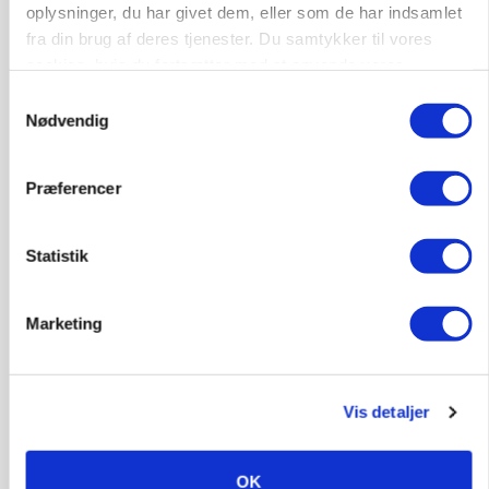
oplysninger, du har givet dem, eller som de har indsamlet
fra din brug af deres tjenester. Du samtykker til vores
cookies, hvis du fortsætter med at anvende vores
hjemmeside.
Samtykkevalg
Nødvendig
Præferencer
Statistik
Marketing
MARKED
Grisenoteringen står stille
Vis detaljer
OK