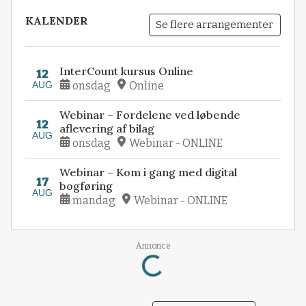
KALENDER
Se flere arrangementer
InterCount kursus Online
12
AUG
onsdag
Online
Webinar – Fordelene ved løbende
12
aflevering af bilag
AUG
onsdag
Webinar - ONLINE
Webinar – Kom i gang med digital
17
bogføring
AUG
mandag
Webinar - ONLINE
Loading...
Annonce