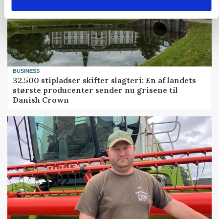
BUSINESS
32.500 stipladser skifter slagteri: En af landets
største producenter sender nu grisene til
Danish Crown