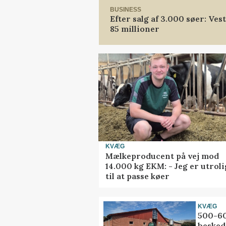
BUSINESS
Efter salg af 3.000 søer: Ve
85 millioner
KVÆG
Mælkeproducent på vej mod
14.000 kg EKM: - Jeg er utrol
til at passe køer
KVÆG
500-60
besked