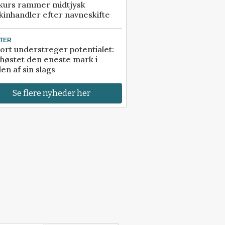
kurs rammer midtjysk
inhandler efter navneskifte
TER
ort understreger potentialet:
høstet den eneste mark i
en af sin slags
Se flere nyheder her