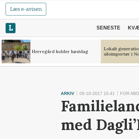
Læs e-avisen
SENESTE
KV
Lokalt generation
Herregård holder høstdag
siloimportør i N
ARKIV
09-10-2017 15:41
FOR AB
Familielan
med Dagli’