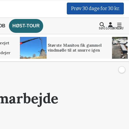
Prøv 30 dage for 30 kr.
OB
HØST-TOUR
SØG
LOGIN
MENU
ieejet
Største Manitou fik gammel
vindmølle til at snurre igen
edejer
amarbejde