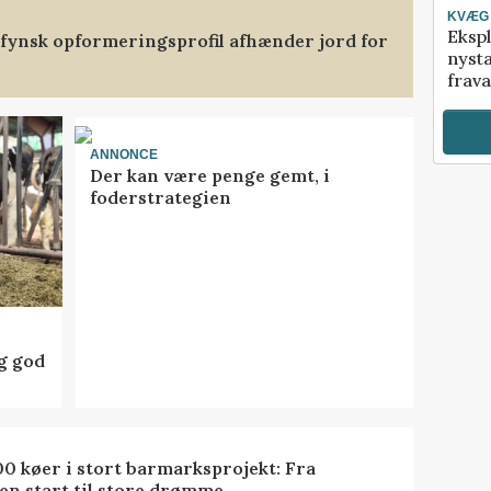
KVÆG
Ekspl
stfynsk opformeringsprofil afhænder jord for
nyst
frava
ANNONCE
Der kan være penge gemt, i
foderstrategien
ig god
0 køer i stort barmarksprojekt: Fra
en start til store drømme