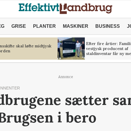
ÆG
GRISE
PLANTER
MASKINER
BUSINESS
J
Efter fire årtier: Famil
sskifte skal løfte midtjysk
vestjysk producent af
orden
staldinventar får ny m
Annonce
ONNENTER
dbrugene sætter s
Brugsen i bero