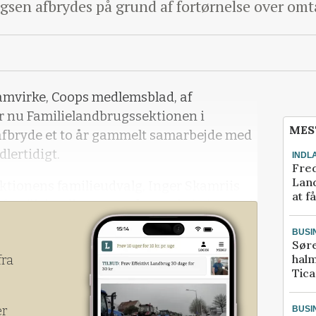
sen afbrydes på grund af fortørnelse over omt
Samvirke, Coops medlemsblad, af
år nu Familielandbrugssektionen i
MES
 afbryde et to år gammelt samarbejde med
dlertidigt.
INDL
Fred
Land
ktionens familieudvalg, Inger Skamriis
at f
å familielandbrugenes årsmøde i Vingsted
BUSI
Sør
halm
fra
Tic
er
BUSI