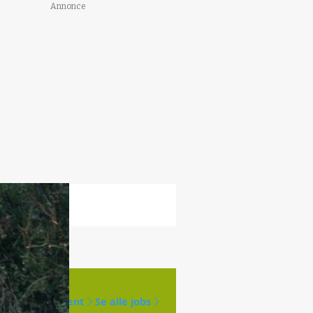
Annonce
Opret agent
Se alle jobs