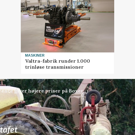
MASKINER
Valtra-fabrik runder 1.000
trinløse transmissioner
ence giver højere priser på Boxer
Annonce
81
ledige stillinger