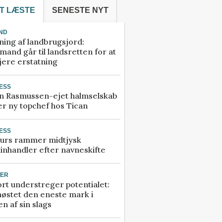
T LÆSTE
SENESTE NYT
ND
ning af landbrugsjord:
and går til landsretten for at
jere erstatning
ESS
n Rasmussen-ejet halmselskab
r ny topchef hos Tican
ESS
urs rammer midtjysk
inhandler efter navneskifte
TER
rt understreger potentialet:
høstet den eneste mark i
n af sin slags