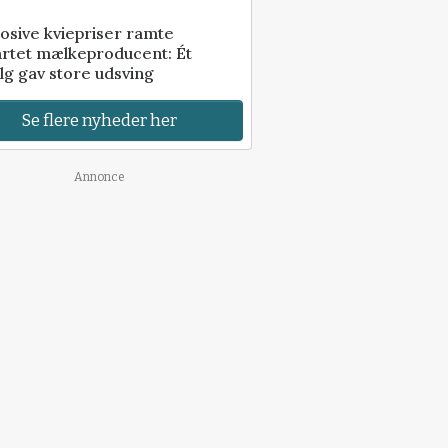
osive kviepriser ramte
artet mælkeproducent: Ét
lg gav store udsving
Se flere nyheder her
Annonce