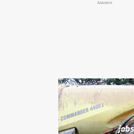
Annonce
MARKED
AgroMarkets: Mindre konkurr
Jobs
i samarbejde med