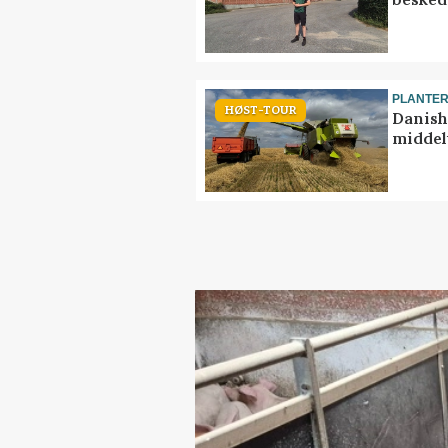
PLANTE
HØST-TOUR
Danish
middel