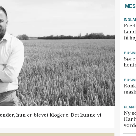
MES
INDLA
Fred
Landm
få hø
BUSIN
Søre
hente
BUSIN
Konk
mask
PLAN
Ny so
ender, hun er blevet klogere. Det kunne vi
Har 
verde