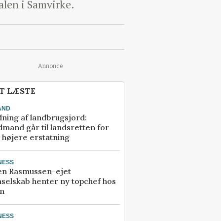
alen i Samvirke.
Annonce
T LÆSTE
AND
ning af landbrugsjord:
mand går til landsretten for
å højere erstatning
NESS
en Rasmussen-ejet
selskab henter ny topchef hos
an
NESS