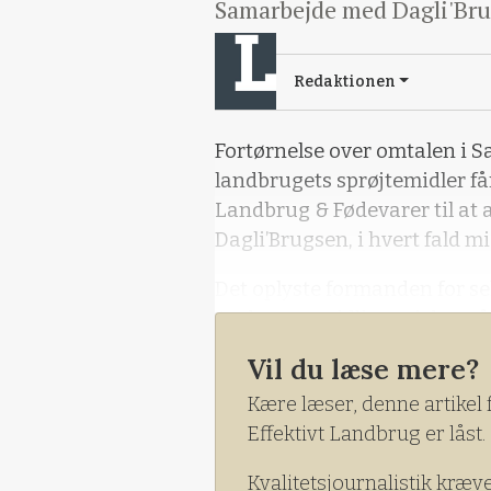
Samarbejde med Dagli'Brug
Redaktionen
Fortørnelse over omtalen i 
landbrugets sprøjtemidler f
Landbrug & Fødevarer til at
Dagli’Brugsen, i hvert fald mi
Det oplyste formanden for se
Andreasen, tidligere i dag p
ved Vejle.
Vil du læse mere?
Kære læser, denne artikel 
Effektivt Landbrug er låst.
Kvalitetsjournalistik kræv