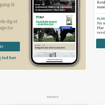
Kon
gang til
mask
PLAN
yde dig et
Ny s
age for
Har 
verd
kr
 ind her
Annonce