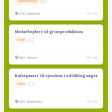
Godstransport
4700, Næstved
03. aug.
Medarbejdere til griseproduktion
Grise
9681, Ranum
03. aug.
Kalvepasser til ejendom i udvikling søges
Kalve
6392, Bolderslev
03. aug.