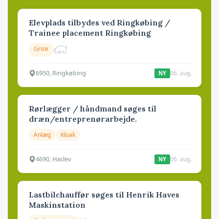
Elevplads tilbydes ved Ringkøbing /
Trainee placement Ringkøbing
Grise
6950, Ringkøbing
06. aug.
NY
Rørlægger / håndmand søges til
dræn/entreprenørarbejde.
Anlæg
Kloak
4690, Haslev
06. aug.
NY
Lastbilchauffør søges til Henrik Haves
Maskinstation