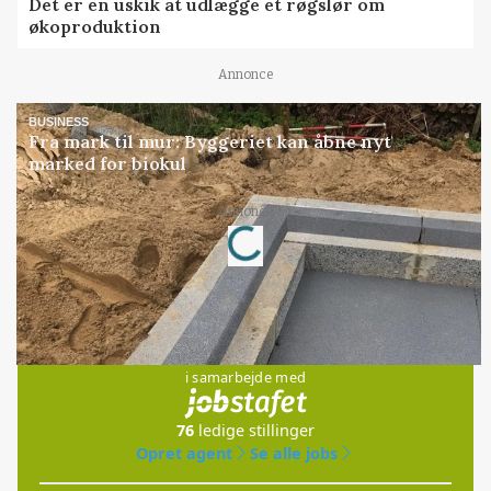
Det er en uskik at udlægge et røgslør om
økoproduktion
Annonce
BUSINESS
Fra mark til mur: Byggeriet kan åbne nyt
marked for biokul
Loading...
Annonce
Jobs
i samarbejde med
76
ledige stillinger
Opret agent
Se alle jobs