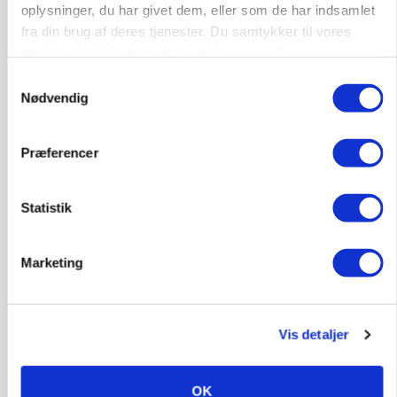
oplysninger, du har givet dem, eller som de har indsamlet
fra din brug af deres tjenester. Du samtykker til vores
cookies, hvis du fortsætter med at anvende vores
hjemmeside.
Samtykkevalg
Nødvendig
KVÆG
Snart kan man søge tilskud til naturprojekter
Præferencer
Statistik
Marketing
Vis detaljer
PLANTER
OK
Før såmaskinen kører: Her er efterårets største