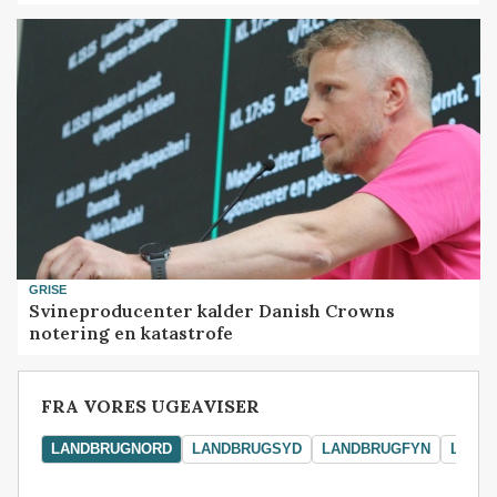
GRISE
Svineproducenter kalder Danish Crowns
notering en katastrofe
FRA VORES UGEAVISER
LANDBRUGNORD
LANDBRUGSYD
LANDBRUGFYN
LAND