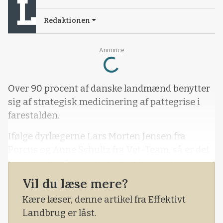
Redaktionen
Loading...
Annonce
Over 90 procent af danske landmænd benytter
sig af strategisk medicinering af pattegrise i
farestalden.
Ifølge dyrlægerne Lars Morten Jensen fra
Porcus og Anne Schultz fra Vet-Team, så er det
også med god grund, at soholdere vælger
strategisk medicinering. Der er nemlig en
Vil du læse mere?
veldokumenteret effekt af en sådan
Kære læser, denne artikel fra Effektivt
behandling, idet den nedsætter forekomsten af
Landbrug er låst.
navlebrok og ledbetændelser, og den kan give