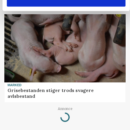
skadedyrsrisici
MARKED
Grisebestanden stiger trods svagere
avlsbestand
Annonce
Loading...