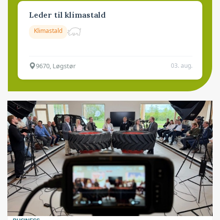
Leder til klimastald
Klimastald
9670, Løgstør
03. aug.