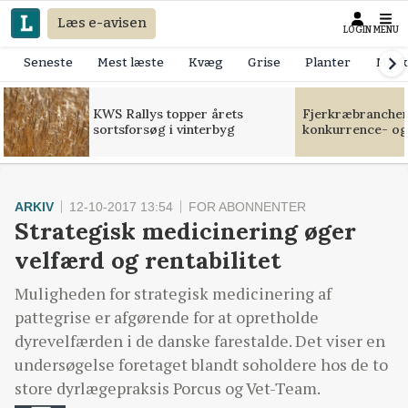
Læs e-avisen
LOGIN
MENU
Seneste
Mest læste
Kvæg
Grise
Planter
Mask
KWS Rallys topper årets
Fjerkræbranchen:
sortsforsøg i vinterbyg
konkurrence- og
ARKIV
12-10-2017 13:54
FOR ABONNENTER
Strategisk medicinering øger
velfærd og rentabilitet
Muligheden for strategisk medicinering af
pattegrise er afgørende for at opretholde
dyrevelfærden i de danske farestalde. Det viser en
undersøgelse foretaget blandt soholdere hos de to
store dyrlægepraksis Porcus og Vet-Team.