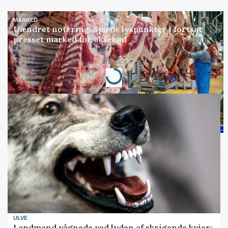
MARKED
Uændret notering: Spæde lyspunkter i fortsat
presset marked for oksekød
Annonce
Loading...
ULVE
Landmand vågnede ved lyden af skrigende kvier: