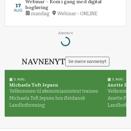
Webinar – Kom i gang med digital
17
bogføring
AUG
mandag
Webinar - ONLINE
Annonce
Loading...
NAVNENYT
Se mere navnenyt
3. AUG.
3. AUG.
Michaela Toft Jepsen
Anette Pl
Velkommen til økonomiassistent trainee
Velkommen 
Michaela Toft Jepsen hos Østdansk
Anette Pl
Landboforening
Landbofor