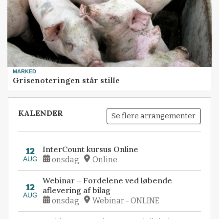
MARKED
Grisenoteringen står stille
KALENDER
Se flere arrangementer
InterCount kursus Online
12
AUG
onsdag
Online
Webinar – Fordelene ved løbende
12
aflevering af bilag
AUG
onsdag
Webinar - ONLINE