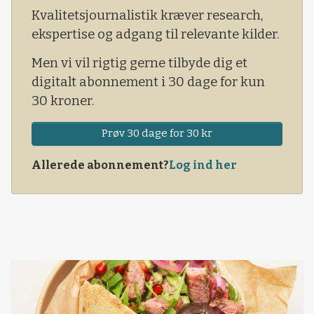
en lavere dødelighed i farestalden.
Kvalitetsjournalistik kræver research,
ekspertise og adgang til relevante kilder.
Men vi vil rigtig gerne tilbyde dig et
digitalt abonnement i 30 dage for kun
30 kroner.
Prøv 30 dage for 30 kr
Allerede abonnement?
Log ind her