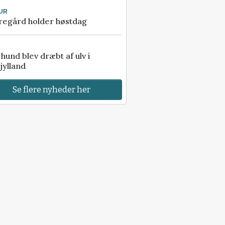
UR
regård holder høstdag
e hund blev dræbt af ulv i
jylland
Se flere nyheder her