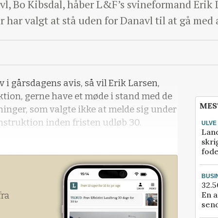
l, Bo Kibsdal, håber L&F’s svineformand Erik L
r har valgt at stå uden for Danavl til at gå med 
i gårsdagens avis, så vil Erik Larsen,
tion, gerne have et møde i stand med de
MES
inger, som valgte ikke at melde sig under
struktion inden fristen udløb 30.
ULVE
Lan
skri
fod
t på eftermiddagen torsdag fik formanden
 kontakt til dem, som lige nu står udenfor.
BUSI
32.5
En a
fra
send