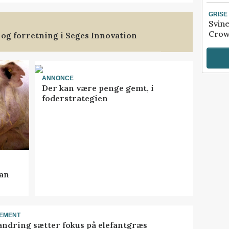
GRISE
Svin
Crow
 og forretning i Seges Innovation
ANNONCE
Der kan være penge gemt, i
foderstrategien
kan
EMENT
ndring sætter fokus på elefantgræs