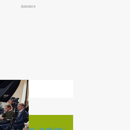
Annonce
Opret agent
Se alle jobs