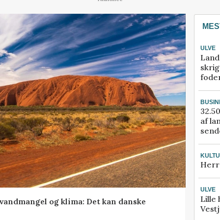
MES
ULVE
Land
skrig
fode
BUSIN
32.50
af la
sende
KULT
Herr
ULVE
Lille
vandmangel og klima: Det kan danske
Vestj