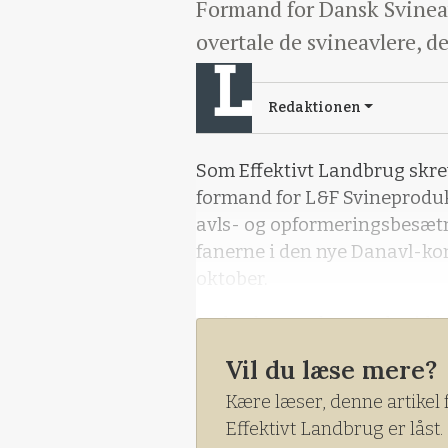
Formand for Dansk Svineav
overtale de svineavlere, de
Redaktionen
Som Effektivt Landbrug skrev 
formand for L&F Svineproduk
avls- og opformeringsbesætn
fanerne i den nye Danavl-kon
oktober.
Ved et bestyrelsesmøde sids
så grønt lys til atter at tage
Vil du læse mere?
Kære læser, denne artikel 
Effektivt Landbrug er låst.