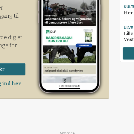
er
KULT
Her
gang til
ULVE
Lill
yde dig et
Vest
age for
kr
 ind her
Annonce