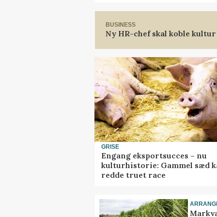
BUSINESS
Ny HR-chef skal koble kultur
GRISE
Engang eksportsucces – nu
kulturhistorie: Gammel sæd 
redde truet race
ARRANG
Markva