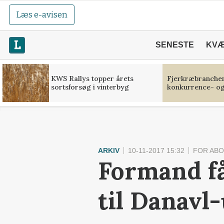
Læs e-avisen
SENESTE
KV
KWS Rallys topper årets
Fjerkræbranchen:
sortsforsøg i vinterbyg
konkurrence- og
ARKIV
10-11-2017 15:32
FOR AB
Formand får
til Danavl