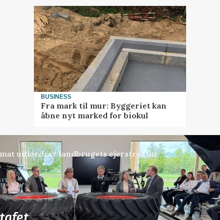
BUSINESS
Fra mark til mur: Byggeriet kan
åbne nyt marked for biokul
ormat udfordrer landbrugets ejerstruktur
Annonce
76
ledige stillinger