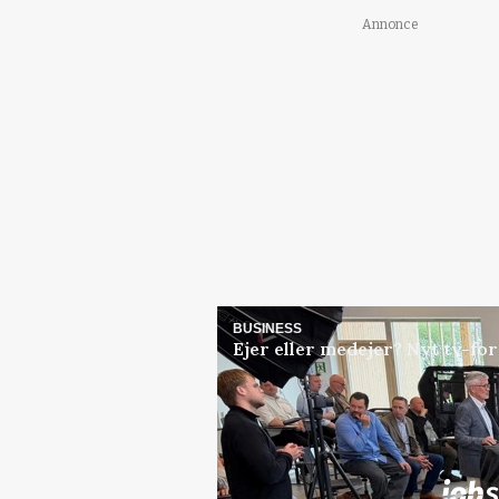
Annonce
BUSINESS
Ejer eller medejer? Nyt tv-f
Jobs
i samarbejde med