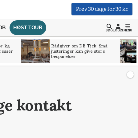
Prøv 30 dage for 30 kr.
OB
HØST-TOUR
SØG
LOGIN
MENU
r. kg
Rådgiver om DB-Tjek: Små
presser
justeringer kan give store
besparelser
age kontakt