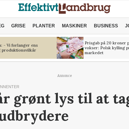
ÆG
GRISE
PLANTER
MASKINER
BUSINESS
J
Prisgab på 20 kroner p
 - Vi forlanger ens
vokser: Polsk kylling 
 produktionsvilkår
markedet
Annonce
ONNENTER
 grønt lys til at t
-udbrydere