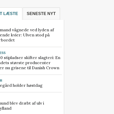
T LÆSTE
SENESTE NYT
mand vågnede ved lyden af
ende kvier: Ulven stod på
rbordet
ESS
0 stipladser skifter slagteri: En
ndets største producenter
r nu grisene til Danish Crown
UR
egård holder høstdag
 hund blev dræbt af ulv i
ylland