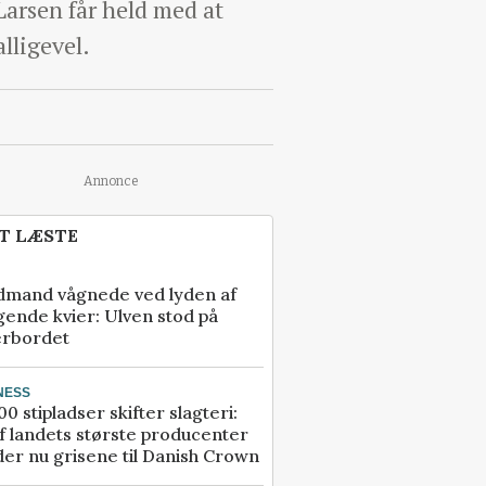
arsen får held med at
alligevel.
Annonce
T LÆSTE
dmand vågnede ved lyden af
gende kvier: Ulven stod på
erbordet
NESS
00 stipladser skifter slagteri:
f landets største producenter
er nu grisene til Danish Crown