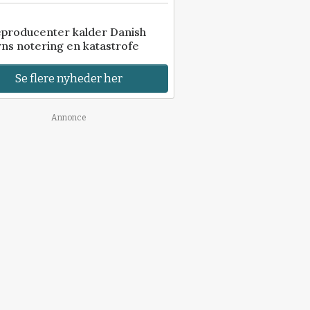
eproducenter kalder Danish
ns notering en katastrofe
Se flere nyheder her
Annonce