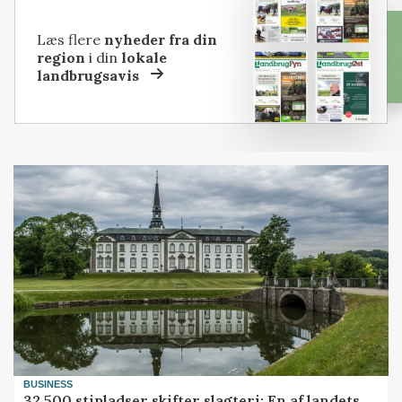
Læs flere
nyheder fra din
region
i din
lokale
landbrugsavis
BUSINESS
32.500 stipladser skifter slagteri: En af landets