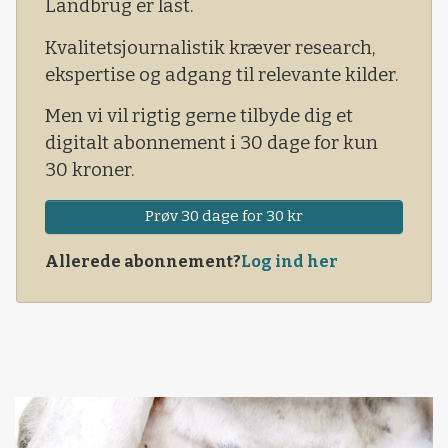
Landbrug er låst.
Samtidig blev det globale sojalager sat til 97,9
Kvalitetsjournalistik kræver research,
millioner tons, hvilket var prissvagt set i
ekspertise og adgang til relevante kilder.
forhold til de 95,8 millioner tons, der var
forventet i markedet.
Men vi vil rigtig gerne tilbyde dig et
digitalt abonnement i 30 dage for kun
30 kroner.
Prøv 30 dage for 30 kr
Allerede abonnement?
Log ind her