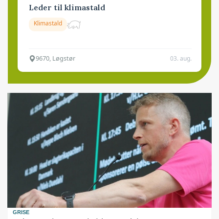
Leder til klimastald
Klimastald
9670, Løgstør
03. aug.
GRISE