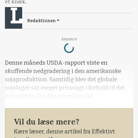
et knæk.
Redaktionen
Loading...
Annonce
Denne måneds USDA-rapport viste en
skuffende nedgradering i den amerikanske
sojaproduktion. Samtidig blev det globale
sojalager sat meget prissvagt i forhold til det
forventede. For den amerikanske
sojaproduktions vedkommende blev der tale
om et produktionsestimat for den
Vil du læse mere?
igangværende amerikanske sojahøst på 4.425
millioner bushels mod de 4.407 millioner
Kære læser, denne artikel fra Effektivt
bushels, som markedet havde forventet.