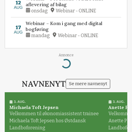
12
aflevering af bilag
AUG
onsdag
Webinar - ONLINE
Webinar – Kom i gang med digital
17
bogføring
AUG
mandag
Webinar - ONLINE
Annonce
Loading...
NAVNENYT
Se mere navnenyt
3. AUG.
3. AUG.
Michaela Toft Jepsen
Anette Pl
Velkommen til økonomiassistent trainee
Velkommen 
Michaela Toft Jepsen hos Østdansk
Anette Pl
Landboforening
Landbofor