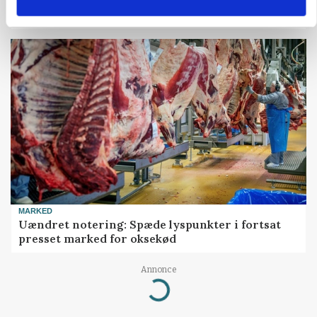
Før såmaskinen kører: Her er efterårets største
skadedyrsrisici
MARKED
Uændret notering: Spæde lyspunkter i fortsat
presset marked for oksekød
Annonce
Loading...