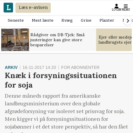
Læs e-avisen
LOGIN
MENU
Seneste
Mest læste
Kvæg
Grise
Planter
Mask
Rådgiver om DB-Tjek: Små
Ejer eller medej
justeringer kan give store
landbrugets ejer
besparelser
ARKIV
16-11-2017 14:20
FOR ABONNENTER
Knæk i forsyningssituationen
for soja
Denne måneds rapport fra amerikanske
landbrugsministerium over den globale
afgrødeforsyning var isoleret set prissvag for soja.
Men kigger vi på forsyningssituationen for
sojabønner i et det store perspektiv, så har den fået