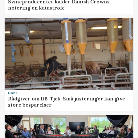
Svineproducenter kalder Danish Crowns
notering en katastrofe
GRISE
Rådgiver om DB-Tjek: Små justeringer kan give
store besparelser