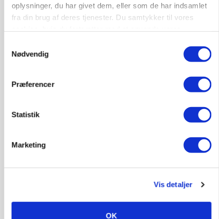
oplysninger, du har givet dem, eller som de har indsamlet
fra din brug af deres tjenester. Du samtykker til vores
cookies, hvis du fortsætter med at anvende vores
hjemmeside.
Samtykkevalg
Nødvendig
KVÆG
Snart kan man søge tilskud til naturprojekter
Præferencer
Statistik
Marketing
Vis detaljer
PLANTER
OK