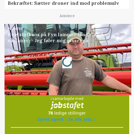
Bekræftet: Sætter droner ind mod problemulv
Annonce
PLANTER
Kvælstofkaos på Fyn lammer landmænds
såplaner: - Jeg føler mig pisset på
Loading...
Annonce
Jobs
i samarbejde med
78
ledige stillinger
Opret agent
Se alle jobs