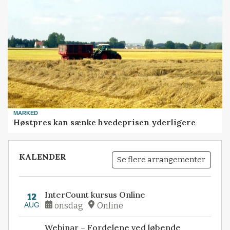
MARKED
Høstpres kan sænke hvedeprisen yderligere
KALENDER
Se flere arrangementer
InterCount kursus Online
12
AUG
onsdag
Online
Webinar – Fordelene ved løbende