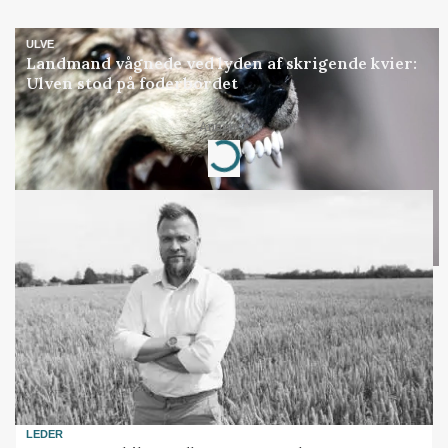
ULVE
Landmand vågnede ved lyden af skrigende kvier:
Ulven stod på foderbordet
Annonce
Loading...
LEDER