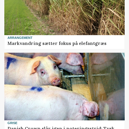
ARRANGEMENT
Markvandring sætter fokus på elefantgræs
GRISE
Danish Crown slår igen i noteringsstrid: Tysk