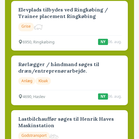
Elevplads tilbydes ved Ringkøbing /
Trainee placement Ringkøbing
Grise
6950, Ringkøbing
06. aug.
NY
Rørlægger / håndmand søges til
dræn/entreprenørarbejde.
Anlæg
Kloak
4690, Haslev
06. aug.
NY
Lastbilchauffør søges til Henrik Haves
Maskinstation
Godstransport