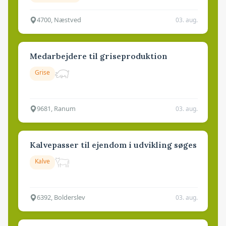
4700, Næstved
03. aug.
Medarbejdere til griseproduktion
Grise
9681, Ranum
03. aug.
Kalvepasser til ejendom i udvikling søges
Kalve
6392, Bolderslev
03. aug.