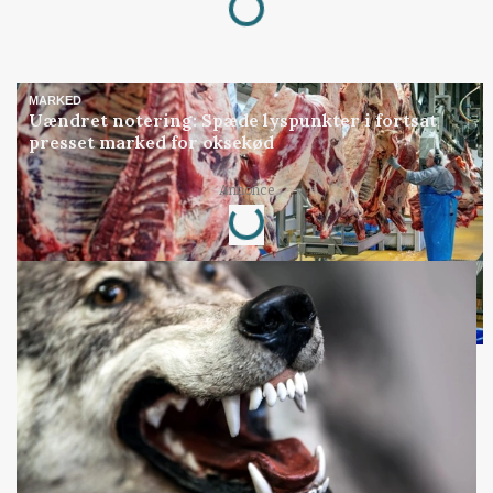
MARKED
Uændret notering: Spæde lyspunkter i fortsat
presset marked for oksekød
Annonce
Loading...