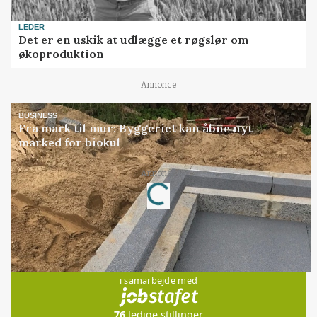
LEDER
Det er en uskik at udlægge et røgslør om
økoproduktion
Annonce
BUSINESS
Fra mark til mur: Byggeriet kan åbne nyt
marked for biokul
Loading...
Annonce
Jobs
i samarbejde med
76
ledige stillinger