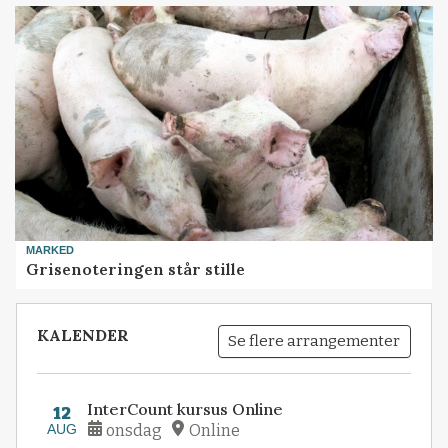
MARKED
Grisenoteringen står stille
KALENDER
Se flere arrangementer
InterCount kursus Online
12
AUG
onsdag
Online