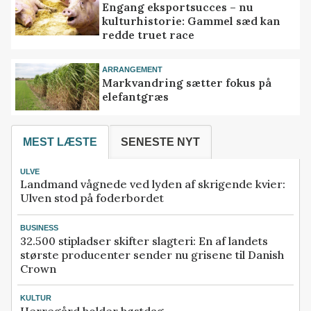
Engang eksportsucces – nu
kulturhistorie: Gammel sæd kan
redde truet race
ARRANGEMENT
Markvandring sætter fokus på
elefantgræs
MEST LÆSTE
SENESTE NYT
ULVE
Landmand vågnede ved lyden af skrigende kvier:
Ulven stod på foderbordet
BUSINESS
32.500 stipladser skifter slagteri: En af landets
største producenter sender nu grisene til Danish
Crown
KULTUR
Herregård holder høstdag