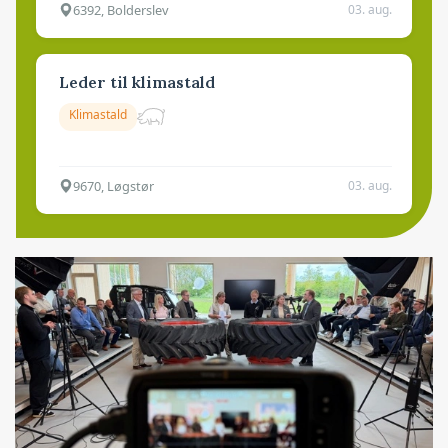
6392, Bolderslev
03. aug.
Leder til klimastald
Klimastald
9670, Løgstør
03. aug.