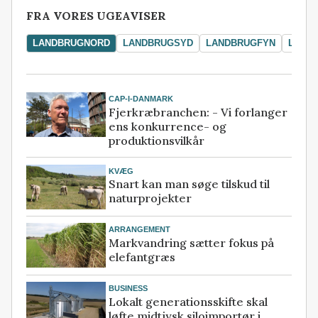
FRA VORES UGEAVISER
LANDBRUGNORD
LANDBRUGSYD
LANDBRUGFYN
LAND
CAP-I-DANMARK
Fjerkræbranchen: - Vi forlanger
ens konkurrence- og
produktionsvilkår
KVÆG
Snart kan man søge tilskud til
naturprojekter
ARRANGEMENT
Markvandring sætter fokus på
elefantgræs
BUSINESS
Lokalt generationsskifte skal
løfte midtjysk siloimportør i