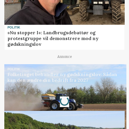
POLITIK
»Nu stopper I«: Landbrugsdebattør og
protestgruppe vil demonstrere mod ny
gødskningslov
Annonce
POLITIK
Folketinget behandler ny gødskningslov: Sådan
kan den ændre din bedrift fra 2027
Annonce
Loading...