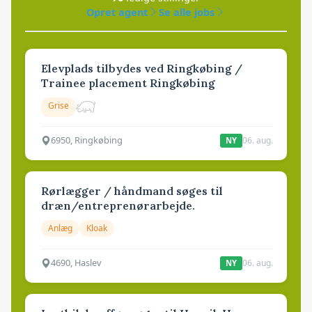
Opret agent
Se alle jobs
Elevplads tilbydes ved Ringkøbing /
Trainee placement Ringkøbing
Grise
6950, Ringkøbing
06. aug.
NY
Rørlægger / håndmand søges til
dræn/entreprenørarbejde.
Anlæg
Kloak
4690, Haslev
06. aug.
NY