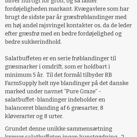
bliver hurtigt for groft, og så falder
fordøjeligheden markant. Kvægavlere som har
brugt de sidste par år græsfrøblandinger med
en høj andel rajsvingel kontakter os, da de leder
efter græsfrø med en bedre fordøjelighed og
bedre sukkerindhold.
Salatbuffeten er en serie frøblandinger til
græsmarker i omdrift, som er holdbart i
minimum 5 år. Til det formål tilbyder RB
FarmSupply helt nye blandinger på det danske
marked under navnet ”Pure Graze” -
salatbuffet-blandinger indeholder en
balanceret blanding af 6 græsarter, 8
kløverarter og 8 urter.
Grundet denne unikke sammensætning
kræver salatbuffeten ingen kunstgødning. 2 -