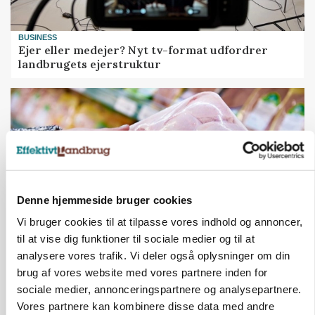
BUSINESS
Ejer eller medejer? Nyt tv-format udfordrer
landbrugets ejerstruktur
Denne hjemmeside bruger cookies
Vi bruger cookies til at tilpasse vores indhold og annoncer,
til at vise dig funktioner til sociale medier og til at
analysere vores trafik. Vi deler også oplysninger om din
MARKEDSFOKUS
Prisgab på 20 kroner pr. kg vokser: Polsk kylling
brug af vores website med vores partnere inden for
presser markedet
sociale medier, annonceringspartnere og analysepartnere.
Vores partnere kan kombinere disse data med andre