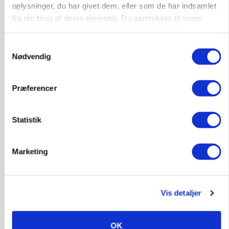
oplysninger, du har givet dem, eller som de har indsamlet
fra din brug af deres tjenester. Du samtykker til vores
cookies, hvis du fortsætter med at anvende vores
hjemmeside.
Samtykkevalg
Nødvendig
Præferencer
Statistik
GRISE
Rådgiver om DB-Tjek: Små justeringer kan give
store besparelser
Marketing
Annonce
Loading...
Vis detaljer
OK