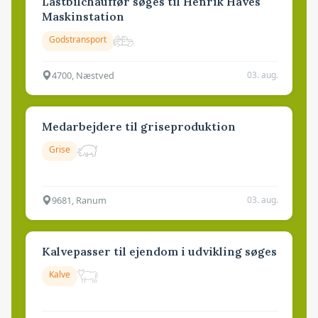
Lastbilchauffør søges til Henrik Haves
Maskinstation
Godstransport
4700, Næstved
03. aug.
Medarbejdere til griseproduktion
Grise
9681, Ranum
03. aug.
Kalvepasser til ejendom i udvikling søges
Kalve