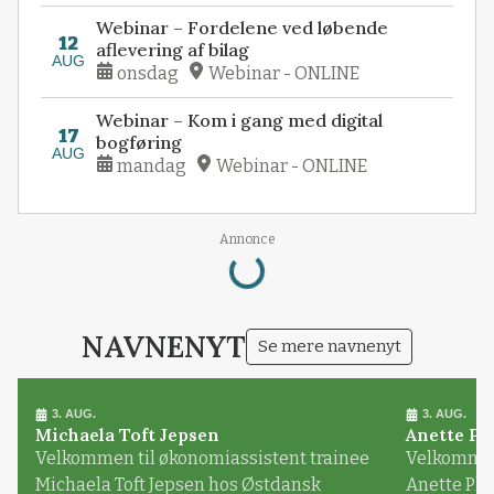
Webinar – Fordelene ved løbende
12
aflevering af bilag
AUG
onsdag
Webinar - ONLINE
Webinar – Kom i gang med digital
17
bogføring
AUG
mandag
Webinar - ONLINE
Annonce
Loading...
NAVNENYT
Se mere navnenyt
3. AUG.
3. AUG.
Michaela Toft Jepsen
Anette Pl
Velkommen til økonomiassistent trainee
Velkommen 
Michaela Toft Jepsen hos Østdansk
Anette Pl