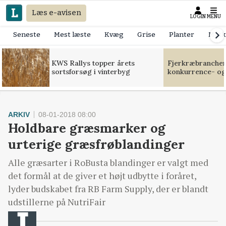
Læs e-avisen
LOGIN
MENU
Seneste
Mest læste
Kvæg
Grise
Planter
Mask
KWS Rallys topper årets
Fjerkræbranchen:
sortsforsøg i vinterbyg
konkurrence- og
ARKIV
08-01-2018 08:00
Holdbare græsmarker og
urterige græsfrøblandinger
Alle græsarter i RoBusta blandinger er valgt med
det formål at de giver et højt udbytte i foråret,
lyder budskabet fra RB Farm Supply, der er blandt
udstillerne på NutriFair