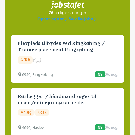
76
ledige stillinger
Opret agent
Se alle jobs
Elevplads tilbydes ved Ringkøbing /
Trainee placement Ringkøbing
Grise
6950, Ringkøbing
06. aug.
NY
Rørlægger / håndmand søges til
dræn/entreprenørarbejde.
Anlæg
Kloak
4690, Haslev
06. aug.
NY