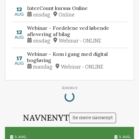
InterCount kursus Online
12
AUG
onsdag
Online
Webinar – Fordelene ved løbende
12
aflevering af bilag
AUG
onsdag
Webinar - ONLINE
Webinar – Kom i gang med digital
17
bogføring
AUG
mandag
Webinar - ONLINE
Loading...
Annonce
NAVNENYT
Se mere navnenyt
3. AUG.
3. AUG.