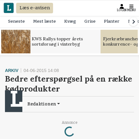
Læs e-avisen
LOGIN
MENU
Seneste
Mest læste
Kvæg
Grise
Planter
Mask
KWS Rallys topper årets
Fjerkræbranchen:
sortsforsøg i vinterbyg
konkurrence- og
ARKIV
04-06-2015 14:08
Bedre efterspørgsel på en række
kødprodukter
Redaktionen
Loading...
Annonce