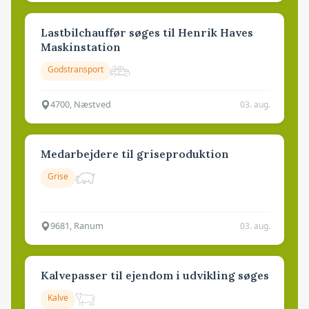
Lastbilchauffør søges til Henrik Haves
Maskinstation
Godstransport
4700, Næstved
03. aug.
Medarbejdere til griseproduktion
Grise
9681, Ranum
03. aug.
Kalvepasser til ejendom i udvikling søges
Kalve