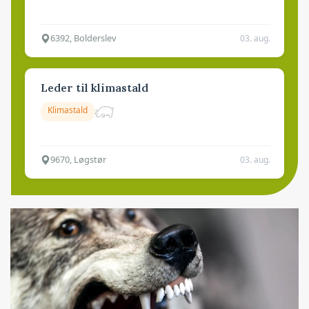
6392, Bolderslev
03. aug.
Leder til klimastald
Klimastald
9670, Løgstør
03. aug.