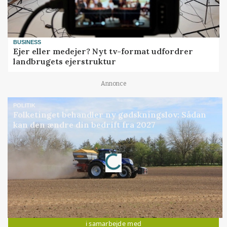
BUSINESS
Ejer eller medejer? Nyt tv-format udfordrer
landbrugets ejerstruktur
Annonce
POLITIK
Folketinget behandler ny gødskningslov: Sådan
kan den ændre din bedrift fra 2027
Loading...
Annonce
Jobs
i samarbejde med