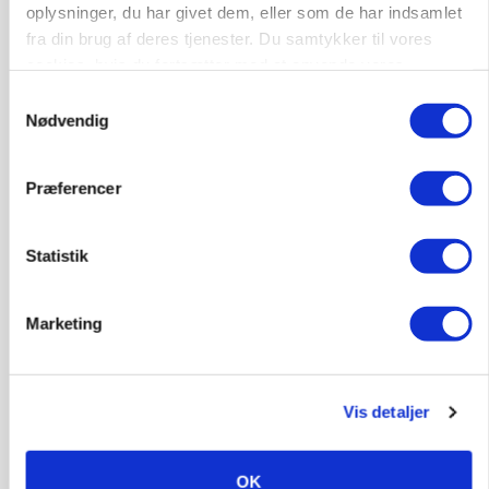
oplysninger, du har givet dem, eller som de har indsamlet
fra din brug af deres tjenester. Du samtykker til vores
cookies, hvis du fortsætter med at anvende vores
hjemmeside.
Samtykkevalg
Nødvendig
Præferencer
PLANTER
Før såmaskinen kører: Her er efterårets største
Statistik
skadedyrsrisici
Marketing
Vis detaljer
OK