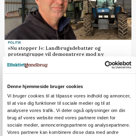
POLITIK
»Nu stopper I«: Landbrugsdebattør og
protestgruppe vil demonstrere mod ny
gødskningslov
Annonce
Denne hjemmeside bruger cookies
KVÆG
Snart kan man søge tilskud til naturprojekter
Vi bruger cookies til at tilpasse vores indhold og annoncer,
Loading...
til at vise dig funktioner til sociale medier og til at
Annonce
analysere vores trafik. Vi deler også oplysninger om din
brug af vores website med vores partnere inden for
sociale medier, annonceringspartnere og analysepartnere.
Vores partnere kan kombinere disse data med andre