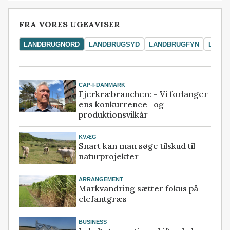
FRA VORES UGEAVISER
LANDBRUGNORD
LANDBRUGSYD
LANDBRUGFYN
LAND
CAP-I-DANMARK
Fjerkræbranchen: - Vi forlanger
ens konkurrence- og
produktionsvilkår
KVÆG
Snart kan man søge tilskud til
naturprojekter
ARRANGEMENT
Markvandring sætter fokus på
elefantgræs
BUSINESS