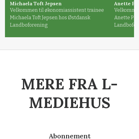
Michaela Toft Jepsen
Anette Pl
Velkommen til økonomiassistent trainee
Velkommen 
Michaela Toft Jepsen hos Østdansk
Anette Pl
Landboforening
Landbofor
MERE FRA L-
MEDIEHUS
Abonnement